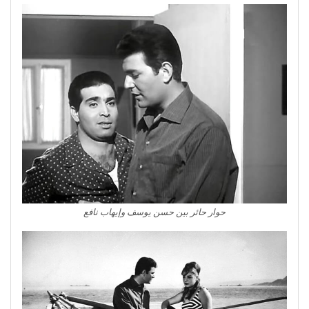
حوار حائر بين حسن يوسف وإيهاب نافع