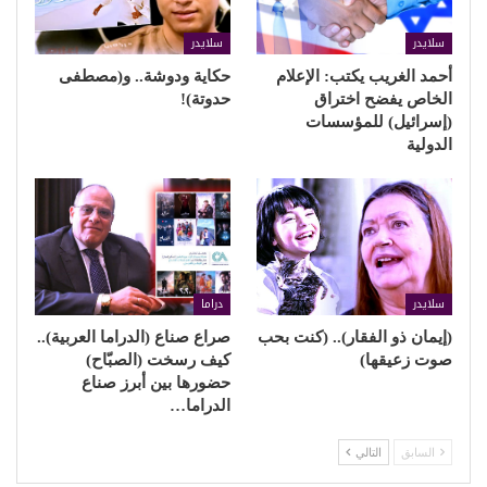
سلايدر
سلايدر
أحمد الغريب يكتب: الإعلام
حكاية ودوشة.. و(مصطفى
الخاص يفضح اختراق
حدوتة)!
(إسرائيل) للمؤسسات
الدولية
سلايدر
دراما
(إيمان ذو الفقار).. (كنت بحب
صراع صناع (الدراما العربية)..
صوت زعيقها)
كيف رسخت (الصبّاح)
حضورها بين أبرز صناع
الدراما…
السابق
التالي