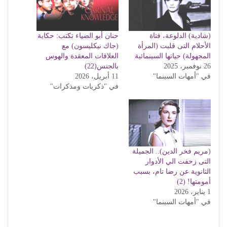
(شادية) الدلوعة، فتاة
حنان أبو الضياء تكتب: حكاية
الأحلام التى قلبت (المرأة
(جاك نيكليسون) مع
المجهولة) حياتها السينمائية
العلاقات المعقدة والهوس
26 نوفمبر، 2025
بالجنس(22)
في "أمهات السينما"
11 أبريل، 2026
في "ذكريات ومذكرات"
(مريم فخر الدين).. الجميلة
التى زحفت الي الأدوار
الثانوية عن رضا تام، بسبب
أمومتها! (2)
1 يناير، 2026
في "أمهات السينما"