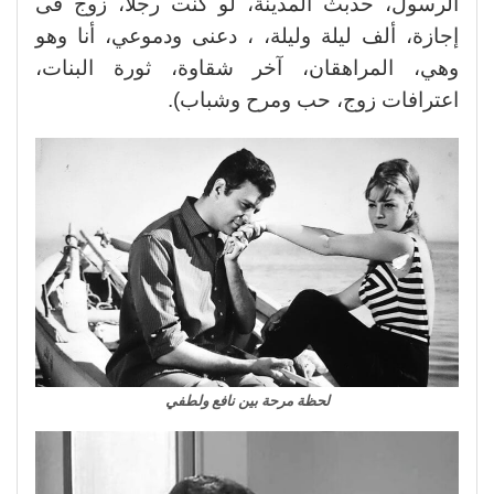
الرسول، حدبث المدينة، لو كنت رجلا، زوج فى
إجازة، ألف ليلة وليلة، ، دعنى ودموعي، أنا وهو
وهي، المراهقان، آخر شقاوة، ثورة البنات،
اعترافات زوج، حب ومرح وشباب).
لحظة مرحة بين نافع ولطفي