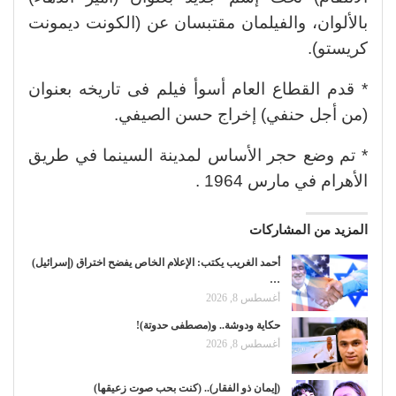
بالألوان، والفيلمان مقتبسان عن (الكونت ديمونت
كريستو).
* قدم القطاع العام أسوأ فيلم فى تاريخه بعنوان
(من أجل حنفي) إخراج حسن الصيفي.
* تم وضع حجر الأساس لمدينة السينما في طريق
الأهرام في مارس 1964 .
المزيد من المشاركات
أحمد الغريب يكتب: الإعلام الخاص يفضح اختراق (إسرائيل)
…
أغسطس 8, 2026
حكاية ودوشة.. و(مصطفى حدوتة)!
أغسطس 8, 2026
(إيمان ذو الفقار).. (كنت بحب صوت زعيقها)