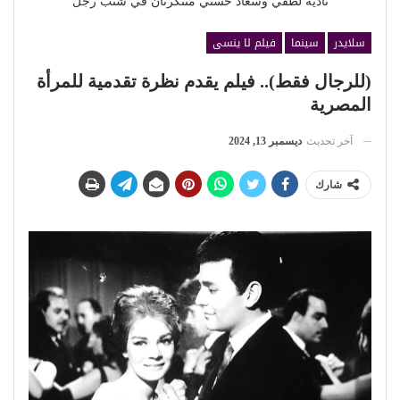
نادية لطفي وسعاد حسني متنكرتان في شنب رجل
سلايدر
سينما
فيلم لا ينسى
(للرجال فقط).. فيلم يقدم نظرة تقدمية للمرأة
المصرية
آخر تحديث
ديسمبر 13, 2024
شارك