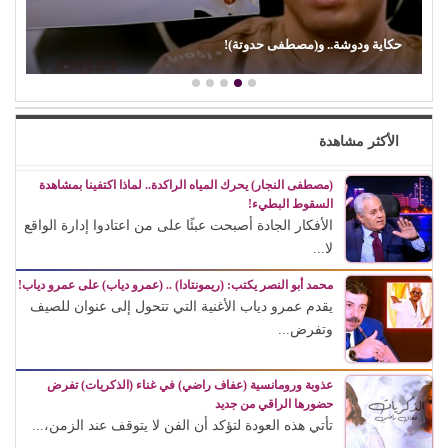
(إيمان ذو الفقار).. (كنت بحب صوت زعيقها)
الأكثر مشاهدة
(مصطفى النجار) يحرك المياه الراكدة.. لماذا اكتفينا بمشاهدة
السقوط البطيء!
الأفكار الجادة أصبحت عبئًا على من اعتادوا إدارة الواقع
لا...
محمد أبو النصر يكتب: (ريمونتادا) .. (عمرو دياب) على عمرو دياب!
يقدم عمرو دياب الأغنية التي تتحول إلى عنوان للصيف
وتفرض...
عذوبة ورومانسية (عفاف راضي) في غناء (الذكريات) تفرض
حضورها الراقي من جديد
تأتي هذه العودة لتؤكد أن الفن لا يتوقف عند الزمن،...