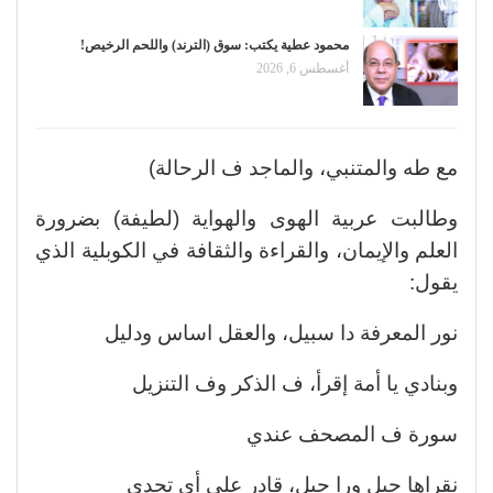
محمود عطية يكتب: سوق (الترند) واللحم الرخيص!
أغسطس 6, 2026
مع طه والمتنبي، والماجد ف الرحالة)
وطالبت عربية الهوى والهواية (لطيفة) بضرورة
العلم والإيمان، والقراءة والثقافة في الكوبلية الذي
يقول:
نور المعرفة دا سبيل، والعقل اساس ودليل
وبنادي يا أمة إقرأ، ف الذكر وف التنزيل
سورة ف المصحف عندي
نقراها جيل ورا جيل، قادر على أي تحدي