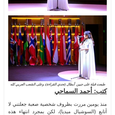
طبعت قبلة على جبين أبطال (تحدي القراءة)، وعلى الشعب العربي كله
كتب: أحمد السماحي
منذ يومين مررت بظروف شخصية صعبة جعلتني لا
أتابع (السوشيال ميديا)، لكن بمجرد انتهاء هذه