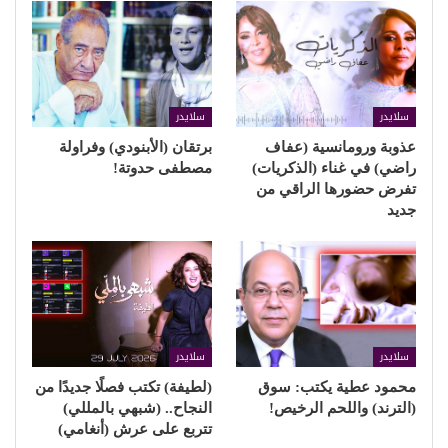
سلايدر
سلايدر
عذوبة ورومانسية (عفاف
برتقان (الأبنودي) وفراولة
راضي) في غناء (الذكريات)
مصطفى حدوتة!
تفرض حضورها الراقي من
جديد
سلايدر
سلايدر
محمود عطية يكتب: سوق
(لطيفة) تكتب فصلًا جديدًا من
(الترند) واللحم الرخيص!
النجاح.. (شبهي بالمللي)
تتربع على عرش (أنغامي)