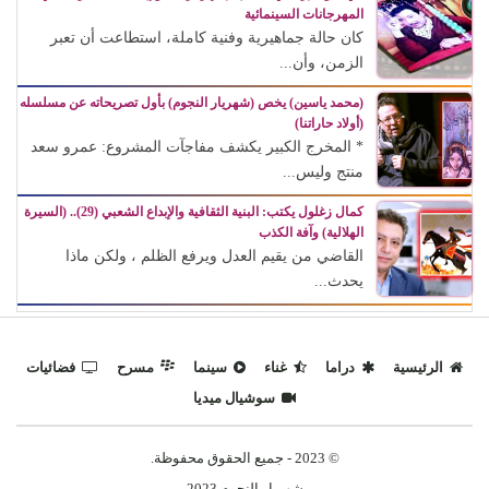
المهرجانات السينمائية
كان حالة جماهيرية وفنية كاملة، استطاعت أن تعبر
الزمن، وأن...
(محمد ياسين) يخص (شهريار النجوم) بأول تصريحاته عن مسلسله
(أولاد حاراتنا)
* المخرج الكبير يكشف مفاجآت المشروع: عمرو سعد
منتج وليس...
كمال زغلول يكتب: البنية الثقافية والإبداع الشعبي (29).. (السيرة
الهلالية) وآفة الكذب
القاضي من يقيم العدل ويرفع الظلم ، ولكن ماذا
يحدث...
الرئيسية
دراما
غناء
سينما
مسرح
فضائيات
سوشيال ميديا
© 2023 - جميع الحقوق محفوظة.
شهريار النجوم 2023