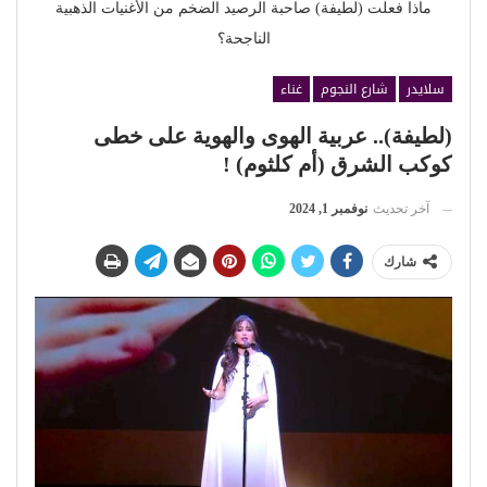
ماذا فعلت (لطيفة) صاحبة الرصيد الضخم من الأغنيات الذهبية
الناجحة؟
سلايدر
شارع النجوم
غناء
(لطيفة).. عربية الهوى والهوية على خطى
كوكب الشرق (أم كلثوم) !
آخر تحديث
نوفمبر 1, 2024
شارك