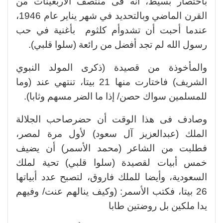
باختصار بسيط، أنه فى منتصف الأربعينات من
القرن الماضي وبالتحديد في شهر يناير عام 1946،
عندما أحبت أن تشدوأم كلثوم بأغنية في حب
رسول الله لم تجد أفضل من رائعة (سلوا قلبي).
والمأخوذة من قصيدة (ذكرى المولد النبوي
الشريف) فاختارت منها 21 بيتا، تنتهي عند (وما
للمسلمين سواك حصن/ إذا ما الضر مسهم وثابا).
وصادف فى هذا الوقت أن حضرصاحب الجلالة
الملك (عبدالعزيز آل سعود) لأول مرة لمصر،
فطلبت من الشاعر (محمد الأسمر) أن يضيف
خمس أبيات لقصيدة (سلوا قلبي) تحية لملك
السعودية، وأيضا للملك فاروق، لتصبح عدد أبياتها
26 بيتا، فكتب الأسمر: (وكيف ينالهم عنت/ وفيهم
يدا ملكين بل روضتين طابا