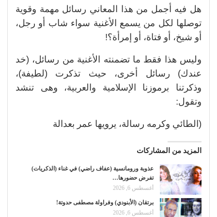
هل فيه أجمل من هذا المعاني رسائل مهمة وقوية
توصلها لكل من يسمع الأغنية سواء شاب أو رجل،
أو شيخ، أو فتاة، أو إمرأة؟!
وليس هذا فقط ما تضمنته الأغنية من رسائل، (خد
عندك) رسائل أخرى، حيث تذكرت (لطيفة)،
وذكرتنا برموزنا الإسلامية والعربية، وهى تنشد
وتقول:
(الطائي وكرمه رسالة، يرويها عمر بعدالة
المزيد من المشاركات
عذوبة ورومانسية (عفاف راضي) في غناء (الذكريات)
تفرض حضورها…
أغسطس 6, 2026
برتقان (الأبنودي) وفراولة مصطفى حدوتة!
أغسطس 6, 2026