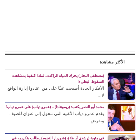
الأكثر مشاهدة
(مصطفى النجار) يحرك المياه الراكدة.. لماذا اكتفينا بمشاهدة
السقوط البطيء!
الأفكار الجادة أصبحت عبئًا على من اعتادوا إدارة الواقع
لا...
محمد أبو النصر يكتب: (ريمونتادا) .. (عمرو دياب) على عمرو دياب!
يقدم عمرو دياب الأغنية التي تتحول إلى عنوان للصيف
وتفرض...
في مئوية (رشدي أباظة)، (شهريار النجوم) يطالب بتكريمه في