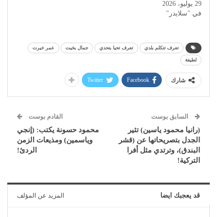
29 يوليو، 2026
في "سلايدر"
تعرف تتكلم بلدي
تعرف تحيا بتحدي
جمال بخيت
عمر خيرت
لطيفة
Twitter
Facebook
شارك
السابق بوست
القادم بوست
(رانيا محمود ياسين) تثير
محمود حسونة يكتب: (إنجي
الجدل بتصريحاتها عن (قشر
وياسمين) ومذيعات الزمن
البندق)، وترتدي مثل أفرا
الردئ!
التركية!
قد يعجبك ايضا
المزيد عن المؤلف