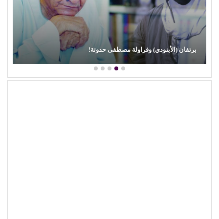
محمود عطية يكتب: سوق (الترند) واللحم الرخيص!