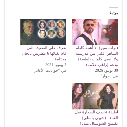
مرتبط
(تراث نمير): لا أشبه كاظم
تعرف على القصيدة التى
الساهر، لكني من مدرسته،
قام بغنائها 6 مطربين بألحان
ولا أنسى كلمات (لطيفة)
مختلفة!
ودعم (راغب علامه)
7 يونيو، 2021
30 يونيو، 2026
في "حواديت الأغاني"
في "حوار"
لطيفة تخطف الصدارة قبل
الغناء.. (شبهي بالملي)
تكتسح السوشيال ميديا!