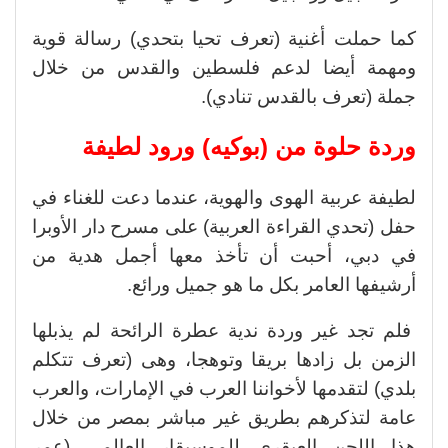
كما حملت أغنية (تعرف تحيا بتحدي) رسالة قوية
ومهمة أيضا لدعم فلسطين والقدس من خلال
جملة (تعرف بالقدس تنادي).
وردة حلوة من (بوكيه) ورود لطيفة
لطيفة عربية الهوى والهوية، عندما دعت للغناء في
حفل (تحدي القراءة العربية) على مسرح دار الأوبرا
في دبي، أحبت أن تأخذ معها أجمل هدية من
أرشيفها العامر بكل ما هو جميل ورائع.
فلم تجد غير وردة ندية عطرة الرائحة لم يذبلها
الزمن بل زادها بريقا وتوهجا، وهى (تعرف تتكلم
بلدي) لتقدمها لأخواننا العرب في الإمارات، والعرب
عامة لتذكرهم بطريق غير مباشر بمصر من خلال
هذا اللحن العبقري للموسيقار العالمي (عمر