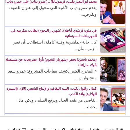
محمد أبو النصر يكتب: (ريمونتادا) .. (عمرو دياب) على عمرو دياب!
يقدم عمرو دياب الأغنية التي تتحول إلى عنوان للصيف
وتفرض...
في مئوية (رشدي أباظة)، (شهريار النجوم) يطالب بتكريمه في
المهرجانات السينمائية
كان حالة جماهيرية وفنية كاملة، استطاعت أن تعبر
الزمن، وأن...
(محمد ياسين) يخص (شهريار النجوم) بأول تصريحاته عن مسلسله
(أولاد حاراتنا)
* المخرج الكبير يكشف مفاجآت المشروع: عمرو سعد
منتج وليس...
كمال زغلول يكتب: البنية الثقافية والإبداع الشعبي (29).. (السيرة
الهلالية) وآفة الكذب
القاضي من يقيم العدل ويرفع الظلم ، ولكن ماذا
يحدث...
الرئيسية
دراما
غناء
سينما
مسرح
فضائيات