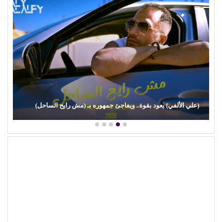
بعد وجع (روج أسود).. (مي سليم) تضحك من جديد في دمشق