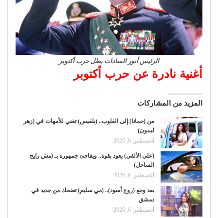
الرئيس أنور السادات بطل حرب أكتوبر
أغنية نادرة عن حرب أكتوبر
المزيد من المشاركات
من (حمانا) إلى القلوب.. (بلقيس) تغني للأمهات في (زهر
ليمون)
أغسطس 6, 2026
(علي الألفي) يعود بقوة.. ويفاجئ جمهوره بـ (مش رايح
الساحل)
أغسطس 6, 2026
بعد وجع (روج أسود).. (مي سليم) تضحك من جديد في
دمشق
أغسطس 6, 2026