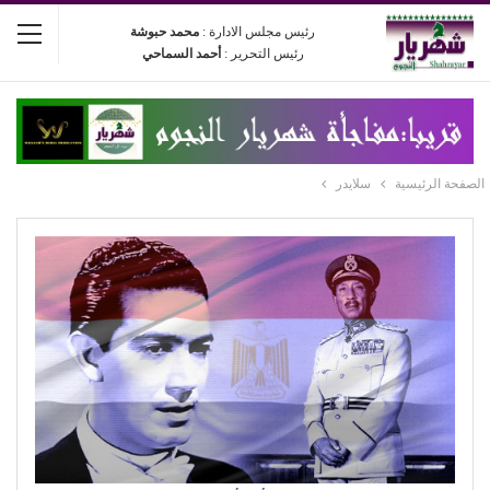
رئيس مجلس الادارة :
محمد حبوشة
رئيس التحرير :
أحمد السماحي
الصفحة الرئيسية
سلايدر