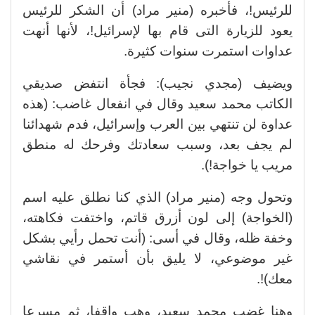
للرئيس!، فأخبره (منير مراد) أن الشكر للرئيس
يعود للزيارة التى قام بها لإسرائيل!، لأنها أنهت
عداوات استمرت سنوات كثيرة.
ويضيف (مجدي نجيب): فجأة انتفض صديقي
الكاتب محمد سعيد وقال في انفعال غاضب: (هذه
عداوة لن تنتهي بين العرب وإسرائيل، فدم شهدائنا
لم يجف بعد، وسبب سعادتك وفرحك له منطق
مريب يا خواجة!).
وتحول وجه (منير مراد) الذي كنا نطلق عليه اسم
(الخواجة) إلى لون أزرق قاتم، واختفت فكاهته،
وخفة ظله، وقال في أسى: (أنت تحمل رأيي بشكل
غير موضوعي، لا يليق بأن أستمر في نقاشي
معك)!.
وهنا غضب محمد سعيد، وهب واقفا، ثم مسرعا