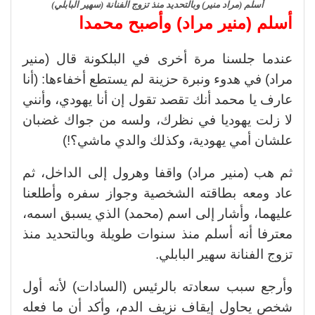
أسلم (مراد منير) وبالتحديد منذ تزوج الفنانة (سهير البابلي)
أسلم (منير مراد) وأصبح محمدا
عندما جلسنا مرة أخرى في البلكونة قال (منير
مراد) في هدوء ونبرة حزينة لم يستطع أخفاءها: (أنا
عارف يا محمد أنك تقصد تقول إن أنا يهودي، وأنني
لا زلت يهوديا في نظرك، ولسه من جواك غضبان
علشان أمي يهودية، وكذلك والدي ماشي؟!)
ثم هب (منير مراد) واقفا وهرول إلى الداخل، ثم
عاد ومعه بطاقته الشخصية وجواز سفره وأطلعنا
عليهما، وأشار إلى اسم (محمد) الذي يسبق اسمه،
معترفا أنه أسلم منذ سنوات طويلة وبالتحديد منذ
تزوج الفنانة سهير البابلي.
وأرجع سبب سعادته بالرئيس (السادات) لأنه أول
شخص يحاول إيقاف نزيف الدم، وأكد أن ما فعله