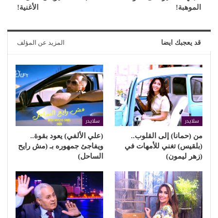
الموهبة!
الأغنية!
قد يعجبك ايضا
المزيد عن المؤلف
سلايدر
سلايدر
من (حمانا) إلى القلوب..
(علي الألفي) يعود بقوة..
(بلقيس) تغني للأمهات في
ويفاجئ جمهوره بـ (مش رايح
(زهر ليمون)
الساحل)