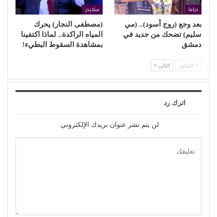
دراما
سلايدر
بعد وجع (روج أسود).. (مي
(مصطفى النجار) يحرك
سليم) تضحك من جديد في
المياه الراكدة.. لماذا اكتفينا
دمشق
بمشاهدة السقوط البطيء!
السابق
التالي
اترك رد
لن يتم نشر عنوان بريدك الإلكتروني.