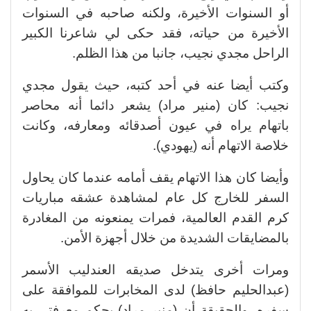
أو السنوات الأخيرة، ولكنه صاحبه في السنوات
الأخيرة من حياته، فقد حكى لي شاعرنا الكبير
الراحل مجدي نجيب، جانبا من هذا الظلم.
وكتب أيضا عنه في أحد كتبه، حيث يقول مجدي
نجيب: كان (منير مراد) يشعر دائما أنه محاصر
باتهام يراه في عيون أصدقائه ومعارفه، وكانت
خلاصة الاتهام أنه (يهودي).
وأيضا كان هذا الاتهام يقف أمامه عندما كان يحاول
السفر للخارج كل عام لمشاهدة عشقه مباريات
كرم القدم العالمية، فمرات يمنعونه من المغادرة
بالمضايقات الشديدة من خلال أجهزة الأمن.
ومرات أخرى يتدخل صديقه العندليب الأسمر
(عبدالحليم حافظ) لدى المخابرات للموافقة على
سفره، والحقيقة أن (منير مراد) بحكم معرفتي به