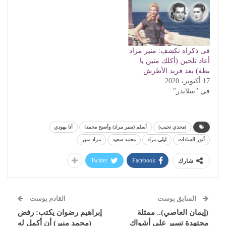
فى ذكراه نكشف: منير مراد
أعاد تلحين (أكلك منين يا
بطة) بعد فريد الأطرش
17 أكتوبر، 2020
في "سلايدر"
(مجدي نجيب)
أسلم (منير مراد) وأصبح محمدا
أنا يهودي
أنور السادات
ليلى مراد
محمد سعيد
مراد منير
Twitter
Facebook
شارك
السابق بوست
القادم بوست
(إيمان العاصي).. ممثلة
إبراهيم رضوان يكتب: رفض
مجتهدة تسير على أشواك
(محمد منير) أن أكمل له