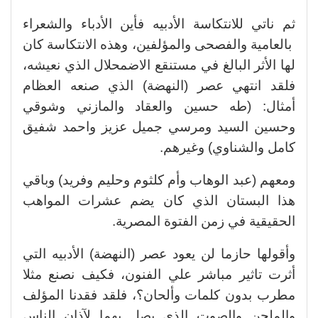
ثم ناتي للانتكاسة الأدبيه فأين الأدباء والشعراء
بالعامية والفصحى والمؤلفين، وهذه الانتكاسة كان
لها الأثر البالغ في مستنقع الاضمحلال الذي نعيشه،
فلقد انتهي عصر (النهضة) الذي صنعه العظام
أمثال: (طه حسين والعقاد والمازني وشوقي
وحسين السيد ومرسي جميل عزيز واحمد شفيق
كامل والشناوي) وغيرهم.
ومعهم (عبد الوهاب وأم كلثوم وحليم وفريد) وباقي
هذا البستان الذي كان يضم عشرات المواهب
الحقيقية في زمن الفتوة المصرية.
وأقولها حازما لن يعود عصر (النهضة) الأدبيه التي
أثرت تاثير مباشر علي الفنون، فكيف نصنع مثلا
مطرب بدون كلمات وألحان؟، فلقد فقدنا المؤلف
والملحن والصوت الذي يصل بهما لآذان الناس