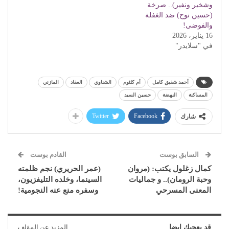
وشخير ونفير).. صرخة
(حسين نوح) ضد الغفلة
والفوضى!
16 يناير، 2026
في "سلايدر"
أحمد شفيق كامل
أم كلثوم
الشناوي
العقاد
المازني
المساكنة
النهضة
حسين السيد
Twitter
Facebook
شارك
السابق بوست
القادم بوست
كمال زغلول يكتب: (مروان
(عمر الحريري) نجم ظلمته
وحبة الرومان).. و جماليات
السينما، وخلده التليفزيون،
المعنى المسرحي
وسفره منع عنه النجومية!
قد يعجبك ايضا
المزيد عن المؤلف