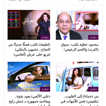
سلايدر
سلايدر
محمود عطية يكتب: سوق
(لطيفة) تكتب فصلًا جديدًا من
(الترند) واللحم الرخيص!
النجاح.. (شبهي بالمللي)
تتربع على عرش (أنغامي)
سلايدر
سلايدر
من (حمانا) إلى القلوب..
(علي الألفي) يعود بقوة..
(بلقيس) تغني للأمهات في
ويفاجئ جمهوره بـ (مش رايح