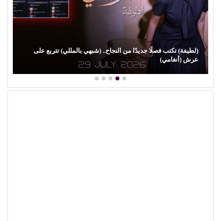
لنجاح.. (شبهي بالمللي) تتربع على
من (حمانا) إلى القلوب.. (بلقيس) تغ