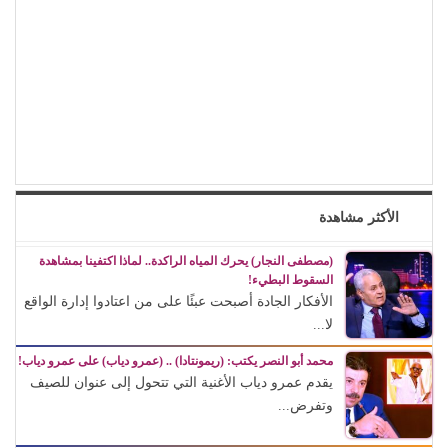
الأكثر مشاهدة
(مصطفى النجار) يحرك المياه الراكدة.. لماذا اكتفينا بمشاهدة
السقوط البطيء!
الأفكار الجادة أصبحت عبئًا على من اعتادوا إدارة الواقع
لا...
محمد أبو النصر يكتب: (ريمونتادا) .. (عمرو دياب) على عمرو دياب!
يقدم عمرو دياب الأغنية التي تتحول إلى عنوان للصيف
وتفرض...