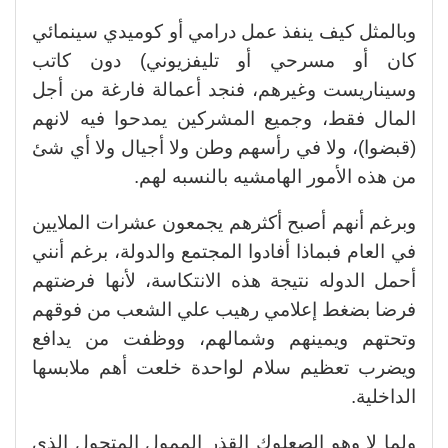
وبالمثل كيف ينفذ عمل درامي أو كوميدي سينمائي
كان أو مسرحي أو تليفزيوني) دون كاتب
وسيناريست وغيرهم، فنجد أعمالة فارغة من أجل
المال فقط، وجميع المشركين يمدحوا فيه لانهم
(قبضوا)، ولا في رأسهم وطن ولا أجيال ولا أي شئ
من هذه الأمور الهامشيه بالنسبه لهم.
وبرغم أنهم أصبح أكثرهم يجمعون عشرات الملايين
في العام فبماذا أفادوا المجتمع والدولة، برغم أنني
أحمل الدوله نتيجة هذه الانتكاسة، لأنها فرضتهم
فرضا بضغط إعلامي رهيب علي الشعب من فوقهم
وتحتهم ويمينهم وشمالهم، ووظفت من يدافع
ويضرب تعظيم سلام لواحدة خلعت أهم ملابسها
الداخلية.
ولما لا وهو الصعلوك القذر الممول المتحول الذي