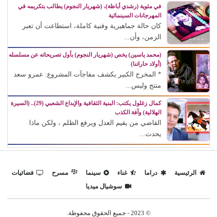
في مئوية (رشدي أباظة)، (شهريار النجوم) يطالب بتكريمه في
المهرجانات السينمائية
كان حالة جماهيرية وفنية كاملة، استطاعت أن تعبر
الزمن، وأن...
(محمد ياسين) يخص (شهريار النجوم) بأول تصريحاته عن مسلسله
(أولاد حاراتنا)
* المخرج الكبير يكشف مفاجآت المشروع: عمرو سعد
منتج وليس...
كمال زغلول يكتب: البنية الثقافية والإبداع الشعبي (29).. (السيرة
الهلالية) وآفة الكذب
القاضي من يقيم العدل ويرفع الظلم ، ولكن ماذا
يحدث...
الرئيسية
دراما
غناء
سينما
مسرح
فضائيات
سوشيال ميديا
© 2023 - جميع الحقوق محفوظة.