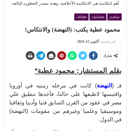
أهم انتكاسة هى الانتكاسة الأخلاقية، وهذه مصدر الخطوره البالغه
سلايدر
فضائيات
مقالات
محمود عطية يكتب: (النهضة) والانتكاس!
آخر تحديث
أكتوبر 12, 2024
شارك
بقلم المستشار: محمود عطية*
فـ (
النهضة
) كانت في مرحله زمنيه في أوروبا
واقتبسها لاطبقها على حالنا، فأجدها تنطبق علي
مصر في عقود من القرن السابق فنيا وأدبيا وثقافيا
وموسيقيا وعلميا وغيرهم من مقومات (النهضة)
في الدول.