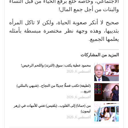
الاجتماعي، وخاصه خلع برقع الحياء من قبل النساء
والبنات من أجل جمع المال!
صحيح لا أنكر صعوبة الحياة، ولكن لا تاكل المرأه
بثدييها، وهذه وجهة نظر مختصرة مبسطة بأمثله
يعلمها الجميع.
المزيد من المشاركات
محمود عطية يكتب: سوق (الترند) واللحم الرخيص!
أغسطس 6, 2026
(لطيفة) تكتب فصلًا جديدًا من النجاح.. (شبهي بالمللي)
تتربع…
أغسطس 6, 2026
من (حمانا) إلى القلوب.. (بلقيس) تغني للأمهات في (زهر
ليمون)
أغسطس 6, 2026