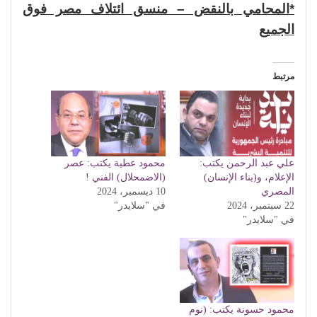
*المحامي بالنقض – منسق ائتلاف مصر فوق
الجميع
مرتبط
علي عبد الرحمن يكتب:
محمود عطية يكتب: عصر
الإعلام، و(بناء الإنسان)
(الاضمحلال) الفني !
المصري
10 ديسمبر، 2024
22 سبتمبر، 2024
في "سلايدر"
في "سلايدر"
محمود حسونة يكتب: (نوم