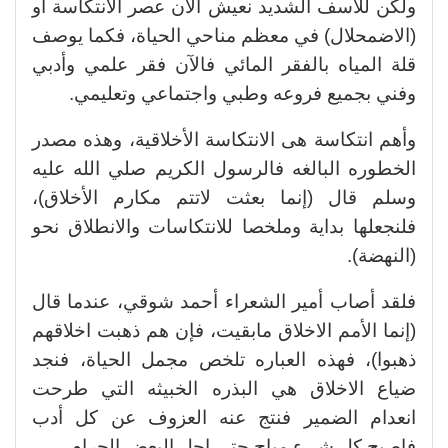
ولكن للاسف الشديد نعيش الآن عصر الانتكاسة أو
(الاضمحلال) في معظم مناحي الحياة، فكما يوصف
قلة المياه بالفقر المائي فالآن فقر علمي وأدبي
وفني بجميع فروعه وطبي واجتماعي وتعليمي.
وأهم انتكاسة هى الانتكاسة الأخلاقية، وهذه مصدر
الخطوره البالغه فالرسول الكريم صلي الله عليه
وسلم قال (إنما بعثت لاتتم مكارم الأخلاق)،
فلنجعلها بداية وملخصا للانتكاسات والانطلاق نحو
(النهضة).
فلقد أصاب أمير الشعراء أحمد شوقي، عندما قال
(إنما الأمم الاخلاق مابقيت، فإن هم ذهبت اخلاقهم
ذهبوا)، فهذه العباره تلخص مجمل الحياة، فنجد
ضياع الاخلاق هي البذره الخبيثه التي طرحت
انعدام الضمير فنتج عنه العزوف عن كل أدب
فاصبح كل شىء مباح حتي احل البعض الحرام.