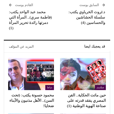
السابق بوست
القادم بوست
د.ثروت الخرباوي يكتب:
محمد عبد الواحد يكتب:
سلسلة الحشاشين
(فاطمة سري).. المرأة التي
والحساسين (4)
دمرتها رائدة تحرير المرأة
(1)
قد يعجبك ايضا
المزيد عن المؤلف
سلايدر
دراما
حين ماتت الحكاية.. الفن
محمود حسونة يكتب: (تحت
المصري يفقد قدرته على
السن).. الأهل مذنبون والأبناء
صناعة الهوية الوطنية (1)
ضحايا!