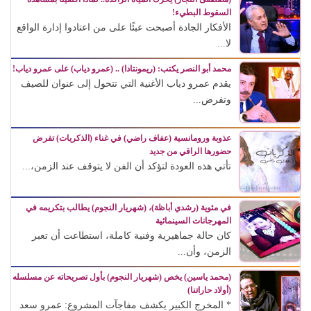
السقوط البطيء!
الأفكار الجادة أصبحت عبئًا على من اعتادوا إدارة الواقع
لا...
محمد أبو النصر يكتب: (ريمونتادا) .. (عمرو دياب) على عمرو دياب!
يقدم عمرو دياب الأغنية التي تتحول إلى عنوان للصيف
وتفرض...
عذوبة ورومانسية (عفاف راضي) في غناء (الذكريات) تفرض
حضورها الراقي من جديد
تأتي هذه العودة لتؤكد أن الفن لا يتوقف عند الزمن،...
في مئوية (رشدي أباظة)، (شهريار النجوم) يطالب بتكريمه في
المهرجانات السينمائية
كان حالة جماهيرية وفنية كاملة، استطاعت أن تعبر
الزمن، وأن...
(محمد ياسين) يخص (شهريار النجوم) بأول تصريحاته عن مسلسله
(أولاد حاراتنا)
* المخرج الكبير يكشف مفاجآت المشروع: عمرو سعد