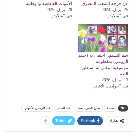
عن فرحة الشعب المصري
الأغنيات العاطفية والوطنية
25 أبريل، 2024
20 أبريل، 2025
في "سلايدر"
في "سلايدر"
شم النسيم.. احتفى به (حليم
الرومي) بمقطوعة
موسيقية، وغنى له أساطين
النغم
13 أبريل، 2026
في "حواديت الأغاني"
سيناء
صباح الخير يا سينا
عبد الحليم
عبد الرحمن الأبنودي
Twitter
Facebook
شارك