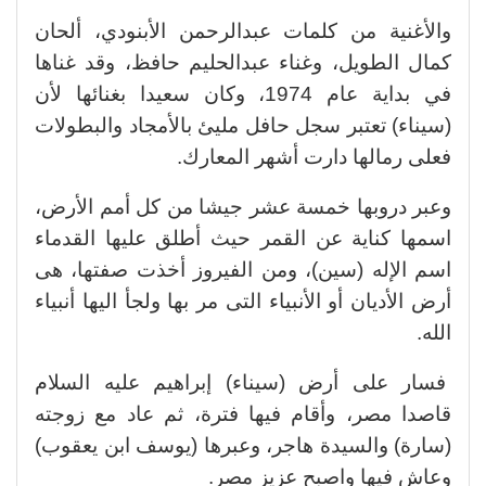
والأغنية من كلمات عبدالرحمن الأبنودي، ألحان
كمال الطويل، وغناء عبدالحليم حافظ، وقد غناها
في بداية عام 1974، وكان سعيدا بغنائها لأن
(سيناء) تعتبر سجل حافل مليئ بالأمجاد والبطولات
فعلى رمالها دارت أشهر المعارك.
وعبر دروبها خمسة عشر جيشا من كل أمم الأرض،
اسمها كناية عن القمر حيث أطلق عليها القدماء
اسم الإله (سين)، ومن الفيروز أخذت صفتها، هى
أرض الأديان أو الأنبياء التى مر بها ولجأ اليها أنبياء
الله.
فسار على أرض (سيناء) إبراهيم عليه السلام
قاصدا مصر، وأقام فيها فترة، ثم عاد مع زوجته
(سارة) والسيدة هاجر، وعبرها (يوسف ابن يعقوب)
وعاش فيها واصبح عزيز مصر.