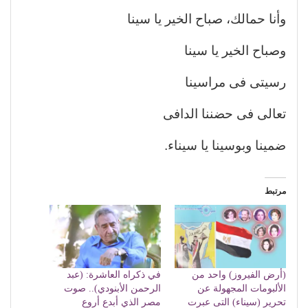
وأنا حمالك، صباح الخير يا سينا
وصباح الخير يا سينا
رسيتى فى مراسينا
تعالى فى حضننا الدافى
ضمينا وبوسينا يا سيناء.
مرتبط
(أرض الفيروز) واحد من
في ذكراه العاشرة: (عبد
الألبومات المجهولة عن
الرحمن الأبنودي).. صوت
تحرير (سيناء) التى عبرت
مصر الذي أبدع أروع