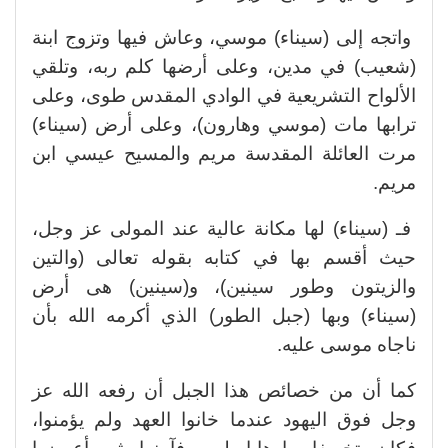
واتجه إلى (سيناء) موسي، وعاش فيها وتزوج ابنة
(شعيب) في مدين، وعلى أرضها كلم ربه، وتلقي
الألواح التشريعية في الوادي المقدس طوى، وعلى
ترابها مات (موسي وهارون)، وعلى أرض (سيناء)
مرت العائلة المقدسة مريم والمسيح عيسي ابن
مريم.
فـ (سيناء) لها مكانة عالية عند المولى عز وجل،
حيث أقسم بها في كتابه بقوله تعالى (والتين
والزيتون وطور سينين)، و(سينين) هى أرض
(سيناء) وبها (جبل الطور) الذي أكرمه الله بأن
ناجاه موسى عليه.
كما أن من خصائص هذا الجبل أن رفعه الله عز
وجل فوق اليهود عندما خانوا العهد ولم يؤمنوا،