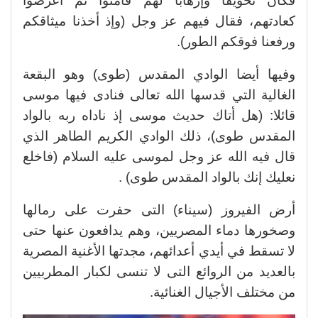
فكان تخويفا وإرهابا لهم فآمنوا ثم أعرضوا
كعادتهم، فقال فيهم عز وجل (وإذ أخذنا ميثاقكم
ورفعنا فوقكم الطور).
وفيها أيضا الوادي المقدس (طوى) وهو البقعة
الغالية التي قدسها الله تعالى فنادى فيها موسى
قائلا: (هل أتاك حديث موسى إذ ناداه ربه بالواد
المقدس طوى)، ذلك الوادي الكريم الطاهر الذي
قال فيه الله عز وجل لموسى عليه السلام (فاخلع
نعليك إنك بالواد المقدس طوى) .
أرض الفيروز (سيناء) التى حفرت على رمالها
وصخورها دماء المصريين، وهم يدافعون عنها حتى
لا تسقط في أيدي أعدائهم، مجدتها الأغنية المصرية
بالعديد من الروائع التى لا تنسى لكبار المطربيين
من مختلف الأجيال الغنائية.