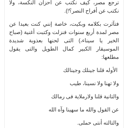
ترجع مصر، كيف نكتب عن أحزان النكسة، ولا
نكتب عن أفراح النصر؟!).
فتآثرت بكلامه وبكيت، خاصة إنني كنت بعيدا عن
مصر لمدة أربع سنوات فنزلت وكتبت أغنية (صباح
الخير يا سيناء،) التى لحنها بعذوبة شديدة
الموسيقار الكبير كمال الطويل والتى يقول
مطلعها:
الأوله قلنا جينلك وجينالك
ولا تهنا ولا نسينا، طيب
والتانية قلنا ولارملاية فى رمالك
عن القول والله ما سهينا وآه الله
والتالته أنتى حملى.