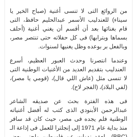
من الروائع التى لا تنسى أغنية (صباح الخير يا
سيناء) للعندليب الأسمر عبدالحليم حافظ، التى
قام بغنائها بعد أن أقسم أن يغني أغنية (أحلف
بسماها وبترابها) فى كل حفلاته حتى تنتصر مصر،
وبالفعل بر بوعده وظل يغنيها لسنوات.
وعندما انتصرنا وحدث العبور العظيم، أسرع
العندليب بتقديم العديد من الأغنيات الوطنية التى
لا تنسى مثل (عاش اللي قال)، (قومي يا مصر)،
(لفي البلاد)، (الفجر لاح).
فى هذه الفترة بحث عن صديقه الشاعر
عبدالرحمن الأبنودي الذى كتب له أفضل أغنياته
الوطنية فلم يجده فى مصر، حيث كان قد سافر
منذ بداية عام 1971 إلى إنجلترا للعمل فى إذاعة الـ
(BBC) لعقد ندوات عن فلسطين ولجني بعض