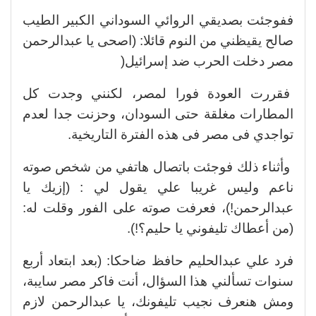
ففوجئت بصديقي الروائي السوداني الكبير الطيب
صالح يقيظني من النوم قائلا: (اصحى يا عبدالرحمن
مصر دخلت الحرب ضد إسرائيل(
فقررت العودة فورا لمصر، لكنني وجدت كل
المطارات مغلقة حتى السودان، وحزنت جدا لعدم
تواجدي فى مصر فى هذه الفترة التاريخية.
وأثناء ذلك فوجئت باتصال هاتفي من شخص صوته
ناعم وليس غريبا علي يقول لي : (إزيك يا
عبدالرحمن!)، فعرفت صوته على الفور وقلت له:
(من أعطاك تليفوني يا حليم؟!).
فرد علي عبدالحليم حافظ ضاحكا: (بعد ابتعاد أربع
سنوات تسألني هذا السؤال، أنت فاكر مصر سايبة،
ومش هنعرف نجيب تليفونك، يا عبدالرحمن لازم