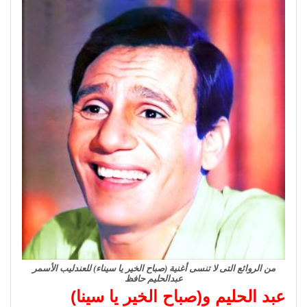
من الروائع التى لا تنسى أغنية (صباح الخير يا سيناء) للعندليب الأسمر
عبدالحليم حافظ
عبد الحليم و(صباح الخير يا سينا)