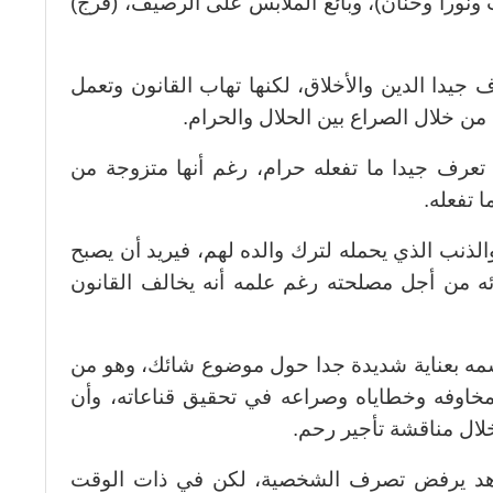
ونورا وحنان)، وبائع الملابس على الرصيف، (فرج)
يدا الدين والأخلاق، لكنها تهاب القانون وتعمل
 خلال الصراع بين الحلال والحرام.
عرف جيدا ما تفعله حرام، رغم أنها متزوجة من
 تفعله.
الذنب الذي يحمله لترك والده لهم، فيريد أن يصبح
 من أجل مصلحته رغم علمه أنه يخالف القانون
مه بعناية شديدة جدا حول موضوع شائك، وهو من
اوفه وخطاياه وصراعه في تحقيق قناعاته، وأن
لال مناقشة تأجير رحم.
اهد يرفض تصرف الشخصية، لكن في ذات الوقت