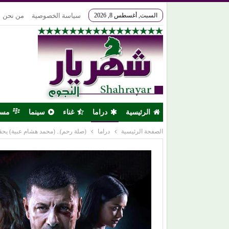
السبت, أغسطس 8, 2026
سياسة الخصوصية
من نحن
الرئيسية
دراما
غناء
سينما
مس
الصفحة الرئيسية
دراما
(صلة رحم).. (محمد هشام عبية) يحقق