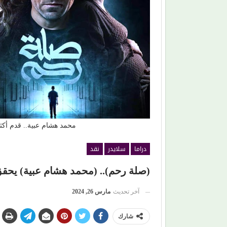
افتتاح (مهرجان
حين ماتت الحكاية.. الفن المصري يفقد قدرته على
صناعة الهوية الوطنية (1)
محمد هشام عبية.. قدم أك
دراما
سلايدر
نقد
(صلة رحم).. (محمد هشام عبية) يحقق 
آخر تحديث
مارس 26, 2024
شارك