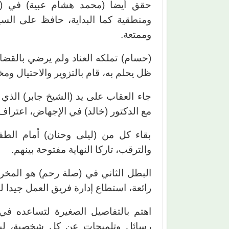
حقق أيضا (محمد هشام عبية) في (صلة
ومنطقية كما البداية، حافظ على السي
وممتعة.
(حسام) تملكه العناد ولم يرضي بالقضاء
ظل يحلم به، قام بالتزوير والاحتيال وم
جاء العقاب على يد (الشيخ جابر) الذي ق
مع الدكتور (خالد) في الإجهاض، اعتراف زو
بقاء كل من (ليلى وحنان) أمام الط
والترقب، تاركا النهاية مفتوحة بينهم.
البطل الثاني في (صلة رحم) هو المخرج
رائعة، استطاع إدارة فريق العمل جيدا لي
اهتم بالتفاصيل الصغيرة لتساعده في 
رسائل وتلميحات عن كل شخصية، ليزدا