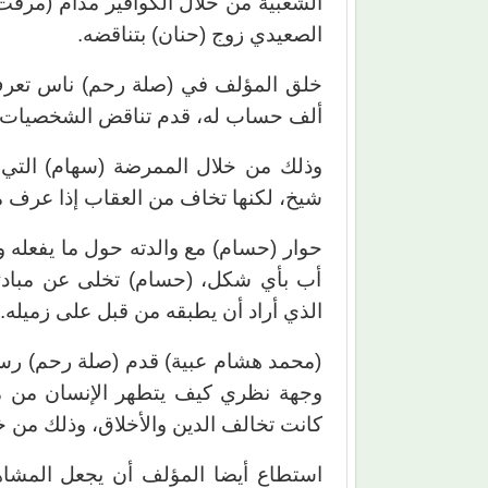
الشعبية من خلال الكوافير مدام (مرفت 
الصعيدي زوج (حنان) بتناقضه.
خلق المؤلف في (صلة رحم) ناس تعرف ج
ألف حساب له، قدم تناقض الشخصيات من
وذلك من خلال الممرضة (سهام) التي ت
شيخ، لكنها تخاف من العقاب إذا عرف ما
حوار (حسام) مع والدته حول ما يفعله و
أب بأي شكل، (حسام) تخلى عن مبادئه
الذي أراد أن يطبقه من قبل على زميله.
(محمد هشام عبية) قدم (صلة رحم) رس
وجهة نظري كيف يتطهر الإنسان من مخ
كانت تخالف الدين والأخلاق، وذلك من خ
استطاع أيضا المؤلف أن يجعل المش