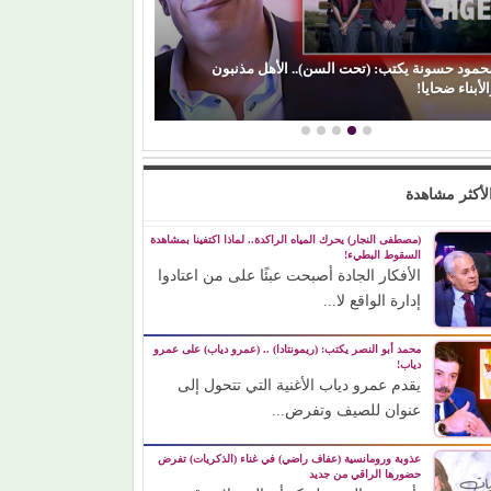
(بعد الليل).. هل 
الفن) والسياسة: عندما تتحول الريشة إلى سلاح
مشواره الفني؟
لأكثر مشاهدة
(مصطفى النجار) يحرك المياه الراكدة.. لماذا اكتفينا بمشاهدة
السقوط البطيء!
الأفكار الجادة أصبحت عبئًا على من اعتادوا
إدارة الواقع لا...
محمد أبو النصر يكتب: (ريمونتادا) .. (عمرو دياب) على عمرو
دياب!
يقدم عمرو دياب الأغنية التي تتحول إلى
عنوان للصيف وتفرض...
عذوبة ورومانسية (عفاف راضي) في غناء (الذكريات) تفرض
حضورها الراقي من جديد