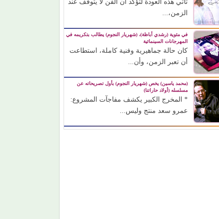
تأتي هذه العودة لتؤكد أن الفن لا يتوقف عند
الزمن،...
في مئوية (رشدي أباظة)، (شهريار النجوم) يطالب بتكريمه في
المهرجانات السينمائية
كان حالة جماهيرية وفنية كاملة، استطاعت
أن تعبر الزمن، وأن...
(محمد ياسين) يخص (شهريار النجوم) بأول تصريحاته عن
مسلسله (أولاد حاراتنا)
* المخرج الكبير يكشف مفاجآت المشروع:
عمرو سعد منتج وليس...