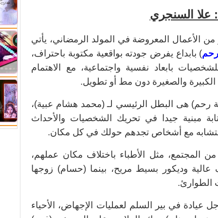
: علا السنجري
ن الأعمال المعروضة في المولد الرمضاني، يأتي
رحم
) بابداع يفرض جودته بواقعية مكتوبة باحتراف،
شخصيات بابعاد نفسية واجتماعية، مع الاهتمام
 الكبيرة والصغيرة دون مط أو تطويل.
ة رحم) هى البطل الرئيسي لـ (محمد هشام عبية)،
ابة مبنية جيدا في تحريك الشخصيات والأحداث
تشابه مع أشخاص تجدهم حولك في كل مكان.
 المجتمع، مثل الأطباء باختلاف مكان عملهم،
 عالية وديكور بسيط مريح، بينما (حسام) زوجها
الطوارئ.
ل عيادة في بير السلم لعمليات الإجهاض، الأحياء