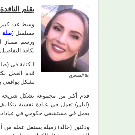
بقلم الناقدة
وسط عدد كبير م
مسلسل (
صلة 
ورسم ممتاز لل
بكافة التفاصيل
الكتابة في (صل
قدم العمل بكت
علا السنجري
بشكل بواقعي ي
قدم أكثر من مجموعة تشكل شريحة من
(ليلى) تعمل في عيادة نفسية بتكاليف
يعمل في مستشفى حكومي في عيادات 
ودكتور (خالد) زميله يستغل عمله من أج