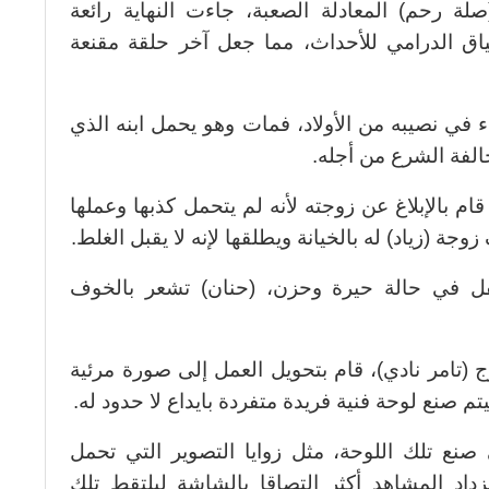
 رحم) المعادلة الصعبة، جاءت النهاية رائعة
اق الدرامي للأحداث، مما جعل آخر حلقة مقنعة
 في نصيبه من الأولاد، فمات وهو يحمل ابنه الذي
خالفة الشرع من أجله.
ام بالإبلاغ عن زوجته لأنه لم يتحمل كذبها وعملها
جة (زياد) له بالخيانة ويطلقها لإنه لا يقبل الغلط.
فل في حالة حيرة وحزن، (حنان) تشعر بالخوف
 (تامر نادي)، قام بتحويل العمل إلى صورة مرئية
تم صنع لوحة فنية فريدة متفردة بايداع لا حدود له.
صنع تلك اللوحة، مثل زوايا التصوير التي تحمل
د المشاهد أكثر التصاقا بالشاشة ليلتقط تلك