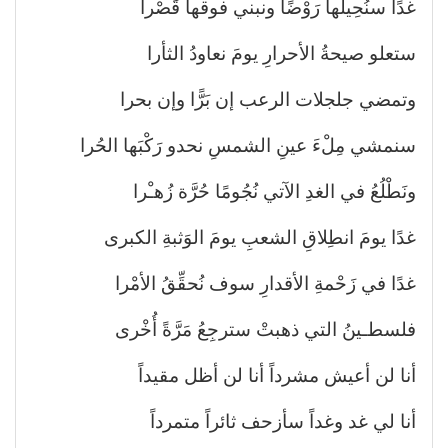
غدًا سنُحِيلُها رَوْضًا ونبني فوقها قَصْرا
ستعلو صيحةُ الأحرارِ يومَ نعاودُ الثأرا
وتمضي جلجلات الرعب إن بَرًّا وإن بحرا
سنمشي مِلْءَ عينِ الشمسِ نحدو رَكْبَها الحُرا
ونَطْلُعُ في الغدِ الآتي نُجُومًا حُرَّة زُهـْرا
غدًا يومَ انطِلاقِ الشعبِ يومَ الوَثبةِ الكبرى
غدًا في زَحْمةِ الأقدارِ سوف نُحقِّقُ الأمْرا
فلسطـينُ التي ذهبتْ سترجِعُ مَرَّةً أُخْرى
أنا لن أعيش مشرداً أنا لن أظل مقيداً
أنا لي غد وغداً سأزحف ثائراً متمرداً