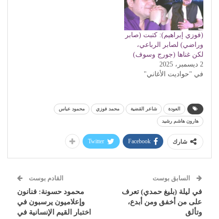
(فوزي إبراهيم): كتبت (صابر
وراضي) لصابر الرباعي،
لكن غناها (جورج وسوف)
2 ديسمبر، 2025
في "حواديت الأغاني"
العودة
شاعر القضية
محمد فوزي
محمود عباس
هارون هاشم رشيد
Twitter
Facebook
شارك
السابق بوست
القادم بوست
في ليلة (بليغ حمدي) تعرف
محمود حسونة: فنانون
على من أخفق ومن أبدع،
وإعلاميون يرسبون في
وتألق
اختبار القيم الإنسانية في