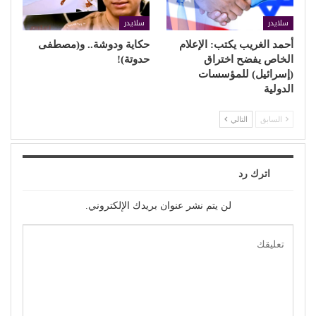
سلايدر
سلايدر
أحمد الغريب يكتب: الإعلام
حكاية ودوشة.. و(مصطفى
الخاص يفضح اختراق
حدوتة)!
(إسرائيل) للمؤسسات
الدولية
السابق
التالي
اترك رد
لن يتم نشر عنوان بريدك الإلكتروني.