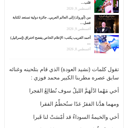
قلب…
أغسطس 9, 2026
من (أوروك) إلى العالم العربي.. جائزة دولية تستعد لكتابة
فصل…
أغسطس 9, 2026
أحمد الغريب يكتب: الإعلام الخاص يفضح اختراق (إسرائيل)
…
أغسطس 8, 2026
تقول كلمات (نشيد العودة) الذي قام بتلحينه وغنائه
سابق عصره مطربنا الكبير محمد فوزي :
أخي مَهْما ادْلَهَمَّ الليلُ سوف نُطالِعُ الفجرا
ومهما هدَّنا الفقرُ غدًا سنُحطِّمُ الفقرا
أخي والخيمةُ السوداءُ قد أمْسَتْ لنا قَبرا