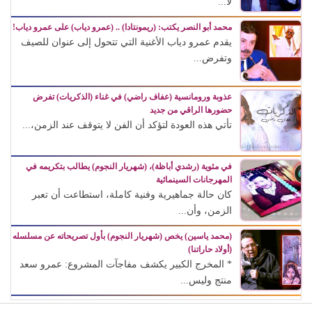
لا...
محمد أبو النصر يكتب: (ريمونتادا) .. (عمرو دياب) على عمرو دياب!
يقدم عمرو دياب الأغنية التي تتحول إلى عنوان للصيف
وتفرض...
عذوبة ورومانسية (عفاف راضي) في غناء (الذكريات) تفرض
حضورها الراقي من جديد
تأتي هذه العودة لتؤكد أن الفن لا يتوقف عند الزمن،...
في مئوية (رشدي أباظة)، (شهريار النجوم) يطالب بتكريمه في
المهرجانات السينمائية
كان حالة جماهيرية وفنية كاملة، استطاعت أن تعبر
الزمن، وأن...
(محمد ياسين) يخص (شهريار النجوم) بأول تصريحاته عن مسلسله
(أولاد حاراتنا)
* المخرج الكبير يكشف مفاجآت المشروع: عمرو سعد
منتج وليس...