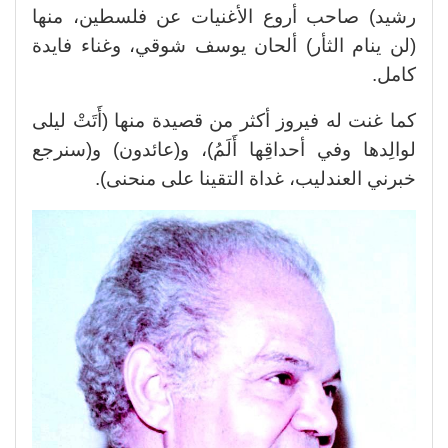
رشيد) صاحب أروع الأغنيات عن فلسطين، منها
(لن ينام الثأر) ألحان يوسف شوقي، وغناء فايدة
كامل.
كما غنت له فيروز أكثر من قصيدة منها (أَتَتْ ليلى
لوالِدها وفي أحداقِها أَلَمُ)، و(عائدون) و(سنرجع
خبرني العندليب، غداة التقينا على منحنى).