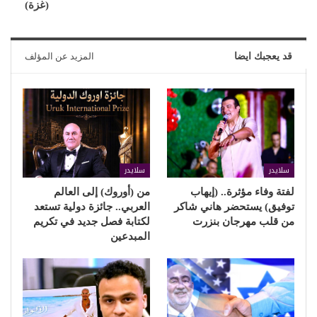
(غزة)
قد يعجبك ايضا
المزيد عن المؤلف
سلايدر
سلايدر
لفتة وفاء مؤثرة.. (إيهاب
من (أوروك) إلى العالم
توفيق) يستحضر هاني شاكر
العربي.. جائزة دولية تستعد
من قلب مهرجان بنزرت
لكتابة فصل جديد في تكريم
المبدعين