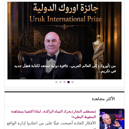
ة فصل جديد
أحمد الغريب يكتب: الإعلام الخاص يفضح اختراق (إسرائيل)
للمؤسسات الدولية
الأكثر مشاهدة
(مصطفى النجار) يحرك المياه الراكدة.. لماذا اكتفينا بمشاهدة
السقوط البطيء!
الأفكار الجادة أصبحت عبئًا على من اعتادوا إدارة الواقع