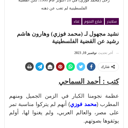
رحل (محمد فوزي) في 20 أكتوبر عام 1966، لكن القضية
الفلسطينية لم تغب عن ذهنه
سلايدر
شارع النجوم
غناء
نشيد مجهول لـ (محمد فوزي) وهارون هاشم
رشيد عن القضية الفلسطينية
آخر تحديث
نوفمبر 10, 2023
شارك
كتب : أحمد السماحي
عظمة نجومنا الكبار في الزمن الجميل ومنهم
المطرب (
محمد فوزي
) أنهم لم يتركوا مناسبة تمر
على مصر، والعالم العربي، ولم يغنوا لها، أولم
يوثقوها بصوتهم.