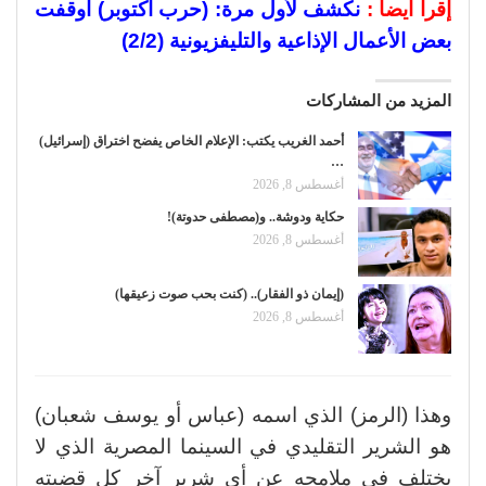
إقرأ أيضا :
نكشف لأول مرة: (حرب أكتوبر) أوقفت
بعض الأعمال الإذاعية والتليفزيونية (2/2)
المزيد من المشاركات
أحمد الغريب يكتب: الإعلام الخاص يفضح اختراق (إسرائيل)
…
أغسطس 8, 2026
حكاية ودوشة.. و(مصطفى حدوتة)!
أغسطس 8, 2026
(إيمان ذو الفقار).. (كنت بحب صوت زعيقها)
أغسطس 8, 2026
وهذا (الرمز) الذي اسمه (عباس أو يوسف شعبان)
هو الشرير التقليدي في السينما المصرية الذي لا
يختلف في ملامحه عن أي شرير آخر كل قضيته