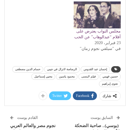
مجلس النواب يعترض على
أفلام “عبدالوهاب” عن الحب
23 فبراير، 2020
في "سيلفي نجوم زمان"
إحسان عبد القدوس
الرصاصة لاتزال في جيبي
حسام الدين مصطفى
حسين فهمي
فيلم لاينسى
محمود ياسين
محيي إسماعيل
نجوى إبراهيم
Twitter
Facebook
شارك
السابق بوست
القادم بوست
(بوسي).. صاحبة الضحكة
نجوم مصر والعالم العربي