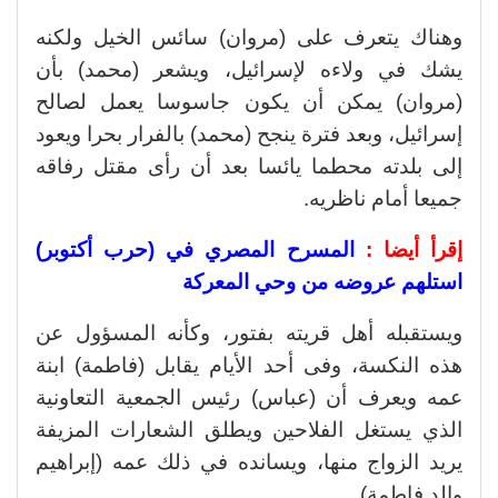
وهناك يتعرف على (مروان) سائس الخيل ولكنه
يشك في ولاءه لإسرائيل، ويشعر (محمد) بأن
(مروان) يمكن أن يكون جاسوسا يعمل لصالح
إسرائيل، وبعد فترة ينجح (محمد) بالفرار بحرا ويعود
إلى بلدته محطما يائسا بعد أن رأى مقتل رفاقه
جميعا أمام ناظريه.
إقرأ أيضا :
المسرح المصري في (حرب أكتوبر)
استلهم عروضه من وحي المعركة
ويستقبله أهل قريته بفتور، وكأنه المسؤول عن
هذه النكسة، وفى أحد الأيام يقابل (فاطمة) ابنة
عمه ويعرف أن (عباس) رئيس الجمعية التعاونية
الذي يستغل الفلاحين ويطلق الشعارات المزيفة
يريد الزواج منها، ويسانده في ذلك عمه (إبراهيم
والد فاطمة).