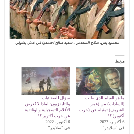
محمود يس، صلاح السعدني ، سعيد صالح احتمعوا في عمل بطولي
مرتبط
ما هو الفيلم الذي طلب
سؤال للفضائيات
(السادات) من (عمر
والتليفزيون: لماذا لا تُعرض
الشريف) تمثيله عن (حرب
الأفلام التسجيلية والوثائقية
أكتوبر) ؟!
عن حرب أكتوبر ؟!
6 أكتوبر، 2023
6 أكتوبر، 2022
في "سلايدر"
في "سلايدر"