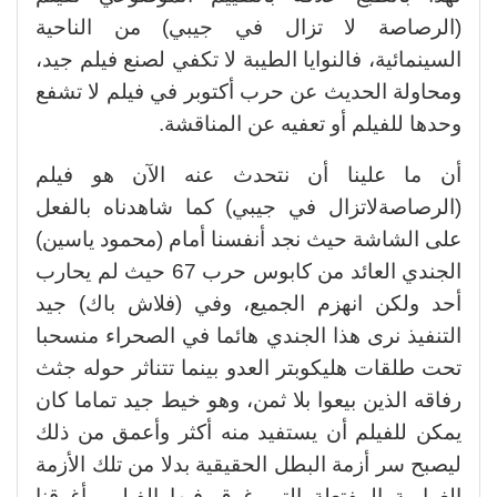
(الرصاصة لا تزال في جيبي) من الناحية
السينمائية، فالنوايا الطيبة لا تكفي لصنع فيلم جيد،
ومحاولة الحديث عن حرب أكتوبر في فيلم لا تشفع
وحدها للفيلم أو تعفيه عن المناقشة.
أن ما علينا أن نتحدث عنه الآن هو فيلم
(الرصاصةلاتزال في جيبي) كما شاهدناه بالفعل
على الشاشة حيث نجد أنفسنا أمام (محمود ياسين)
الجندي العائد من كابوس حرب 67 حيث لم يحارب
أحد ولكن انهزم الجميع، وفي (فلاش باك) جيد
التنفيذ نرى هذا الجندي هائما في الصحراء منسحبا
تحت طلقات هليكوبتر العدو بينما تتناثر حوله جثث
رفاقه الذين بيعوا بلا ثمن، وهو خيط جيد تماما كان
يمكن للفيلم أن يستفيد منه أكثر وأعمق من ذلك
ليصبح سر أزمة البطل الحقيقية بدلا من تلك الأزمة
الغرامية المفتعلة التى غرق فيها الفيلم وأغرقنا