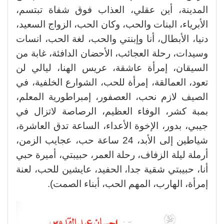
المدينة، أين عقلي، العذاب فوق شفاة تبتسم،
الأبرياء، البنات والحب، وكان الحب، الزواج السعيد،
دنيا، الأبطال، أنا وإبنتي والحب، لغة الحب، انسات
وسيدات، رحلة العجائب، الأحضان الدافئة، غابة من
السيقان، إمرأة عاشقة، عريس الهنا، ليالي لن
تعود، العمالقة، إمرأة للحب، الشوارع الخلفية، في
الصيف لازم نحب، العصفور، إمبراطورية المعلم،
بمبة كشر، الوفاء العظيم، الرصاصة لاتزال في
جيبي، بدور، الإخوة الأعداء، الساعة تدق العاشرة،
شياطين إلى الأبد، 24 ساعة حب، عجايب الزمن،
أرملة ليلة الزفاف، رحلة العمر، حبيبتي، أميرة حبي
أنا، حبيبتي شقية جدا، الحفيد، عايشين للحب، لعنة
إمرأة، الهارب، المهم الحب، أبناء الصمت).