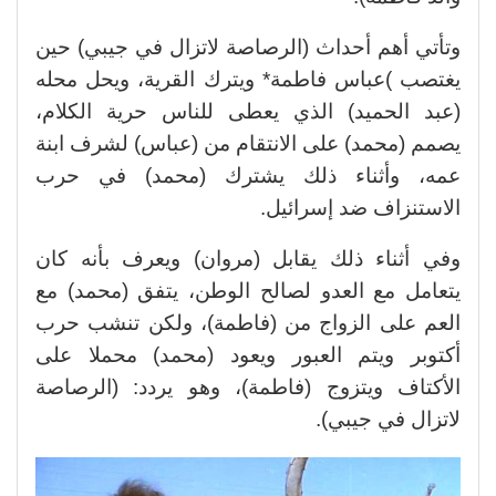
وتأتي أهم أحداث (الرصاصة لاتزال في جيبي) حين
يغتصب )عباس فاطمة* ويترك القرية، ويحل محله
(عبد الحميد) الذي يعطى للناس حرية الكلام،
يصمم (محمد) على الانتقام من (عباس) لشرف ابنة
عمه، وأثناء ذلك يشترك (محمد) في حرب
الاستنزاف ضد إسرائيل.
وفي أثناء ذلك يقابل (مروان) ويعرف بأنه كان
يتعامل مع العدو لصالح الوطن، يتفق (محمد) مع
العم على الزواج من (فاطمة)، ولكن تنشب حرب
أكتوبر ويتم العبور ويعود (محمد) محملا على
الأكتاف ويتزوج (فاطمة)، وهو يردد: (الرصاصة
لاتزال في جيبي).