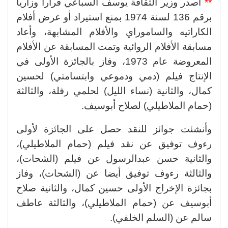
**
أصدر وزير الثقافة يوسف السباعي قرارا وزاريا
برقم 136 لسنة 1974 بمنع استيراد أو عرض أفلام
الكاراتيه والساموراي والأفلام المشابهة، وأعاد
مسابقة الأفلام الروائية وتمت المسابقة عن الأفلام
المعروضة عام 1973، وفاز بالجائزة الأولى في
الإنتاج فيلم (دمي ودموعي وابتسامتي) لحسين
كمال، والثانية (نساء الليل) لحلمي رفلة، والثالثة
(حمام الملاطيلي) لصلاح أبوسيف.
وأنشئت جوائز للنقد حصل على الجائزة لأولى
رءوف توفيق عن نقد فيلم (حمام الملاطيلي)،
والثانية حسن عبدالرسول عن فيلم (الشحات)،
والثالثة رءوف توفيق أيضا عن (الشحات)، وفاز
بجائزة الإخراج الأولى حسين كمال، والثانية صلاح
أبوسيف عن (حمام الملاطيلي)، والثالثة عاطف
سالم عن (السلم الخلفي).