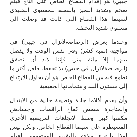
جيبي) هو إقدام القطاع الخاص على انتاج فيلم
ضخم وشديد التميز بالنسبة للمستوى التقليدي
لسينما هذا القطاع التى كانت قد وصلت إلى
مستوى شديد التخلف.
وعندما يعرض (الرصاصةلاتزال في جيبي) فى
مواجهة (بمبة كشر) وفى نفس الوقت ولا يفصل
بينهما إلا مائة متر، فإننا لابد أن نصفق
(الرصاصةلاتزال في جيبي) بلا تحفظ، فلعل أكثر ما
نطمع فيه من القطاع الخاص هو أن يحاول الارتفاع
إلى مستوى البلد واهتماماتها الحقيقية.
وأن يقدم أفلاما جادة ونظيفة خالية من الابتذال
والمتاجرة بقصص كفاح الراقصات وأجسادهن
مكسبا كبيرا وسط الإتجاهات المريضية الأخرى
المسيطرة على سينما القطاع الخاص، ولكن ليس
لهذا بالطبع علاقة بالتقييم الموضوعي لفيلم