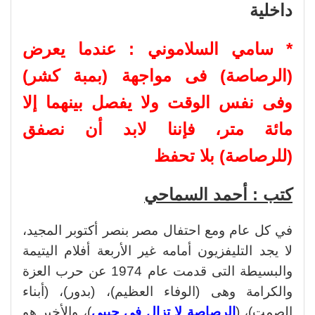
داخلية
* سامي السلاموني : عندما يعرض
(الرصاصة) فى مواجهة (بمبة كشر)
وفى نفس الوقت ولا يفصل بينهما إلا
مائة متر، فإننا لابد أن نصفق
(للرصاصة) بلا تحفظ
كتب : أحمد السماحي
في كل عام ومع احتفال مصر بنصر أكتوبر المجيد،
لا يجد التليفزيون أمامه غير الأربعة أفلام اليتيمة
والبسيطة التى قدمت عام 1974 عن حرب العزة
والكرامة وهى (الوفاء العظيم)، (بدور)، (أبناء
الصمت)، (
الرصاصة لا تزال في جيبي
)، والأخير هو