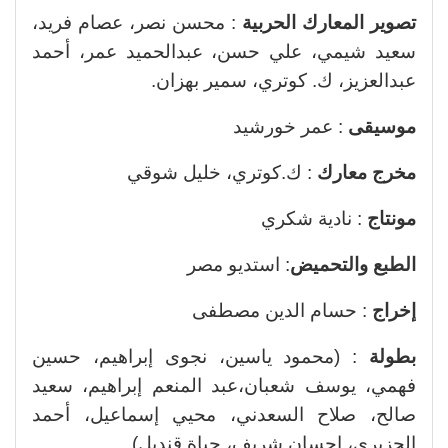
تصوير المعارك الحربية
: محسن نصر، عصام فريد،
سعيد شيمي، علي حسن، عبدالحميد عمر، أحمد
عبدالعزيز، ك. كوتري، سمير بهزان.
موسيقى
: عمر خورشيد
مخرج معارك
: ك.كوتري، خليل شوقي
مونتاج
: نادية شكري
الطبع والتحميض
: استديو مصر
إخراج
: حسام الدين مصطفى
بطولة
: (محمود ياسين، نجوى إبراهيم، حسين
فهمي، يوسف شعبان،عبد المنعم إبراهيم، سعيد
صالح، صلاح السعدني، محيي إسماعيل، أحمد
الجزيري، إحسان شريف، حياة قنديل).