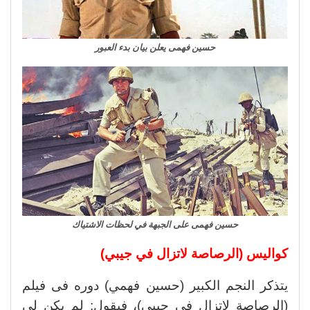
حسين فهمى يعلن بيان بدء العبور
حسين فهمى على الجبهة في لحظات الاشتياك
كواليس (الرصاصة لاتزال في جيبي)
يتذكر النجم الكبير (حسين فهمي) دوره فى فيلم
(الرصاصة لاتزال في جيبي)، فيقول: لم يكن لي