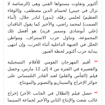
أكتوبر وتفاوت مستواها الفني وهى (الرصاصة لا
تزال في جيبي) لحسام الدين مصطفى، و(الوفاء
العظيم) لحلمي رفلة، (بدور) لنادر جلال، (أبناء
الصمت) لمحمد راضي، والأخير كما يقول الناقدان
(علي أبوشادي وسمير فريد) هو أفضل تلك
المجموعة، وتناول حرب الاستنزاف، ومواطن
الخلل في الجبهة الداخلية أثناء الحرب، وإن انتهى
ببداية حرب أكتوبر لحظة العبور.
**
أقيم المهرجان القومي للأفلام التسجيلية
والقصيرة في الفترة من 4 إلى 12 مارس، وحصل
فيلم (الفأس والقلم) لعبد القادر التلمساني على
جوائز الإخراج والسيناريو والتصوير والمونتاج.
**
حصل فيلم (الظلال في الجانب الآخر) إخراج
غالب شعث والإنتاج الثاني والأخير لجماعة السينما