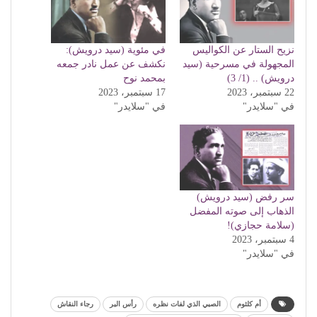
نزيح الستار عن الكواليس
في مئوية (سيد درويش):
المجهولة في مسرحية (سيد
نكشف عن عمل نادر جمعه
درويش) .. (1/ 3)
بمحمد نوح
22 سبتمبر، 2023
17 سبتمبر، 2023
في "سلايدر"
في "سلايدر"
سر رفض (سيد درويش)
الذهاب إلى صوته المفضل
(سلامة حجازي)!
4 سبتمبر، 2023
في "سلايدر"
أم كلثوم
الصبي الذي لفات نظره
رأس البر
رجاء النقاش