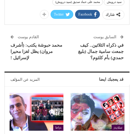
سيد درويش
محمد على حماد صديق (سيد درويش)
Twitter
Facebook
شارك
السابق بوست
القادم بوست
في ذكراه الثلاثين.. كيف
محمد حبوشة يكتب: (أشرف
جمعت سامية جمال (بليغ
مروان) يظل لغزا محيرا
حمدي) بأم كلثوم؟
لإسرائيل !
قد يعجبك ايضا
المزيد عن المؤلف
سلايدر
دراما