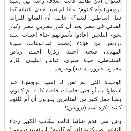
السؤال الآن طالما كانت العلاقة رائعة بين (سيد
درويش) وأم كلثوم: لماذا لم تعيد إحدى أغنياته كما
فعل أساطين النغم؟!، خاصة أن المتابع للتراث
الغنائي في مصر يجد أن كبار مطربي مصر وكبار
نجوم التلحين أعادوا بأصواتهم غناء أغنيات سيد
درويش من هؤلاء (محمد عبدالوهاب، منيرة
المهدية، فتحية أحمد، زكريا أحمد، رياض
السنباطي، حياة صبري، عباس البليدي، كارم
محمود، فيروز، شادية) وغيرهم.
الوحيدة التى لم تغن لـ (سيد درويش) عبر
اسطوانات أو حتى جلسات خاصة كانت أم كلثوم،
وهذا جعل كثير من المتآمرين يقولون أن أم كلثوم
كانت تكره سيد (درويش)!
وعن سر عدم غنائها قالت للكاتب الكبير رجاء
النقاش في كتابه (لغز أم كلثوم): إن (سيد درويش)