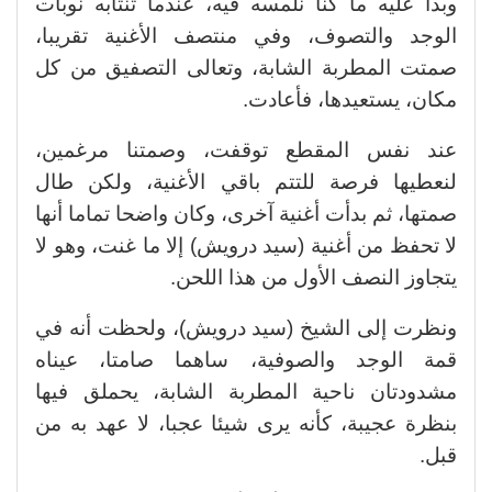
وبدا عليه ما كنا نلمسه فيه، عندما تنتابه نوبات
الوجد والتصوف، وفي منتصف الأغنية تقريبا،
صمتت المطربة الشابة، وتعالى التصفيق من كل
مكان، يستعيدها، فأعادت.
عند نفس المقطع توقفت، وصمتنا مرغمين،
لنعطيها فرصة للتتم باقي الأغنية، ولكن طال
صمتها، ثم بدأت أغنية آخرى، وكان واضحا تماما أنها
لا تحفظ من أغنية (سيد درويش) إلا ما غنت، وهو لا
يتجاوز النصف الأول من هذا اللحن.
ونظرت إلى الشيخ (سيد درويش)، ولحظت أنه في
قمة الوجد والصوفية، ساهما صامتا، عيناه
مشدودتان ناحية المطربة الشابة، يحملق فيها
بنظرة عجيبة، كأنه يرى شيئا عجبا، لا عهد به من
قبل.