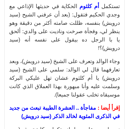
تستكمل
أم كلثوم
الحكاية في حديثها الإذاعي مع
وجدي الحكيم فتقول: (بعد أن عرفني الشيح (سيد
درويش) بنفسه، ظللت صامته أكثر من دقيقة وهو
ينظر لي، وفجأة صرخت وناديت على والدي: ألحق
يا با الرجل ده بيقول على نفسه أنه (سيد
درويش)؟!
وجاء الوالد وتعرف على الشيخ (سيد درويش)، وبعد
تعارفهما قال لي الوالد: سلمي على الشيخ (سيد
درويش) يا أم كلثوم عشان تهل عليكي البركة
وسلمت عليه وأنا مبهورة بهذا العملاق الذي كانت
موسيقاه تخلب عقولنا جميعا).
إقرأ أيضا :
مفاجأة .. العشرة الطيبة تبعث من جديد
في الذكرى المئوية لخالد الذكر (سيد درويش)