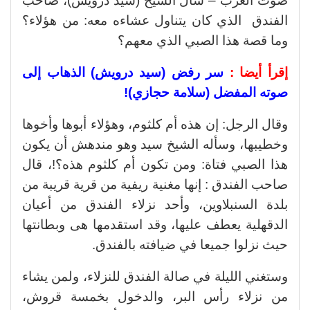
صوت العرب – سأل الشيخ (سيد درويش)، صاحب
الفندق الذي كان يتناول عشاءه معه: من هؤلاء؟
وما قصة هذا الصبي الذي معهم؟
إقرأ أيضا :
سر رفض (سيد درويش) الذهاب إلى
صوته المفضل (سلامة حجازي)!
وقال الرجل: إن هذه أم كلثوم، وهؤلاء أبوها وأخوها
وخطيبها، وسأله الشيخ سيد وهو مندهش أن يكون
هذا الصبي فتاة: ومن تكون أم كلثوم هذه؟!، قال
صاحب الفندق : إنها مغنية ريفية من قرية قريبة من
بلدة السنبلاوين، وأحد نزلاء الفندق من أعيان
الدقهلية يعطف عليها، وقد استقدمها هى وبطانتها
حيث نزلوا جميعا في ضيافته بالفندق.
وستغني الليلة في صالة الفندق للنزلاء، ولمن يشاء
من نزلاء رأس البر، والدخول بخمسة قروش،