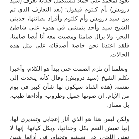
نعود لمحمد علي حماد لنستكمل حكاية تعرف (سيد
درويش) بأم كلثوم فيقول: (بعد التعارف الذي تم
بين سيد درويش وأم كلثوم وأفراد بطانتها، جذبني
الشيخ سيد وأحذ يتمشى في هدوء على شاطئ
البحر، ولا يزال صامتا ومضيت معه أنا أيضا صامتا،
فلقد اعتدنا نحن خاصة أصدقائه على مثل هذه
الحالات.
وتعلمنا أن نلزم الصمت حتى يبدأ هو الكلام، وأخيرا
تكلم الشيخ (سيد درويش) وقال كأنه يتحدث إلى
نفسه: (هذه الفتاة سيكون لها شأن كبير في يوم
من الأيام، إن صوتها جميل وطروب، وأداءها طيب،
بل ممتاز.
ولكن ليس هذا هو الذي أثار إعجابي وتقديري لها،
إنها تعيش النغم بكل وجدانها، وبكل كيانها، إنها لا
تغني اللحن، هى تعيشه وتحياه، في أدائها شيئ