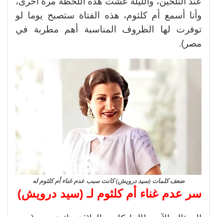
عند التلحين، والليلة عشت هذه اللحظة مرة أخرى،
وأنا أسمع أم كلثوم، هذه الفتاة ستصبح يوما لو
توفرت لها الظروف المناسبة أهم مطربة في
مصر).
ضعف كلمات (سيد درويش) كانت سبب عدم غناء أم كلثوم له
سر عدم غناء أم كلثوم لـ (سيد درويش)