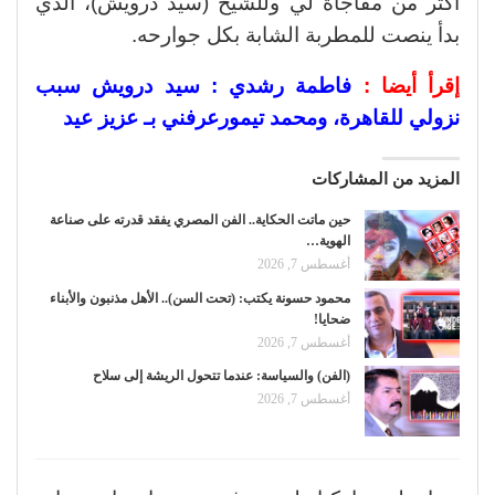
أكثر من مفاجأة لي وللشيخ (سيد درويش)، الذي
بدأ ينصت للمطربة الشابة بكل جوارحه.
إقرأ أيضا :
فاطمة رشدي : سيد درويش سبب
نزولي للقاهرة، ومحمد تيمورعرفني بـ عزيز عيد
المزيد من المشاركات
حين ماتت الحكاية.. الفن المصري يفقد قدرته على صناعة
الهوية…
أغسطس 7, 2026
محمود حسونة يكتب: (تحت السن).. الأهل مذنبون والأبناء
ضحايا!
أغسطس 7, 2026
(الفن) والسياسة: عندما تتحول الريشة إلى سلاح
أغسطس 7, 2026