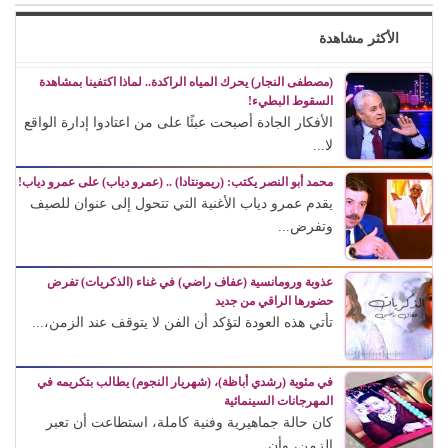
الأكثر مشاهدة
(مصطفى النجار) يحرك المياه الراكدة.. لماذا اكتفينا بمشاهدة
السقوط البطيء!
الأفكار الجادة أصبحت عبئًا على من اعتادوا إدارة الواقع
لا...
محمد أبو النصر يكتب: (ريمونتادا) .. (عمرو دياب) على عمرو دياب!
يقدم عمرو دياب الأغنية التي تتحول إلى عنوان للصيف
وتفرض...
عذوبة ورومانسية (عفاف راضي) في غناء (الذكريات) تفرض
حضورها الراقي من جديد
تأتي هذه العودة لتؤكد أن الفن لا يتوقف عند الزمن،...
في مئوية (رشدي أباظة)، (شهريار النجوم) يطالب بتكريمه في
المهرجانات السينمائية
كان حالة جماهيرية وفنية كاملة، استطاعت أن تعبر
الزمن، وأن...