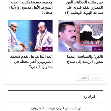
حين ماتت الحكاية.. الفن
محمود حسونة يكتب: (تحت
المصري يفقد قدرته على
السن).. الأهل مذنبون والأبناء
صناعة الهوية الوطنية (1)
ضحايا!
سلايدر
سلايدر
(الفن) والسياسة: عندما
(بعد الليل).. هل يقدم (محمد
تتحول الريشة إلى سلاح
الشرنوبي) أهم محطة في
مشواره الفني؟
السابق
التالي
اترك رد
لن يتم نشر عنوان بريدك الإلكتروني.