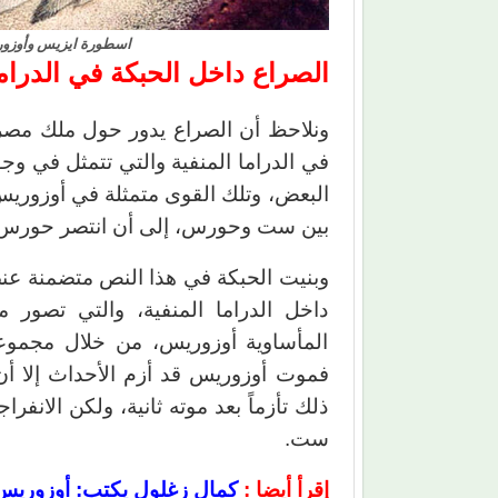
اسطورة ايزيس وأوزوري
الصراع داخل الحبكة في الدراما
ونلاحظ أن الصراع يدور حول ملك مصر،
في الدراما المنفية والتي تتمثل في وج
البعض، وتلك القوى متمثلة في أوزوري
بين ست وحورس، إلى أن انتصر حورس ف
وبنيت الحبكة في هذا النص متضمنة عنص
داخل الدراما المنفية، والتي تصور
المأساوية أوزوريس، من خلال مجموعة
فموت أوزوريس قد أزم الأحداث إلا أن ا
ذلك تأزماً بعد موته ثانية، ولكن الانف
ست.
إقرأ أيضا :
كمال زغلول يكتب: أوزوريس 