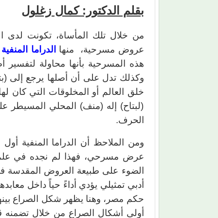
بقلم الدكتور: كمال زغلول
من خلال تلك المأساة، تكونت لدى ا
عروض مسرحية، منها
الدراما المنفية
–
هذه المسرحية بأنها محاولة لتفسير أ
وكذلك تدل على أن أصلها يرجع إلى (بت
خلق العالم أو المخلوقات التي كان ل
(لبتاح) إله (منف) المحلي المسيطر ع
الحرف.
ومن الملاحظ أن الدراما المنفية أول 
عرض مسرحي، فهذا لم نجده في علم الآ
الضوء على طبيعة العروض المقدسة 
أدبي تمثيلي يؤدي أداءً حياً داخل مع
حكم مصر، وهنا يظهر شكل الصراع بينه
أولى أشكال الصراع من خلال تضمنه