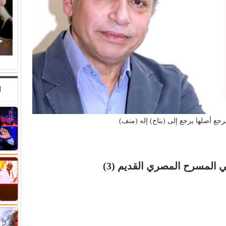
راق
حكاية ودوشة.. و(مصطفى حدوتة)!
ا
رجع أصلها يرجع إلى (بتاح) إله (منف)
ي المسرح المصري القديم (3)