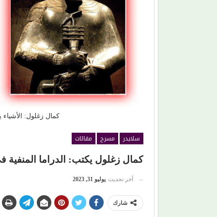
ة.. يختار (حب مستحيل)
أحمد الغريب يكتب: الإعلام الخاص يفضح اخت
(إسرائيل) للمؤسسات الدولية
كمال زغلول: الأشياء ي
سلايدر
مسرح
مقالات
كمال زغلول يكتب: الدراما المنفية ف
آخر تحديث
يوليو 31, 2023
شارك