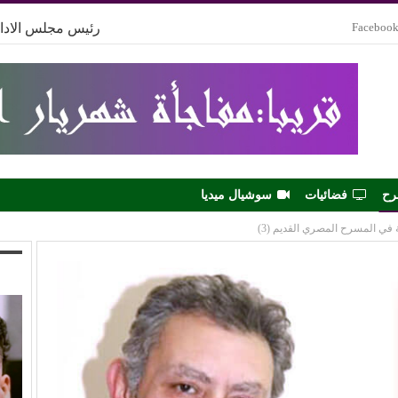
Faceboo
رئيس مجلس الادار
رح
فضائيات
سوشيال ميديا
 في المسرح المصري القديم (3)