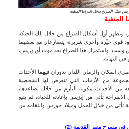
س تمثل الصراع داخل الدراما المنفية
 المنفية
 ويظهر أول أشكال الصراع من خلال تلك الحبكة
ود قوى خيِّرة وأخرى شريرة، يتصارعان مع بعضهما
س وست، واستمرار هذا الصراع بعد موت أوزوريس،
ي النهاية.
ري المكان والزمان اللذان تدوران فيهما الأحداث
 مجموعة من الأزمات التي تتعرض لها الشخصية
 من الأحداث مكونة التأزم من خلال تصاعدها،
لانفراجة تأتي من إيزيس بإعادته للحياة، ثم يتبع
راجة تأتي من خلال الحمل وميلاد حورس وانتقامه من
في مسرح مصر القديمة (2)