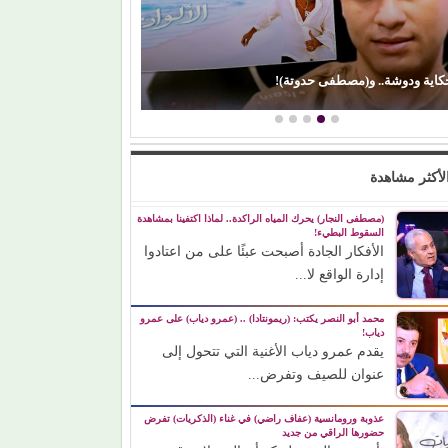
صراع صناع 
(إيمان ذو الفقار).. (كنت بحب صوت زعيقها)
حضورها بين
لأكثر مشاهدة
(مصطفى النجار) يحرك المياه الراكدة.. لماذا اكتفينا بمشاهدة
السقوط البطيء!
الأفكار الجادة أصبحت عبئًا على من اعتادوا
إدارة الواقع لا...
محمد أبو النصر يكتب: (ريمونتادا) .. (عمرو دياب) على عمرو
دياب!
يقدم عمرو دياب الأغنية التي تتحول إلى
عنوان للصيف وتفرض...
عذوبة ورومانسية (عفاف راضي) في غناء (الذكريات) تفرض
حضورها الراقي من جديد