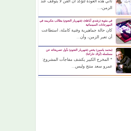
تأتي هذه العودة لتؤكد أن الفن لا يتوقف عند
الزمن،...
في مئوية (رشدي أباظة)، (شهريار النجوم) يطالب بتكريمه في
المهرجانات السينمائية
كان حالة جماهيرية وفنية كاملة، استطاعت
أن تعبر الزمن، وأن...
(محمد ياسين) يخص (شهريار النجوم) بأول تصريحاته عن
مسلسله (أولاد حاراتنا)
* المخرج الكبير يكشف مفاجآت المشروع:
عمرو سعد منتج وليس...