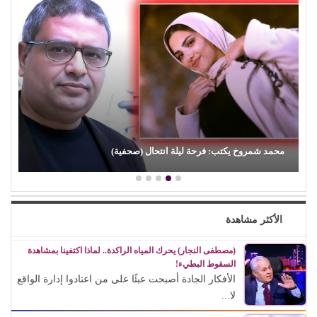
(حسين الجسمي) يجدد رهانه على ياسر بوعلي.. (اختصارًا، وما كفاك)
في صيف ساخن
الأكثر مشاهدة
(مصطفى النجار) يحرك المياه الراكدة.. لماذا اكتفينا بمشاهدة
السقوط البطيء!
الأفكار الجادة أصبحت عبئًا على من اعتادوا إدارة الواقع
لا...