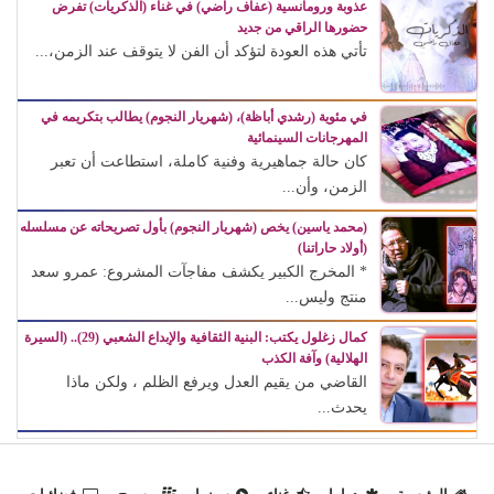
عذوبة ورومانسية (عفاف راضي) في غناء (الذكريات) تفرض
حضورها الراقي من جديد
تأتي هذه العودة لتؤكد أن الفن لا يتوقف عند الزمن،...
في مئوية (رشدي أباظة)، (شهريار النجوم) يطالب بتكريمه في
المهرجانات السينمائية
كان حالة جماهيرية وفنية كاملة، استطاعت أن تعبر
الزمن، وأن...
(محمد ياسين) يخص (شهريار النجوم) بأول تصريحاته عن مسلسله
(أولاد حاراتنا)
* المخرج الكبير يكشف مفاجآت المشروع: عمرو سعد
منتج وليس...
كمال زغلول يكتب: البنية الثقافية والإبداع الشعبي (29).. (السيرة
الهلالية) وآفة الكذب
القاضي من يقيم العدل ويرفع الظلم ، ولكن ماذا
يحدث...