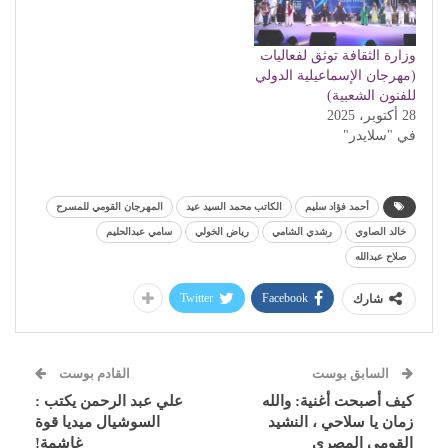
وزارة الثقافة توثق لفعاليات
(مهرجان الإسماعيلية الدولي
للفنون الشعبية)
28 أكتوبر، 2025
في "سلايدر"
أحمد فؤاد سليم
الكاتب محمد السيد عيد
المهرجان القومي للمسرح
خالد الصاوي
رشدي الشامي
رياض الخولي
سامي عبدالحليم
صلاح عبدالله
Twitter
Facebook
شارك
السابق بوست
القادم بوست
كيف أصبحت أغنية: والله
علي عبد الرحمن يكتب :
زمان يا سلاحي ، النشيد
السوشيال ميديا قوة
القومي المصري
غاشمة!