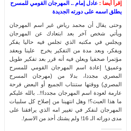
إقرأ أيضا :
عادل إمام .. المهرجان القومي للمسرح
يطلق اسمه على دورته الجديدة
وحتى يقال أن محمد رياض غير اسم المهرجان
ويأتي شخص آخر بعد ابتعادك عن المهرجان
ويجلس في مكتبه الذي تجلس فيه حاليا يفكر
ويفكر، وبعد مدة من التفكير يخرج علينا ويعقد
مؤتمرا صحفيا ويعلن فيه أنه قرر بعد تفكير طويل
وعميق! إعادة اسم المهرجان القومي للمسرح
المصري مجددا، بدلا من (مهرجان المسرح
المصري) ووقتها ستنتاب الجميع أو البعض فرحة
عارمة لعودة اسم المهرجان مجددا!!.. بالله عليكم
ما هذا العبث؟! وهل انتهينا من إصلاح كل سلبيات
المهرجان لنفكر في تغيير امه الذي يرافقنا على
مدى دوراته الـ 16! ولم يشتك أحد من الاسم!.