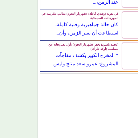
الزمن،...
في مئوية (رشدي أباظة)، (شهريار النجوم) يطالب بتكريمه في
المهرجانات السينمائية
كان حالة جماهيرية وفنية كاملة، استطاعت
أن تعبر الزمن، وأن...
(محمد ياسين) يخص (شهريار النجوم) بأول تصريحاته عن
مسلسله (أولاد حاراتنا)
* المخرج الكبير يكشف مفاجآت المشروع:
عمرو سعد منتج وليس...