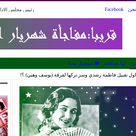
Facebook
رئيس مجلس الادار
رح
فضائيات
سوشيال ميديا
طمة رشدي وسر تركها لفرقة (يوسف وهبي) ؟!