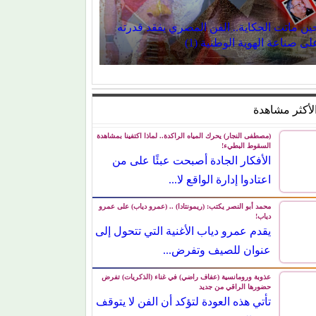
ين ماتت الحكاية.. الفن المصري يفقد قدرته على
اعة الهوية الوطنية (1)
لأكثر مشاهدة
(مصطفى النجار) يحرك المياه الراكدة.. لماذا اكتفينا بمشاهدة
السقوط البطيء!
الأفكار الجادة أصبحت عبئًا على من اعتادوا
إدارة الواقع لا...
محمد أبو النصر يكتب: (ريمونتادا) .. (عمرو دياب) على عمرو
دياب!
يقدم عمرو دياب الأغنية التي تتحول إلى
عنوان للصيف وتفرض...
عذوبة ورومانسية (عفاف راضي) في غناء (الذكريات) تفرض
حضورها الراقي من جديد
تأتي هذه العودة لتؤكد أن الفن لا يتوقف عند