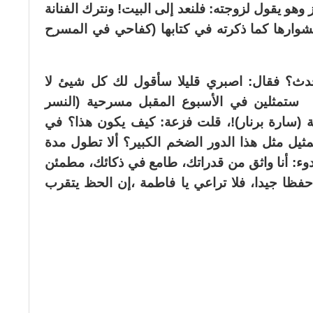
 وهو يقول لزوجته: فلنعد إلى البيت! ونترك الفنانة
وارها كما ذكرته في كتابها (كفاحي في المسرح
دث؟ فقال: اصبري قليلا سأقول لك كل شيئ لا
: ستمثلين في الأسبوع المقبل مسرحية (النسر
مية (سارة برنار)!، قلت فزعة: كيف يكون هذا؟ في
مثيل مثل هذا الدور الضخم الكبير؟ ألا تطول مدة
وء: أنا واثق من قدراتك، طامع في ذكائك، مطمئن
حفظا جيدا، فلا تراعي يا فاطمة ،إن الحظ يتقرب