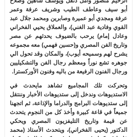
الرحيم منصور وأمل دنقل ويوسف شاهين وصلاح
أبو سيف وعاطف الطيب وشريف عرفة وعمر
عرفة ومجدي أبو عميرة وصابرين ومحمد جلال عبد
القوي وفادية عبد الغني)، والعملاق يحيي الفخراني
وعادل إمام) يرحب بالضيوف يحدثهم عن مصر
وتاريخ الفن المصري و(حسين فهمي) معه مجموعه
يشرح لهم وسميحه أيوب)، والمكان وقد تحول الي
جوهره تشع نوراً ومعظم رجال الفن والتشكيليين
ورجال الفنون الرفيعة من باليه وفنون الأوركسترا.
وتحركت تلك المجاميع تشاهد مايحدث في
الاستديوهات وندخل إلى ستديوهات الأخبار وننتقل
إلى ستديوهات البرامج والدراما والإذاعة، ثم اتجهنا
جميعاً في قاعة كبيرة وأخذ كل من النجوم يتحدث
عن قيمة وتاريخ التليفزيون المصري ويحكي
الدكتور (يحيى الفخراني)، ويتحدث الأستاذ (محمد