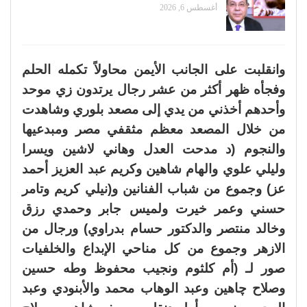
أغسطس 6, 2026
وانقلبت على الجانب الأيمن محاولاً تكمله الحلم
وفجأه ظهر أكثر من عشر رجال يرتدون زي موحد
وأحدهم أخذني من يدي إلى مصعد بلوري وشاهدت
من خلال المصعد معظم مثقفي مصر ومبدعيها
والنجوم (د مدحت العدل وهاني لاشين ويسرا
وليلي علوي والهام شاهين وكريم عبد العزيز أحمد
عز) وجموع من شباب الفنانين و(نيلي كريم وتامر
حسني وعمر خيرت ولميس جابر وحمدي رزق
وخالد منتصر والدكتور حسام بدراوي) ورجال من
الازهر وجموع من كل مناحي الإبداع والخلفيات
صور لـ (أم كلثوم ونجيب محفوظ وطه حسين
وصلاح چاهين وعبد الوهاب محمد والأبنودي وعبد