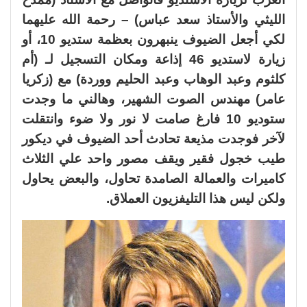
الليثي والأستاذ سعد عباس) – رحمة الله عليهما
لكي أجعل الضيوف ينبهرون بعظمة ستديو 10، أو
زيارة لاستديو 46 إذاعة ومكان التسجيل لـ (أم
كلثوم وعبد الوهاب وعبد الحليم ووردة) مع (زكريا
عامر) مهندس الصوت الشهير، وهالني ما وجدت
ستوديو 10 فارغ صامت لا نور ولا ضوء وانتقلت
لآخر فوجدت مذيعة تحادث أحد الضيوف في ديكور
طيب خجول فقير ويقف مصور واحد علي الثلاث
كاميرات والعمالة الصامدة تحاول، والبعض يحاول
ولكن ليس هذا التليفزيون العملاق.