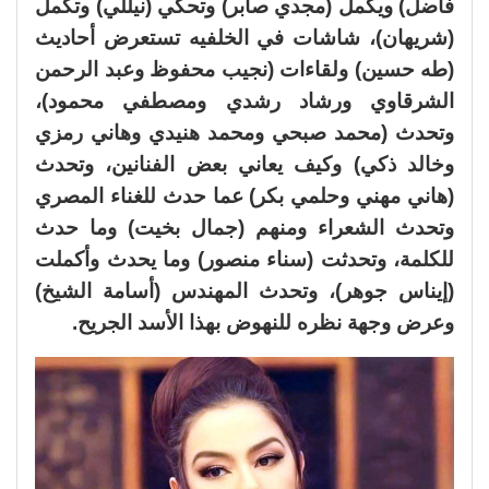
فاضل) ويكمل (مجدي صابر) وتحكي (نيللي) وتكمل
(شريهان)، شاشات في الخلفيه تستعرض أحاديث
(طه حسين) ولقاءات (نجيب محفوظ وعبد الرحمن
الشرقاوي ورشاد رشدي ومصطفي محمود)،
وتحدث (محمد صبحي ومحمد هنيدي وهاني رمزي
وخالد ذكي) وكيف يعاني بعض الفنانين، وتحدث
(هاني مهني وحلمي بكر) عما حدث للغناء المصري
وتحدث الشعراء ومنهم (جمال بخيت) وما حدث
للكلمة، وتحدثت (سناء منصور) وما يحدث وأكملت
(إيناس جوهر)، وتحدث المهندس (أسامة الشيخ)
وعرض وجهة نظره للنهوض بهذا الأسد الجريح.