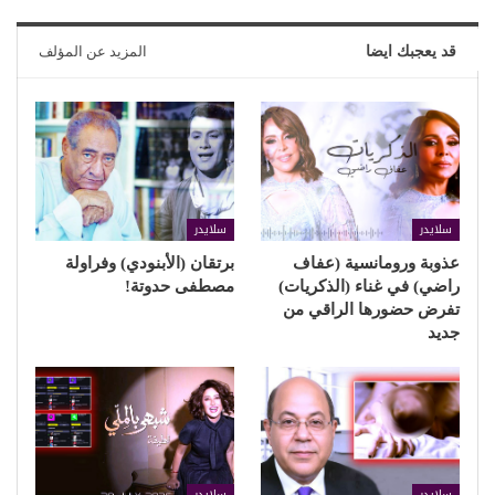
قد يعجبك ايضا
المزيد عن المؤلف
سلايدر
سلايدر
عذوبة ورومانسية (عفاف
برتقان (الأبنودي) وفراولة
راضي) في غناء (الذكريات)
مصطفى حدوتة!
تفرض حضورها الراقي من
جديد
سلايدر
سلايدر