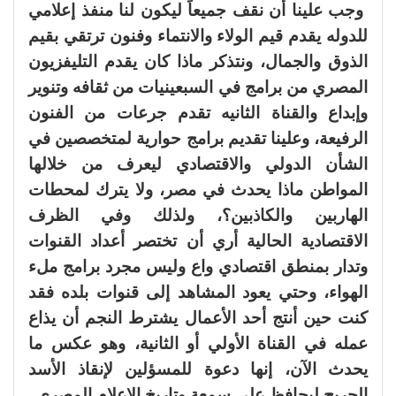
وجب علينا أن نقف جميعاً ليكون لنا منفذ إعلامي
للدوله يقدم قيم الولاء والانتماء وفنون ترتقي بقيم
الذوق والجمال، ونتذكر ماذا كان يقدم التليفزيون
المصري من برامج في السبعينيات من ثقافه وتنوير
وإبداع والقناة الثانيه تقدم جرعات من الفنون
الرفيعة، وعلينا تقديم برامج حوارية لمتخصصين في
الشأن الدولي والاقتصادي ليعرف من خلالها
المواطن ماذا يحدث في مصر، ولا يترك لمحطات
الهاربين والكاذبين؟، ولذلك وفي الظرف
الاقتصادية الحالية أري أن تختصر أعداد القنوات
وتدار بمنطق اقتصادي واع وليس مجرد برامج ملء
الهواء، وحتي يعود المشاهد إلى قنوات بلده فقد
كنت حين أنتج أحد الأعمال يشترط النجم أن يذاع
عمله في القناة الأولي أو الثانية، وهو عكس ما
يحدث الآن، إنها دعوة للمسؤلين لإنقاذ الأسد
الجريح ليحافظ على سمعة وتاريخ الإعلام المصري.