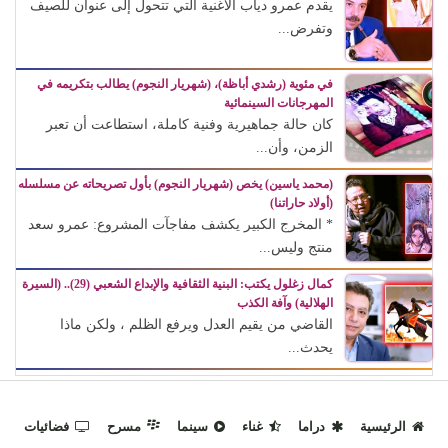
يقدم عمرو دياب الأغنية التي تتحول إلى عنوان للصيف
وتفرض...
في مئوية (رشدي أباظة)، (شهريار النجوم) يطالب بتكريمه في
المهرجانات السينمائية
كان حالة جماهيرية وفنية كاملة، استطاعت أن تعبر
الزمن، وأن...
(محمد ياسين) يخص (شهريار النجوم) بأول تصريحاته عن مسلسله
(أولاد حاراتنا)
* المخرج الكبير يكشف مفاجآت المشروع: عمرو سعد
منتج وليس...
كمال زغلول يكتب: البنية الثقافية والإبداع الشعبي (29).. (السيرة
الهلالية) وآفة الكذب
القاضي من يقيم العدل ويرفع الظلم ، ولكن ماذا
يحدث...
الرئيسية
دراما
غناء
سينما
مسرح
فضائيات