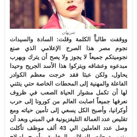
شريهان
ووقفت طالبآً الكلمة وقلت: السادة والسيدات
نجوم مصر هذا الصرح الإعلامي الذي صنع
نجوميتكم جميعاً لا يجوز ولا يصح أن يترك ويهرب
مبدعوه وعشاقه ويتركوا هذا الأسد الجريح وحيدا
يحاول، ولكن عبثا فقد خرجت معظم الكوادر
الفاعلة والمهنية إلى المحطات الخاصة حتي يتثني
لها أن تكمل مشوار الحياة الصعب في ظروف
نعرفها جميعاً اصابت العالم من كورونا إلى حرب
أوكرانيا، وأصبح الكل يسعي إلى تأمين حياته ومع
تقليص عدد العمالة التليفزيونية في المبني وبعد أن
وصل عدد العاملين الي 43 ألف موظف تأكلت
منهم درجات السلالم الرخامية وأصبح إصلاح