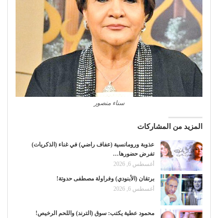
سناء منصور
المزيد من المشاركات
عذوبة ورومانسية (عفاف راضي) في غناء (الذكريات)
تفرض حضورها…
أغسطس 6, 2026
برتقان (الأبنودي) وفراولة مصطفى حدوتة!
أغسطس 6, 2026
محمود عطية يكتب: سوق (الترند) واللحم الرخيص!