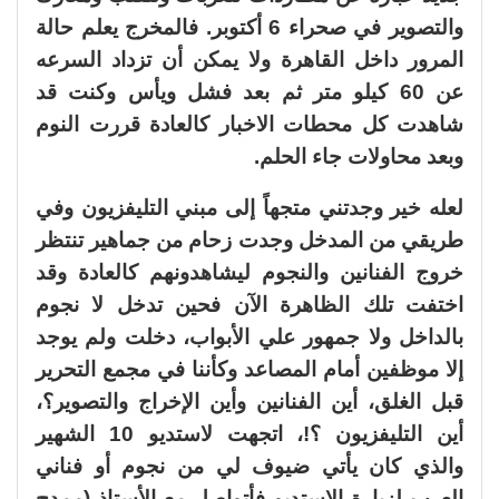
والتصوير في صحراء 6 أكتوبر. فالمخرج يعلم حالة
المرور داخل القاهرة ولا يمكن أن تزداد السرعه
عن 60 كيلو متر ثم بعد فشل ويأس وكنت قد
شاهدت كل محطات الاخبار كالعادة قررت النوم
وبعد محاولات جاء الحلم.
لعله خير وجدتني متجهاً إلى مبني التليفزيون وفي
طريقي من المدخل وجدت زحام من جماهير تنتظر
خروج الفنانين والنجوم ليشاهدونهم كالعادة وقد
اختفت تلك الظاهرة الآن فحين تدخل لا نجوم
بالداخل ولا جمهور علي الأبواب، دخلت ولم يوجد
إلا موظفين أمام المصاعد وكأننا في مجمع التحرير
قبل الغلق، أين الفنانين وأين الإخراج والتصوير؟،
أين التليفزيون ؟!، اتجهت لاستديو 10 الشهير
والذي كان يأتي ضيوف لي من نجوم أو فناني
العرب لزيارة الاستديو فأتواصل مع الأستاذ (ممدح