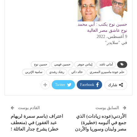
حسين نوح يكتب : أبي محمد
نوح عاشق مصر الغالية
9 أغسطس، 2022
في "سلايدر"
أماني ناشد
إيناس جوهر
حسين فهمي
حسين نوح
حلم عودة ماسبيرو المصري
خالد ذكي
رشاد رشدي
سامية الإتربي
Twitter
Facebook
شارك
السابق بوست
القادم بوست
الأردني(عوده زيادات) الذي
اعتراف (باسم سمرة لريهام
جمع في ألبومه (خطيرة)
عبد الغفور) في (منعطف
مصر ولبنان وسوريا والأردن
خطر) يشرخ جدار العائلة !