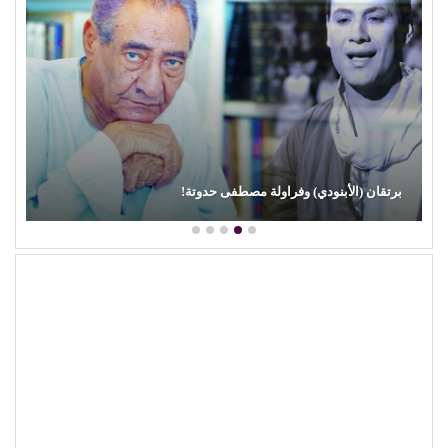
محمود عطية يكتب: سوق (الترند) واللحم الرخيص!