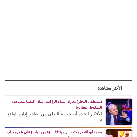
الأكثر مشاهدة
(مصطفى النجار) يحرك المياه الراكدة.. لماذا اكتفينا بمشاهدة
السقوط البطيء!
الأفكار الجادة أصبحت عبئًا على من اعتادوا إدارة الواقع
لا...
محمد أبو النصر يكتب: (ريمونتادا) .. (عمرو دياب) على عمرو دياب!