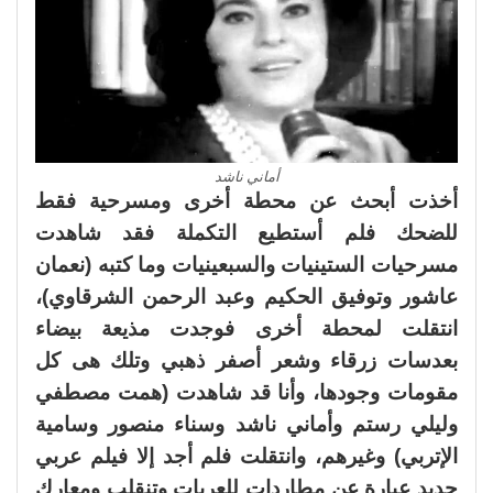
أماني ناشد
أخذت أبحث عن محطة أخرى ومسرحية فقط
للضحك فلم أستطيع التكملة فقد شاهدت
مسرحيات الستينيات والسبعينيات وما كتبه (نعمان
عاشور وتوفيق الحكيم وعبد الرحمن الشرقاوي)،
انتقلت لمحطة أخرى فوجدت مذيعة بيضاء
بعدسات زرقاء وشعر أصفر ذهبي وتلك هى كل
مقومات وجودها، وأنا قد شاهدت (همت مصطفي
وليلي رستم وأماني ناشد وسناء منصور وسامية
الإتربي) وغيرهم، وانتقلت فلم أجد إلا فيلم عربي
جديد عبارة عن مطاردات للعربات وتنقلب ومعارك