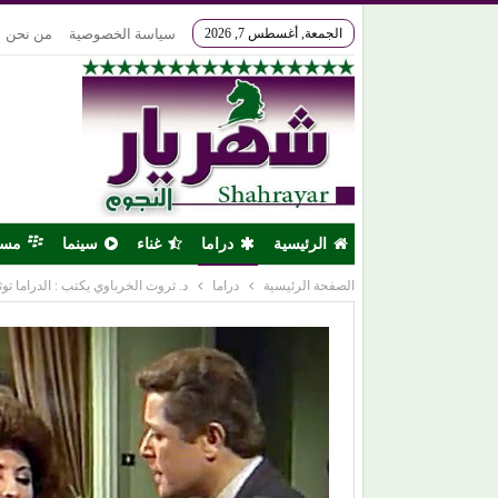
الجمعة, أغسطس 7, 2026
سياسة الخصوصية
من نحن
الرئيسية
دراما
غناء
سينما
مس
الصفحة الرئيسية
دراما
د. ثروت الخرباوي يكتب : الدراما توث