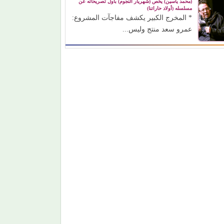
(محمد ياسين) يخص (شهريار النجوم) بأول تصريحاته عن
مسلسله (أولاد حاراتنا)
* المخرج الكبير يكشف مفاجآت المشروع:
عمرو سعد منتج وليس...