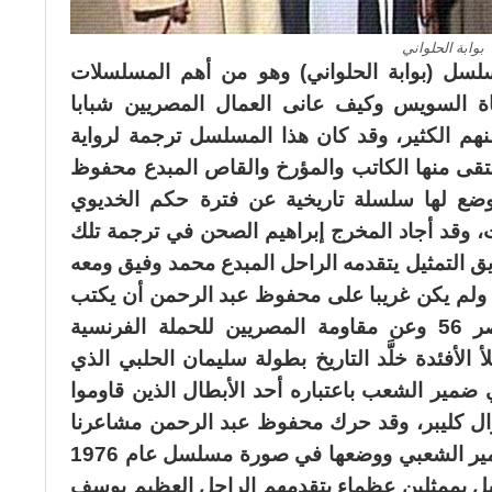
بوابة الحلواني
 مسلسل (بوابة الحلواني) وهو من أهم المسلسلات
ناة السويس وكيف عانى العمال المصريين شبابا
نهم الكثير، وقد كان هذا المسلسل ترجمة لرواية
ى منها الكاتب والمؤرخ والقاص المبدع محفوظ
وضع لها سلسلة تاريخية عن فترة حكم الخديوي
، وقد أجاد المخرج إبراهيم الصحن في ترجمة تلك
ق التمثيل يتقدمه الراحل المبدع محمد وفيق ومعه
ولم يكن غريبا على محفوظ عبد الرحمن أن يكتب
تلك القصة، فقد كتب قصة فيلم ناصر 56 وعن مقاومة المصريين للحملة الفرنسية
الأفئدة خلَّد التاريخ بطولة سليمان الحلبي الذي
ضمير الشعب باعتباره أحد الأبطال الذين قاوموا
رال كليبر، وقد حرك محفوظ عبد الرحمن مشاعرنا
الوطنية عندما أخذ هذه القصة من الضمير الشعبي ووضعها في صورة مسلسل عام 1976
ل بممثلين عظماء يتقدمهم الراحل العظيم يوسف