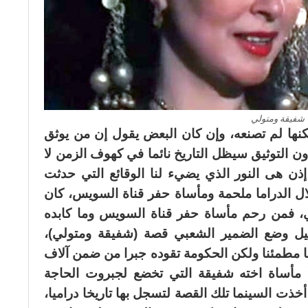
شفيقة ومتولي
ولكنها لم تصنعه، وإن كان البعض يقول إن من يوثق
ون التوثيق سيظل التاريخ نائما في كهوف الزمن لا
 إذن هى النور الذي يضيء لنا الوقائع التي حدثت
لال الدراما ملحمة ومأساة حفر قناة السويس، كان
مي، فمن رحم مأساة حفر قناة السويس وما كابده
كيل وضع الضمير الشعبي قصة (شفيقة ومتولي)،
ا مطمئنا ولكن الحكومة تقوده جبرا من ضمن آلاف
 مأساة اخته شفيقة التي تخضع لجبروت الحاجة
خذت السينما تلك القصة لتسجل بها تاريخا دراميا،