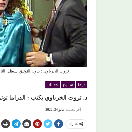
إلى القلوب.. (بلقيس) تغني للأمهات في (زهر
عذوبة ورومانسية (عفاف راض
تفرض حضورها الراقي من ج
ثروت الخرباوي : بدون التوثيق سيظل التار
دراما
سلايدر
مقالات
د. ثروت الخرباوي يكتب : الدراما توثق 
آخر تحديث
مايو 24, 2022
شارك