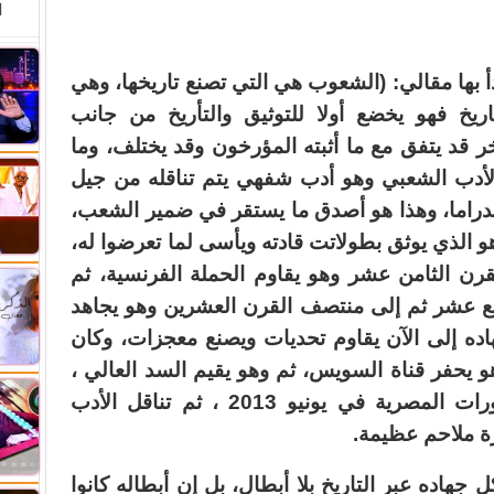
ا
أ بها مقالي: (الشعوب هي التي تصنع تاريخها، وهي
تاريخ فهو يخضع أولا للتوثيق والتأريخ من جانب
 قد يتفق مع ما أثبته المؤرخون وقد يختلف، وما
لأدب الشعبي وهو أدب شفهي يتم تناقله من جيل
الدراما، وهذا هو أصدق ما يستقر في ضمير الشعب،
 الذي يوثق بطولاتت قادته ويأسى لما تعرضوا له،
قرن الثامن عشر وهو يقاوم الحملة الفرنسية، ثم
اسع عشر ثم إلى منتصف القرن العشرين وهو يجاهد
اده إلى الآن يقاوم تحديات ويصنع معجزات، وكان
و يحفر قناة السويس، ثم وهو يقيم السد العالي ،
ثم وهو ينتفض ثائرا ليصنع أعظم الثورات المصرية في يونيو 2013 ، ثم تناقل الأدب
ة ملاحم عظيمة.
هاده عبر التاريخ بلا أبطال، بل إن أبطاله كانوا