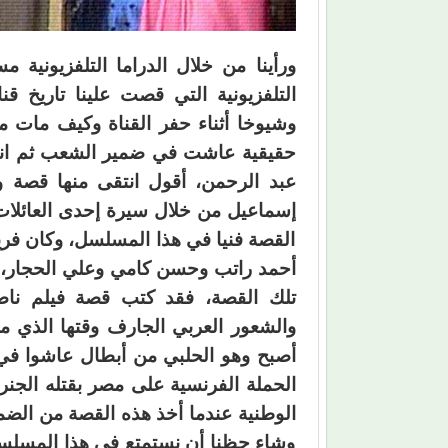
ورأينا من خلال الدراما التلفزيونية
التلفزيونية التي قصت علينا تاريخ ق
وشيوخا أثناء حفر القناة وكيف مات م
حقيقية عاشت في ضمير الشعب ثم انتق
عبد الرحمن، أقول انتقى منها قصة 
إسماعيل من خلال سيرة إحدى العائلات
القصة فنيا في هذا المسلسل، وكان فري
أحمد راتب وحسن كامي وعلي الحجار، 
والشعور العربي الجارف وقتها الذي ملأ 
أصبح وهو الحلبي من أبطال عاشوا في 
الحملة الفرنسية على مصر بقتله الجن
وشاء حظنا أن نستمتع في هذا المسلس