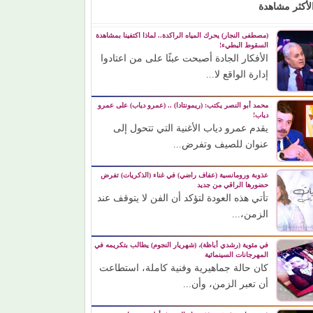
لأكثر مشاهدة
(مصطفى النجار) يحرك المياه الراكدة.. لماذا اكتفينا بمشاهدة
السقوط البطيء!
الأفكار الجادة أصبحت عبئًا على من اعتادوا
إدارة الواقع لا...
محمد أبو النصر يكتب: (ريمونتادا) .. (عمرو دياب) على عمرو
دياب!
يقدم عمرو دياب الأغنية التي تتحول إلى
عنوان للصيف وتفرض...
عذوبة ورومانسية (عفاف راضي) في غناء (الذكريات) تفرض
حضورها الراقي من جديد
تأتي هذه العودة لتؤكد أن الفن لا يتوقف عند
الزمن،...
في مئوية (رشدي أباظة)، (شهريار النجوم) يطالب بتكريمه في
المهرجانات السينمائية
كان حالة جماهيرية وفنية كاملة، استطاعت
أن تعبر الزمن، وأن...