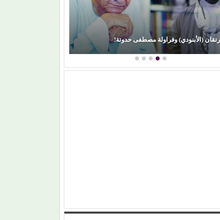
محمود عطية يكتب: سوق (الترند) واللحم الرخيص!