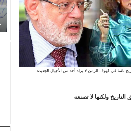
ي) في غناء (الذكريات)
ديد
برتقان (الأبنودي) وفراولة مصطفى حدوتة!
يخ نائما في كهوف الزمن لا يراه أحد من الأجيال الجديدة
التاريخ ولكنها لا تصنعه