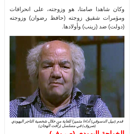
وكان شاهدا صامتا، هو وزوجته، على انحرافات
ومؤمرات شقيق زوجته (حافظ رضوان) وزوجته
(دولت) ضد (زينب) وأولادها.
قدم (نبيل الدسوقي) أداءا متميزا للغاية من خلال شخصية التاجر اليهودي
(صروف) في مسلسل (رأفت الهجان)
الخواجة اليهودي (صروف)