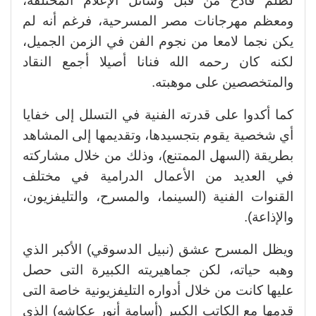
لظلم فادح من قبل وسائل الإعلام المختلفة،
ومعظم مهرجانات مصر المسرحية، فرغم أنه لم
يكن نجما لامعا من نجوم الفن في الزمن الجميل،
لكنه كان رحمه الله فنانا أصيلا أجمع النقاد
والمتخصصين على موهبته.
كما أكدوا على قدرته الفنية في التسلل إلى خفايا
أي شخصية يقوم بتجسيدها، وتقديمها إلى المشاهد
بطريقة (السهل الممتنع)، وذلك من خلال مشاركته
في العديد من الأعمال الدرامية في مختلف
القنوات الفنية (السينما، والمسرح، والتليفزيون،
والإذاعة).
ويظل المسرح عشق (نبيل الدسوقي) الأكبر الذي
وهبه حياته، لكن جماهيريته الكبيرة التى حصل
عليها كانت من خلال أدواره التليفزيونية خاصة التى
قدمها مع الكاتب الكبير (أسامة أنور عكاشه) الذي