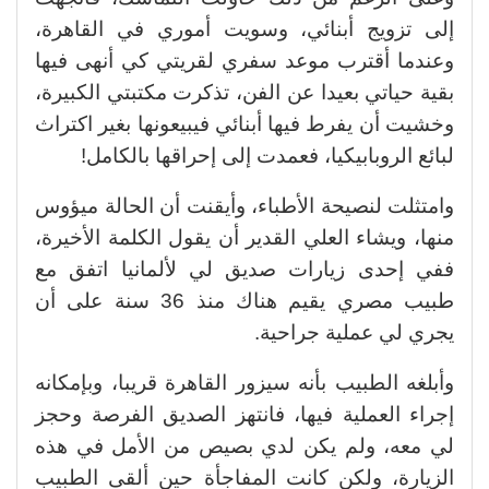
إلى تزويج أبنائي، وسويت أموري في القاهرة،
وعندما أقترب موعد سفري لقريتي كي أنهى فيها
بقية حياتي بعيدا عن الفن، تذكرت مكتبتي الكبيرة،
وخشيت أن يفرط فيها أبنائي فيبيعونها بغير اكتراث
لبائع الروبابيكيا، فعمدت إلى إحراقها بالكامل!
وامتثلت لنصيحة الأطباء، وأيقنت أن الحالة ميؤوس
منها، ويشاء العلي القدير أن يقول الكلمة الأخيرة،
ففي إحدى زيارات صديق لي لألمانيا اتفق مع
طبيب مصري يقيم هناك منذ 36 سنة على أن
يجري لي عملية جراحية.
وأبلغه الطبيب بأنه سيزور القاهرة قريبا، وبإمكانه
إجراء العملية فيها، فانتهز الصديق الفرصة وحجز
لي معه، ولم يكن لدي بصيص من الأمل في هذه
الزيارة، ولكن كانت المفاجأة حين ألقى الطبيب