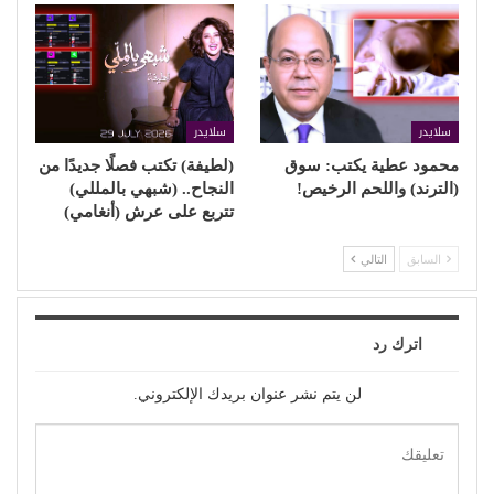
سلايدر
سلايدر
محمود عطية يكتب: سوق
(لطيفة) تكتب فصلًا جديدًا من
(الترند) واللحم الرخيص!
النجاح.. (شبهي بالمللي)
تتربع على عرش (أنغامي)
السابق
التالي
اترك رد
لن يتم نشر عنوان بريدك الإلكتروني.