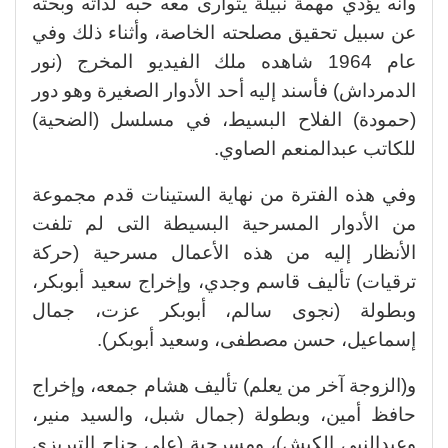
وأنه يؤدي مهمة نبيلة يتوارى معه حبه لذاته وبحثه
عن سبيل تحقيق مصلحته الخاصة، وأثناء ذلك وفي
عام 1964 شاهده ملك الفيديو المخرج (نور
الدمرداش) فأسند إليه أحد الأدوار الصغيرة وهو دور
(حمودة) الفلاح البسيط، في مسلسل (الضحية)
للكاتب عبدالمنعم الصاوي.
وفي هذه الفترة من نهاية الستينات قدم مجموعة
من الأدوار المسرحية البسيطة التى لم تلفت
الأنظار إليه من هذه الأعمال مسرحية (حركة
ترقيات) تأليف قاسم وجدي، وإخراج سعيد أبوبكر،
وبطولة (نجوى سالم، أبوبكر عزت، جمال
إسماعيل، حسن مصطفى، وسعيد أبوبكر).
و(الزوجة آخر من يعلم) تأليف هشام جمعه، وإخراج
حافظ أمين، وبطولة (جمال شبل، والسيد منير،
وعبدالنبي الكبش)، ومسرحية (علي جناح التبريزي