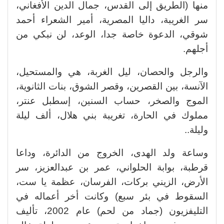
منها (الطريق إلى القدس، جمال الدين الأفغاني،
سر الغريبة، داليا المصرية، أمير الشعراء أحمد
شوقي، الدعوة خاصة جدا، الوعد، لن نبكي من
أجلهم.
والرجل والحصان، ليل الغربة، هي والمستحيل،
الآنسة، بين القصرين، وقصر الشوق، بنات الثانوية،
الموج والصخر، حساب السنين، إسطبل عنتر،
مملوك في الحارة، تغريبة بني هلال، ألف ليلة
وليلة..
وساعة ولد الهدى، الخروج من الدائرة، وداعا
قرطبة، بوابة الحلواني، عمر بن عبدالعزيز، سر
الأرض، الزيني بركات، الفرسان، عظمة يا ست،
السقوط في بئر سبع) وكانت أخر أعماله في
التليفزيون (جماد من لحم) عام 2002، تأليف