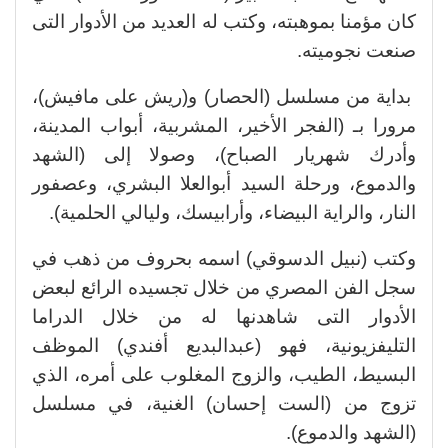
كان مؤمنا بموهبته، وكتب له العديد من الأدوار التى
صنعت نجوميته.
بداية من مسلسل (الحصار) و(ريش على مافيش)،
مرورا بـ (الفجر الأخير، المشربية، أبواب المدينة،
وأدرك شهريار الصباح)، وصولا إلى (الشهد
والدموع، ورحلة السيد أبوالعلا البشري، وعصفور
النار، والراية البيضاء، وأرابيسك، وليالي الحلمية).
وكتب (نبيل الدسوقي) اسمه بحروف من ذهب في
سجل الفن المصري من خلال تجسيده الرائع لبعض
الأدوار التى شاهدنها له من خلال الدراما
التليفزيونية، فهو (عبدالبديع أفندي) الموظف
البسيط، الطيب، والزوج المغلوب على أمره، الذي
تزوج من (الست إحسان) الغنية، في مسلسل
(الشهد والدموع).