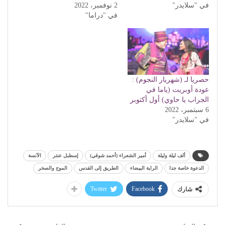
في "سلايدر"
2 نوفمبر، 2022
في "دراما"
حصريا لـ (شهريار النجوم) :
عودة أوبريت (ياما في
الجراب يا حاوي) أول أكتوبر
6 سبتمبر، 2022
في "سلايدر"
ألف ليلة وليلة
أمير الشعراء (أحمد شوقي)
إسطبل عنتر
الآنسة
الدعوة خاصة جدا
الراية البيضاء
الطريق إلى القدس
الموج والصخر
Twitter
Facebook
شارك