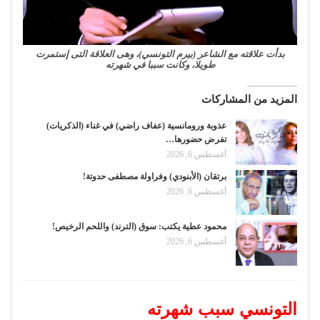
بدأت علاقته مع الشاعر (بيرم التونسي)، وهى العلاقة التى إستمرت
طويلا، وكانت سببا في شهرته
المزيد من المشاركات
عذوبة ورومانسية (عفاف راضي) في غناء (الذكريات)
تفرض حضورها…
أغسطس 6, 2026
برتقان (الأبنودي) وفراولة مصطفى حدوتة!
أغسطس 6, 2026
محمود عطية يكتب: سوق (الترند) واللحم الرخيص!
أغسطس 6, 2026
التونسي سبب شهرته