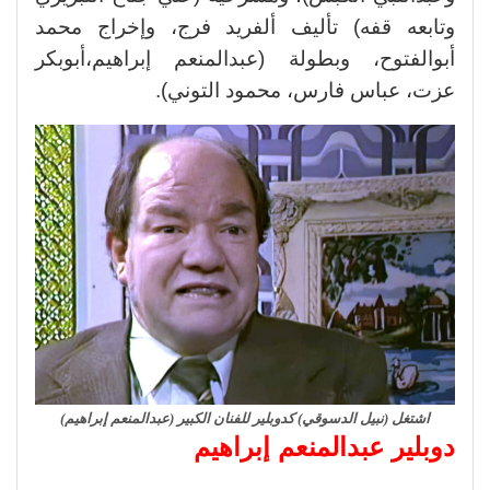
وتابعه قفه) تأليف ألفريد فرج، وإخراج محمد
أبوالفتوح، وبطولة (عبدالمنعم إبراهيم،أبوبكر
عزت، عباس فارس، محمود التوني).
اشتغل (نبيل الدسوقي) كدوبلير للفنان الكبير (عبدالمنعم إبراهيم)
دوبلير عبدالمنعم إبراهيم