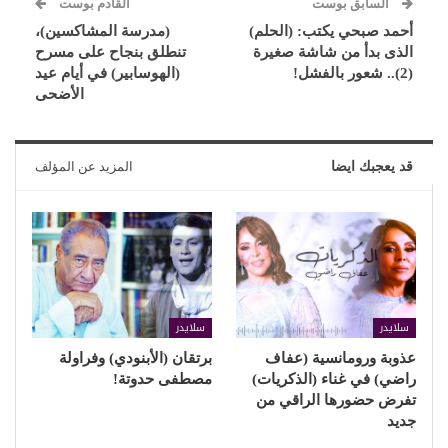
السابق بوست
القادم بوست
أحمد صبحي يكتب: (الحلم)
(مدرسة المشاكسين)،
الذى بدأ من شاشة صغيرة
تنطلق بنجاح على مسرح
(2).. شعور بالفشل!
(الهوسابير) في أيام عيد
الأضحى
قد يعجبك ايضا
المزيد عن المؤلف
سلايدر
سلايدر
عذوبة ورومانسية (عفاف
برتقان (الأبنودي) وفراولة
راضي) في غناء (الذكريات)
مصطفى حدوتة!
تفرض حضورها الراقي من
جديد