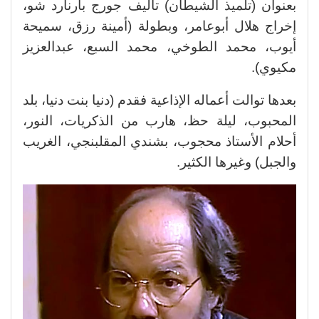
بعنوان (تلميذ الشيطان) تأليف جورج بارنارد شو،
إخراج هلال أبوعامر، وبطولة (أمينة رزق، سميحة
أيوب، محمد الطوخي، محمد السبع، عبدالعزيز
مكيوي).
بعدها توالت أعماله الإذاعية فقدم (دنيا بنت دنيا، بلد
المحبوب، ليلة حظ، هارب من الذكريات، النور،
أحلام الأستاذ محجوب، بشندي المقلبنجي، الغريب
والجبل) وغيرها الكثير.