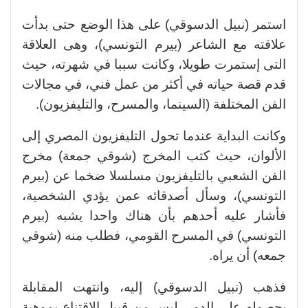
استمر (نبيل الدسوقي) على هذا الوضع حتى بدأت
علاقته مع الشاعر (بيرم التونسي)، وهى العلاقة
التى إستمرت طويلا، وكانت سببا في شهرته، حيث
قدم قصة حياته في أكثر من عمل فني، في مجالات
الفن المختلفة (السينما، والمسرح، والتليفزيون).
وكانت البداية عندما تحول التليفزيون المصري إلى
الألوان، حيث كتب المخرج (شوقي جمعة) مخرج
الفن الشعبي بالتليفزيون مسلسلا ضخما عن (بيرم
التونسي)، وسأل أصدقائه عمن يؤدي الشخصية،
فأشار عليه أحدهم بأن هناك واحدا يشبه (بيرم
التونسي) في المسرح القومي، فطلب منه (شوقي
جمعه) أن يراه.
فذهب (نبيل الدسوقي) إليه، وانتهت المقابلة
بحصوله على الدور، ليس من قبيل الإقتناع بموهبة