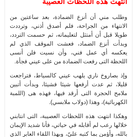
انتهت هذه اللحظات العصيبة
وطلب مني أن أنزع الضمادة، بعد ساعتين من
الانتهاء من الجراحة، فلم أصدق أذني، وترددت
طويلا قبل أن أمتثل لتعليماته، ثم حسمت التردد،
وبدأت أنزع الضماد، فعشت الموقف الذي لم
يعكسه أي عمل فني، وأن نسيت فلن أنسى
اللحظة التى رفعت الضمادة من على عيني فجأة.
وإذ بصاروخ ناري يلهب عيني كالسياط، فتراجعت
قليلا، ثم عدت أرفعها شيئا فشيئا، وبدأت أتبين
ملامح الحجرة التى أرقد فيها، فهذه هى (اللمبة
الكهربائية)، وهذا (دولاب ملابسي).
وهكذا انتهت هذه اللحظات العصيبة، التى انتابني
خلالها رعب لم أقابله في حياتي، فأنا شديد الإيمان
بالله، وأؤمن بما كتبه علىّ، وبهذا اللقاء العابر الذي