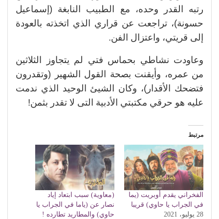
رتبه القدر وحده، مع الطبيب النابغة (إسماعيل
حسونة)، تراجعت عن قراري الذي اتخذته بالعودة
إلى قريتي، واعتزال الفن.
وعاودت نشاطي بحماس فتي لم يتجاوز الثلاثين
من عمره، وأيقنت بصحة القول الشهير (وتقدرون
فتضحك الأقدار)، وكان الشيئ الوحيد الذي ندمت
عليه هو حرقي مكتبتي الأدبية التى لا تقدر بثمن!
مرتبط
الفخراني يقدم أوبريت (يما
(معاوية) سبب ابتعاد إياد
في الجراب يا حاوي) قريبا
نصار عن (ياما في الجراب يا
28 يوليو، 2021
حاوي) والمطاريد تطارده !