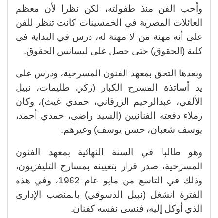
وأحب الفن منذ طفولته، لكن نظرا لأن معظم
العائلات المصرية في الخمسينات كانت تنظر للفن
على أنه مهنة من لا مهنة له، درس في البداية في
كلية (الحقوق) حتى حصل على ليسانس الحقوق.
وبعدها التحق بمعهد الفنون المسرحية، ودرس على
يد أساتذة المسرح الكبار (زكي طليمات، نبيل
الألفي، عبدالرحيم الزرقاني، حمدي غيث)، وكان
زملاء دفعته الفنانيين (السيد راضي، حمدي أحمد،
يوسف شعبان، حسن يوسف) وغيرهم.
وهو طالبا في السنة النهائية بمعهد الفنون
المسرحية، صدر قرار بتعيينه بمسارح التليفزيون،
وذلك في التاسع من مايو عام 1962، وفي هذه
الفترة انشغل (نبيل الدسوقي) بالمنصب الإداري
الذي أوكل إليه، فنسى نفسه كفنان.