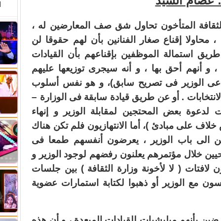
: عصام السيد
ا
الثقافة المتأخون تحاول شق صف المعارضين له ،
 محاولا إقناع صغار الفنانين بأن لهم حقوقا لن
 طريق استمالة الموظفين بإقناعهم بأن القيادات
 و أنهم أحق بها ، و أنه سيجرى توزيعها عليهم
كل 3 شهور كما ادعى الوزير فى تصريح سابق)، و هو نفس أسلوب
انتخابات . أو عن طريق قيادة سابقة فى الوزارة –
 لدعوة بعض المحتجين لمقابلة الوزير و إنهاء
لاف على مبادئ )، أما الانتهازيون فلم تكن هناك
ين الى باب الوزير ، يعرضون أنفسهم طمعا فى
حيين خلال مؤتمرهم يعلنون رفضهم لوجود الوزير و
 لافتات ( لا لأخونة وزارة الثقافة ) بين جلسات
سون مع الوزير أو ذهبوا لكتابة استمارات عضوية
رضين بأنهم ميليشيات للقيادات المبعدة ، و أن هذه