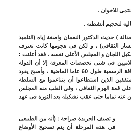
نتمى للاخوان .
ية لتحجيم أنشطته .
الة ) حديث الدكتور النعمان واصفة إياه (التلميذ
يسار الثقافى) ، و لكن فى هجومها كانت تعترف
كيل اللجان و المجلس الأعلى نفسه ، فقد أعلنت :
سلاميين فى شتى تخصصات المعرفة إلا أن الدولة
عملت على إقصائهم عن مؤسسة الثقافة الرسمية طول 60 عاما الماضية ، وأصبح يقود
ثقفين الذين استطاعوا أن يتناغموا مع السلطة
على قمة الهرم الثقافى ، وفى القلب منه المجلس
يين عنه تماما حتى عقب تشكيله بعد الثورة فى عهد
و تضيف الجريدة صراحة : (أنه من الطبيعى
فى هذه المرحلة أن يتم تصحيح الأوضاع