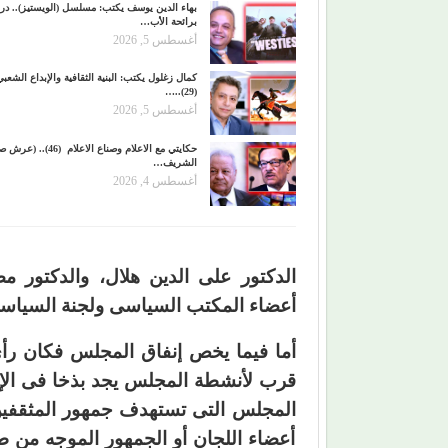
بهاء الدين يوسف يكتب: مسلسل (الويستيز).. درا
برائحة الأب…
أغسطس 5, 2026
كمال زغلول يكتب: البنية الثقافية والإبداع الشعب
(29)..…
أغسطس 5, 2026
حكايتي مع الاعلام وصناع الاعلام (6
الشريف…
أغسطس 4, 2026
الدكتور على الدين هلال، والدكتور م
أعضاء المكتب السياسى ولجنة السياسا
أما فيما يخص إنفاق المجلس فكان رأى 
قرب لأنشطة المجلس يجد بذخا فى الإن
المجلس التى تستهدف جمهور المثقفين
أعضاء اللجان أو الجمهور الموجه من ط