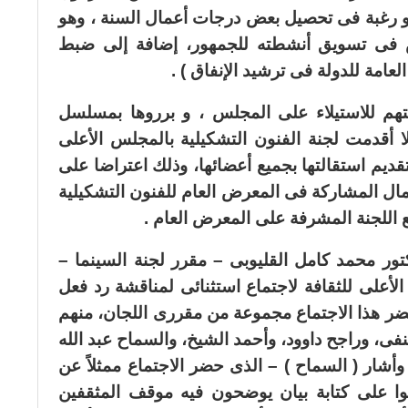
أو رغبة فى تحصيل بعض درجات أعمال السنة ، وهو
فى تسويق أنشطته للجمهور، إضافة إلى ضبط
لعامة للدولة فى ترشيد الإنفاق ) .
هم للاستيلاء على المجلس ، و برروها بمسلسل
ا أقدمت لجنة الفنون التشكيلية بالمجلس الأعلى
تقديم استقالتها بجميع أعضائها، وذلك اعتراضا على
عمال المشاركة فى المعرض العام للفنون التشكيلية
ع اللجنة المشرفة على المعرض العام .
ور محمد كامل القليوبى – مقرر لجنة السينما –
لأعلى للثقافة لاجتماع استثنائى لمناقشة رد فعل
حضر هذا الاجتماع مجموعة من مقررى اللجان، منهم
ى، وراجح داوود، وأحمد الشيخ، والسماح عبد الله
 وأشار ( السماح ) – الذى حضر الاجتماع ممثلاً عن
وا على كتابة بيان يوضحون فيه موقف المثقفين