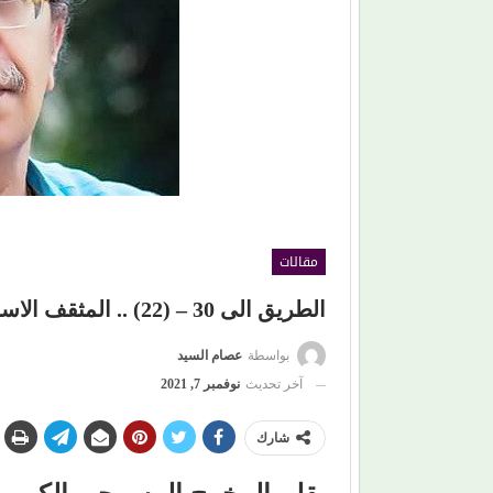
بعد أن أشعل مسارح 4 دول.. (أبو الليف) يعود إلى
القاهرة بأغانٍ جديدة وخطة مختلفة
مقالات
الطريق الى 30 – (22) .. المثقف الاسلامى
بواسطة
عصام السيد
آخر تحديث
نوفمبر 7, 2021
شارك