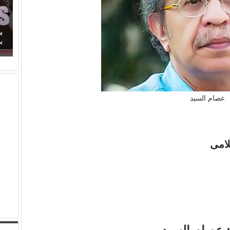
(مصطفى النجار) يحرك المياه الراكدة.. لماذا اكتفينا
ب
بمشاهدة السقوط البطيء!
ب
عصام السيد