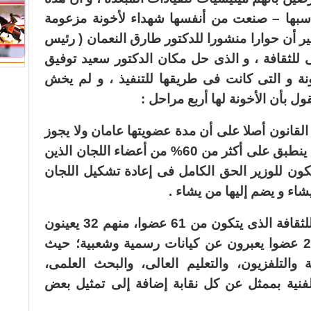
اسبها – صنعت من أنفسها شهداء لأخونة مزعومة
غير أن حوارا منشورا للدكتور طارق النعمان ( رئيس
 للثقافة ، و الذى حل مكان الدكتور سعيد توفيق
ة و التى كانت فى طريقها للتنفيذ ، و لم يخش
 بأن الأخونة لها أربع مراحل :
القانون أصلا على أن مدة عضويتها عامان ولا يجوز
شغل عضويتها لأكثر من دورتين، وهو ما ينطبق على أكثر من 60% من أعضاء اللجان الذين
فى 25 لجنة وبهذا يكون للوزير الحق الكامل فى إعادة تشكيل اللجان
شاء و يضم إليها من يشاء .
الثانية : إعادة تشكيل المجلس الأعلى للثقافة الذى يتكون من 61 عضوا، منهم 32 يعينون
بأشخاصهم، بينما يُمَثّل فى المجلس 29 عضوا يعبرون عن كيانات رسمية وشعبية؛ حيث
ة والتلفزيون، والتعليم العالى، والبحث العلمى،
 الفنية بممثل عن كل نقابة إضافة إلى تمثيل بعض