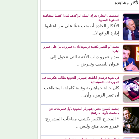
لأكثر مشاهدة
(مصطفى النجار) يحرك المياه الراكدة.. لماذا اكتفينا بمشاهدة
السقوط البطيء!
الأفكار الجادة أصبحت عبئًا على من اعتادوا
إدارة الواقع لا...
محمد أبو النصر يكتب: (ريمونتادا) .. (عمرو دياب) على عمرو
دياب!
يقدم عمرو دياب الأغنية التي تتحول إلى
عنوان للصيف وتفرض...
في مئوية (رشدي أباظة)، (شهريار النجوم) يطالب بتكريمه في
المهرجانات السينمائية
كان حالة جماهيرية وفنية كاملة، استطاعت
أن تعبر الزمن، وأن...
(محمد ياسين) يخص (شهريار النجوم) بأول تصريحاته عن
مسلسله (أولاد حاراتنا)
* المخرج الكبير يكشف مفاجآت المشروع:
عمرو سعد منتج وليس...