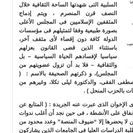
ما
السلبية التى شهدتها الساحة الثقافية خلال
النصف قرن المنصرم ، ويتم إدماج
المثقفين الإسلاميين فى المجلس الأعلى
ي
بصورة طبيعية وفقا لتمثيلهم فى مؤسسات
الدولة كافة دون إقصاء لأى مثقف آخر،
4).. (عرش صفوت
باستثناء الذين قضى القانون بعزلهم
سياسيا لإفسادهم الحياة السياسية – بل
والثقافية – فلا بد أن تزول عضويتهم من
المجلس)، و ذكرتهم الصحيفة بالاسم : (
صطفى الفقى، والدكتورة ليلى تكلا، وغيرهم من
ت بالحزب المنحل ) .
الإخوان الذى عبرت عنه الجريدة : ( المتابع عن
فاق على الأنشطة ، فى حين نجد أن أغلب ندوات
 لا يحضرها إلا “ضيوف المنصة” وعدد محدود من
لبة الدراسات العليا فى الجامعات الذين يشاركون