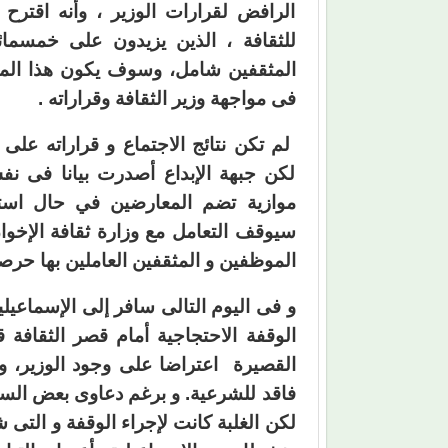
الرافض لقرارات الوزير ، وأنه اقترح
للثقافة ، الذين يزيدون على خمسم
المثقفين شامل، وسوف يكون هذا المؤت
فى مواجهة وزير الثقافة وقراراته .
لم تكن نتائج الاجتماع و قراراته عل
لكن جبهة الإبداع أصدرت بيانا فى نف
موازية تضم المعارضين في حال استم
سيوقف التعامل مع وزارة ثقافة الإخوا
الموظفين و المثقفين العاملين بها حرص
و فى اليوم التالى سافر إلى الإسماعيل
الوقفة الاحتجاجية أمام قصر الثقافة ق
القصيرة اعتراضا على وجود الوزير، و ل
فاقد للشرعية. و برغم دعاوى بعض السي
لكن الغلبة كانت لإجراء الوقفة و الت