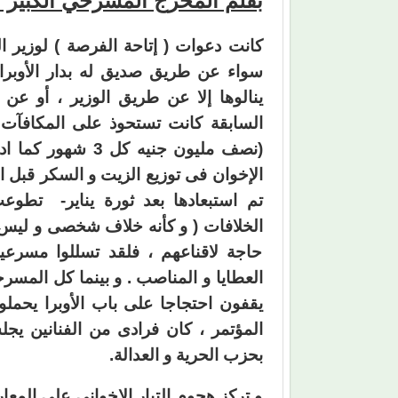
بقلم المخرج المسرحي الكبير 
كانت دعوات ( إتاحة الفرصة ) لوزير 
سواء عن طريق صديق له بدار الأوبرا ،
ينالوها إلا عن طريق الوزير ، أو عن
السابقة كانت تستحوذ على المكافآت ،
(نصف مليون جنيه 
الإخوان فى توزيع الزيت و السكر قبل ال
تم استبعادها بعد ثورة يناير- تطوعت
الخلافات ( و كأنه خلاف شخصى و ليس خ
حاجة لاقناعهم ، فلقد تسللوا مسرع
العطايا و المناصب . و بينما كل المسر
يقفون احتجاجا على باب الأوبرا يحملون
المؤتمر ، كان فرادى من الفنانين يجل
بحزب الحرية و العدالة.
و تركز هجوم التيار الإخوانى على المعا