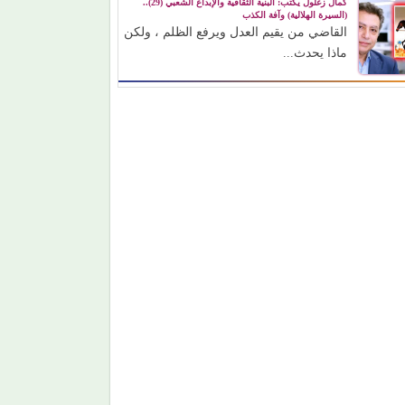
كمال زغلول يكتب: البنية الثقافية والإبداع الشعبي (29)..
(السيرة الهلالية) وآفة الكذب
القاضي من يقيم العدل ويرفع الظلم ، ولكن
ماذا يحدث...