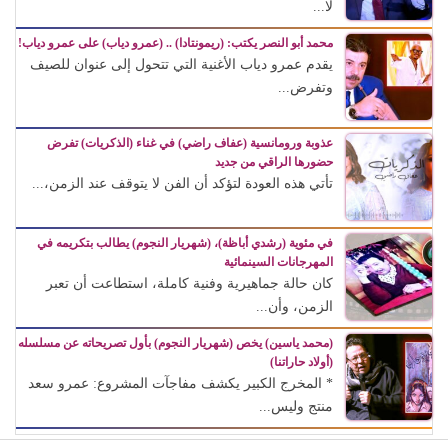
لا...
محمد أبو النصر يكتب: (ريمونتادا) .. (عمرو دياب) على عمرو دياب!
يقدم عمرو دياب الأغنية التي تتحول إلى عنوان للصيف
وتفرض...
عذوبة ورومانسية (عفاف راضي) في غناء (الذكريات) تفرض
حضورها الراقي من جديد
تأتي هذه العودة لتؤكد أن الفن لا يتوقف عند الزمن،...
في مئوية (رشدي أباظة)، (شهريار النجوم) يطالب بتكريمه في
المهرجانات السينمائية
كان حالة جماهيرية وفنية كاملة، استطاعت أن تعبر
الزمن، وأن...
(محمد ياسين) يخص (شهريار النجوم) بأول تصريحاته عن مسلسله
(أولاد حاراتنا)
* المخرج الكبير يكشف مفاجآت المشروع: عمرو سعد
منتج وليس...