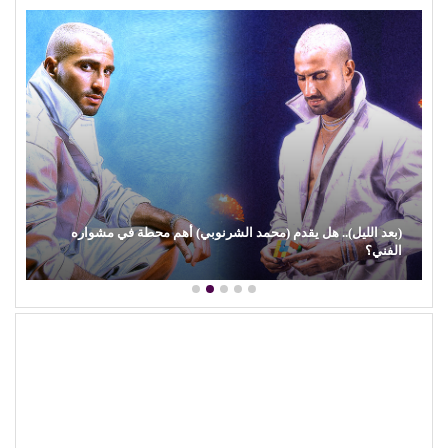
(بعد الليل).. هل يقدم (محمد الشرنوبي) أهم محطة في مشواره
الفني؟