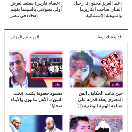
(عبد العزيز مخيون).. رحيل
(عصام فارس) يستعد لعرض
الفنان صاحب الكاريزما
أولى بطولاتي بالسينما بفيلم
والموهبة الاستثنائية
(visa) في مصر
قد يعجبك ايضا
المزيد عن المؤلف
سلايدر
دراما
حين ماتت الحكاية.. الفن
محمود حسونة يكتب: (تحت
المصري يفقد قدرته على
السن).. الأهل مذنبون والأبناء
صناعة الهوية الوطنية (1)
ضحايا!