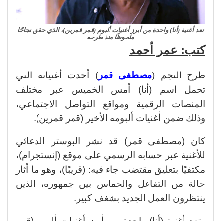
تعد أغنية (أنا) واحدة من أبرز أغنيات ألبوم (قمر قمرين)، الذي حقق نجاحًا
ملحوظًا منذ طرحه
كتب: عمر أحمد
طرح النجم (
مصطفى قمر
) أحدث أغنياته التي
تحمل اسم (أنا) أمس الخميس عبر مختلف
المنصات الرقمية ومواقع التواصل الاجتماعي،
وذلك ضمن أغنيات ألبومه الأخير (قمر قمرين).
كان (مصطفى قمر) قد نشر البوستر الدعائي
للأغنية عبر حسابه الرسمي على موقع (إنستجرام)،
مكتفيًا بتعليق مقتضب جاء فيه: (قريبًا)، وهو ما أثار
حالة من التفاعل والحماس بين جمهوره، الذين
ينتظرون العمل الجديد بشغف كبير.
وتعد أغنية (أنا) واحدة من أبرز أغنيات ألبوم (قمر