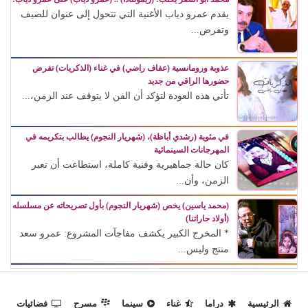
يقدم عمرو دياب الأغنية التي تتحول إلى عنوان للصيف
وتفرض...
عذوبة ورومانسية (عفاف راضي) في غناء (الذكريات) تفرض
حضورها الراقي من جديد
تأتي هذه العودة لتؤكد أن الفن لا يتوقف عند الزمن،...
في مئوية (رشدي أباظة)، (شهريار النجوم) يطالب بتكريمه في
المهرجانات السينمائية
كان حالة جماهيرية وفنية كاملة، استطاعت أن تعبر
الزمن، وأن...
(محمد ياسين) يخص (شهريار النجوم) بأول تصريحاته عن مسلسله
(أولاد حاراتنا)
* المخرج الكبير يكشف مفاجآت المشروع: عمرو سعد
منتج وليس...
الرئيسية
دراما
غناء
سينما
مسرح
فضائيات