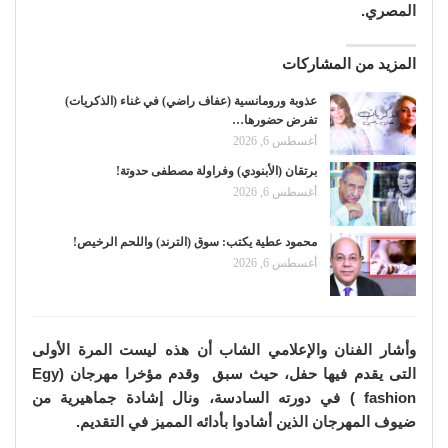
المصري.
المزيد من المشاركات
عذوبة ورومانسية (عفاف راضي) في غناء (الذكريات)
تفرض حضورها…
أغسطس 6, 2026
برتقان (الأبنودي) وفراولة مصطفى حدوتة!
أغسطس 6, 2026
محمود عطية يكتب: سوق (الترند) واللحم الرخيص!
أغسطس 6, 2026
وأشار الفنان والإعلامي الشاب أن هذه ليست المرة الأولى
التى يقدم فيها حفل، حيث سبق وقدم مؤخرا مهرجان (Egy
fashion ) في دورته السادسة، ونال إشادة جماهيرية من
ضيوف المهرجان الذين أشادوا بأدائه المميز في التقديم.