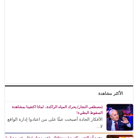
الأكثر مشاهدة
(مصطفى النجار) يحرك المياه الراكدة.. لماذا اكتفينا بمشاهدة
السقوط البطيء!
الأفكار الجادة أصبحت عبئًا على من اعتادوا إدارة الواقع
لا...
محمد أبو النصر يكتب: (ريمونتادا) .. (عمرو دياب) على عمرو دياب!