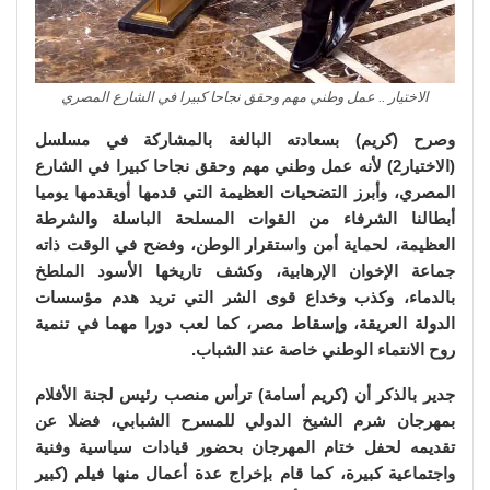
الاختيار .. عمل وطني مهم وحقق نجاحا كبيرا في الشارع المصري
وصرح (كريم) بسعادته البالغة بالمشاركة في مسلسل
(الاختيار2) لأنه عمل وطني مهم وحقق نجاحا كبيرا في الشارع
المصري، وأبرز التضحيات العظيمة التي قدمها أويقدمها يوميا
أبطالنا الشرفاء من القوات المسلحة الباسلة والشرطة
العظيمة، لحماية أمن واستقرار الوطن، وفضح في الوقت ذاته
جماعة الإخوان الإرهابية، وكشف تاريخها الأسود الملطخ
بالدماء، وكذب وخداع قوى الشر التي تريد هدم مؤسسات
الدولة العريقة، وإسقاط مصر، كما لعب دورا مهما في تنمية
روح الانتماء الوطني خاصة عند الشباب.
جدير بالذكر أن (كريم أسامة) ترأس منصب رئيس لجنة الأفلام
بمهرجان شرم الشيخ الدولي للمسرح الشبابي، فضلا عن
تقديمه لحفل ختام المهرجان بحضور قيادات سياسية وفنية
واجتماعية كبيرة، كما قام بإخراج عدة أعمال منها فيلم (كبير