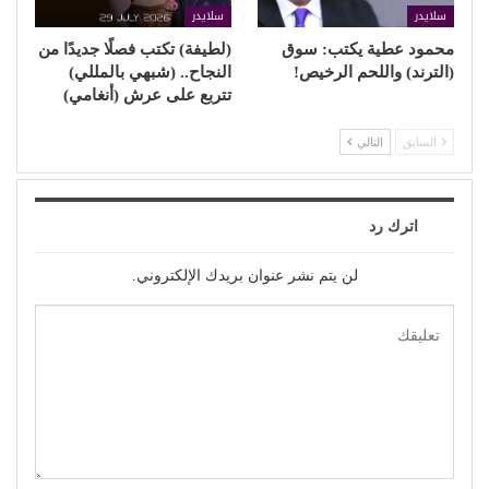
سلايدر
سلايدر
محمود عطية يكتب: سوق
(لطيفة) تكتب فصلًا جديدًا من
(الترند) واللحم الرخيص!
النجاح.. (شبهي بالمللي)
تتربع على عرش (أنغامي)
السابق
التالي
اترك رد
لن يتم نشر عنوان بريدك الإلكتروني.