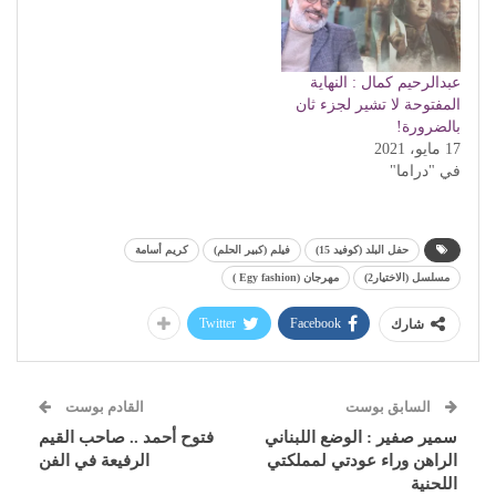
عبدالرحيم كمال : النهاية
المفتوحة لا تشير لجزء ثان
بالضرورة!
17 مايو، 2021
في "دراما"
حفل البلد (كوفيد 15)
فيلم (كبير الحلم)
كريم أسامة
مسلسل (الاختيار2)
مهرجان (Egy fashion )
Twitter
Facebook
شارك
السابق بوست
القادم بوست
سمير صفير : الوضع اللبناني
فتوح أحمد .. صاحب القيم
الراهن وراء عودتي لمملكتي
الرفيعة في الفن
اللحنية