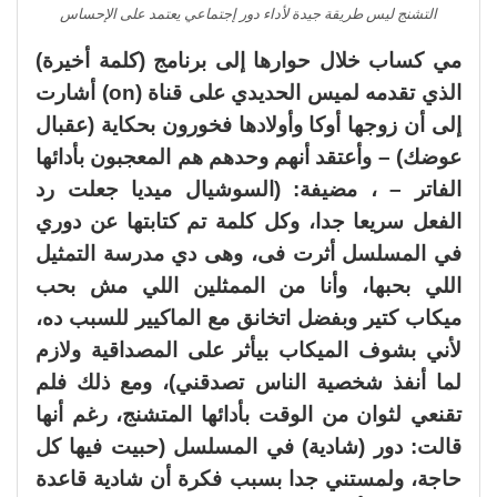
التشنج ليس طريقة جيدة لأداء دور إجتماعي يعتمد على الإحساس
مي كساب خلال حوارها إلى برنامج (كلمة أخيرة)
الذي تقدمه لميس الحديدي على قناة (on) أشارت
إلى أن زوجها أوكا وأولادها فخورون بحكاية (عقبال
عوضك) – وأعتقد أنهم وحدهم هم المعجبون بأدائها
الفاتر – ، مضيفة: (السوشيال ميديا جعلت رد
الفعل سريعا جدا، وكل كلمة تم كتابتها عن دوري
في المسلسل أثرت فى، وهى دي مدرسة التمثيل
اللي بحبها، وأنا من الممثلين اللي مش بحب
ميكاب كتير وبفضل اتخانق مع الماكيير للسبب ده،
لأني بشوف الميكاب بيأثر على المصداقية ولازم
لما أنفذ شخصية الناس تصدقني)، ومع ذلك فلم
تقنعي لثوان من الوقت بأدائها المتشنج، رغم أنها
قالت: دور (شادية) في المسلسل (حبيت فيها كل
حاجة، ولمستني جدا بسبب فكرة أن شادية قاعدة