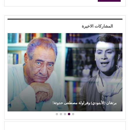
المشاركات الاخيرة
محمود عطية يكتب: سوق (الترند) واللحم الرخيص!