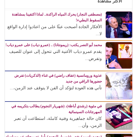
الأكثر مشاهدة
(مصطفى النجار) يحرك المياه الراكدة.. لماذا اكتفينا بمشاهدة
السقوط البطيء!
الأفكار الجادة أصبحت عبئًا على من اعتادوا إدارة الواقع
لا...
محمد أبو النصر يكتب: (ريمونتادا) .. (عمرو دياب) على عمرو دياب!
يقدم عمرو دياب الأغنية التي تتحول إلى عنوان للصيف
وتفرض...
عذوبة ورومانسية (عفاف راضي) في غناء (الذكريات) تفرض
حضورها الراقي من جديد
تأتي هذه العودة لتؤكد أن الفن لا يتوقف عند الزمن،...
في مئوية (رشدي أباظة)، (شهريار النجوم) يطالب بتكريمه في
المهرجانات السينمائية
كان حالة جماهيرية وفنية كاملة، استطاعت أن تعبر
الزمن، وأن...
(محمد ياسين) يخص (شهريار النجوم) بأول تصريحاته عن مسلسله