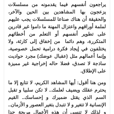
يراجعون أنفسهم فيما يقدمونه من مسلسلات
يزعجون بها المشاهدين بين الحين والآخر،
والحقيقة أن هناك صناعا للمسلسلات يجب عليهم
لملمة أوراقهم واعتزال المهنة ما داموا غير قادرين
على تطوير أنفسهم أو التعلم من أخطائهم
المتكررة، وهم دائما من إخفاق إلى كارثة، ولا
يختلفون في إيجاد فكرة درامية تحمل خصوصية،
وإنما أعمالهم مثل (عقبال عوضك) مجرد حواديت
ساذجة لا تصدق، فضلا حاله إخراجية غير مميزة
على الإطلاق.
ومن هنا أقول: أيها المشاهد الكريم، لا تتابع إلا ما
يحترم عقلك ويضيف لعلمك.. لا تكن سلبيا و تقبل
السم الذي يقتل ضميرك و إحساسك.. القيم
الإنسانية لا تتغير و لا تتبدل بتغير العصور و الأزمان..
و لذلك لا تنسى أن هذه الأعمال مربحة جدا