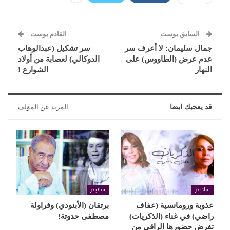
السابق بوست
القادم بوست
جمال سليمان: لا أعرف سر
سر تشكيل (عبدالوهاب
عدم عرض (الطاووس) على
الدوكالي) لعصابة من أولاد
النهار
الشوارع !
قد يعجبك ايضا
المزيد عن المؤلف
سلايدر
سلايدر
عذوبة ورومانسية (عفاف
برتقان (الأبنودي) وفراولة
راضي) في غناء (الذكريات)
مصطفى حدوتة!
تفرض حضورها الراقي من