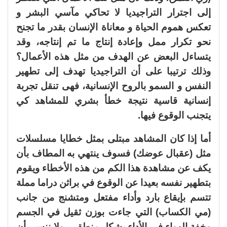
إلى اجترار التراجيديا لا تحاكي مآسي البشر و
تعكس هموم الحياة و معاناة الإنسان بقدر ما تجنح
نحو تكرار ممل وإعادة إنتاج ما تم إنتاجه، وقد
يتساءل البعض عن الهدف من مثل هذه الأعمال؟
وذلك ترتيبا على أن التراجيديا تهدف إلى تطهير
النفس و السمو بالروح الإنسانية، فهى تنقل تجربة
إنسانية قاسية نتيجة خطأ بشري للمشاهد كي
يتجنب الوقوع فيها.
أما إذا كان المشاهد مبتلى بمثل خطايا مسلسلات
مثل (عقبال عوضك) فسوف ينتهي به المطاف بأن
يكف عن مشاهدة هذا الكم من هذه الأخطاء ويقوم
بتطهير نفسه بعيدا عن الوقوع في براثن دراما مملة
تتسم بإيقاع بارد وأداء مفتعل ومتشنج من جانب
(مي الكساب) التي جاءت بوزن ثقيل في الجسم
وخفة الهواء في الأداء بشكل منطقي، ولا ننسى أن