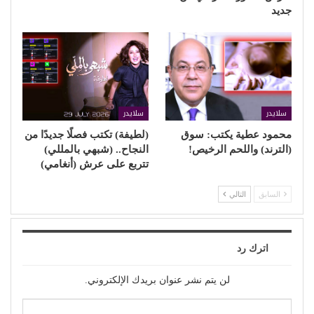
جديد
سلايدر
سلايدر
محمود عطية يكتب: سوق
(لطيفة) تكتب فصلًا جديدًا من
(الترند) واللحم الرخيص!
النجاح.. (شبهي بالمللي)
تتربع على عرش (أنغامي)
السابق
التالي
اترك رد
لن يتم نشر عنوان بريدك الإلكتروني.