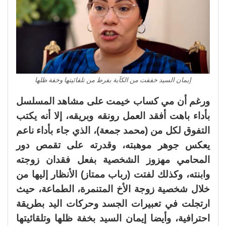
إيمان السيد خففت من الكآبة بفرط من تلقائيتها وخفة ظلها
ورغم أن مي كساب خيمت على مشاهد المسلسل
بأداء باهت أفقد العمل رونقه وبريقه، إلا أنه يكتب
التفوق لكل من (محمد جمعة)، الذي جاء بأداء ناعم
يعكس جوهر موهبته، وقدرته على تقمص دور
المحامي مهزوز الشخصية بفعل فقدان زوجته
وابنته، وكذلك لفتت (رباب ممتاز) الأنظار إليها من
خلال شخصية زوجة الأخ المتنمرة، الطماعة، حيث
ارتجلت في تعبيرات الجسد وحركات اليد بطريقة
احترافية، وأيضا إيمان السيد بخفة ظلها وتلقائيتها