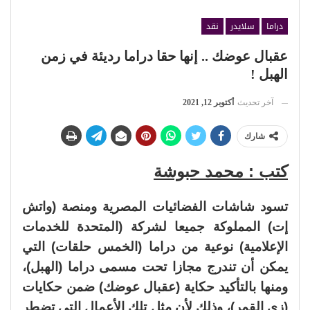
دراما
سلايدر
نقد
عقبال عوضك .. إنها حقا دراما رديئة في زمن
الهبل !
آخر تحديث
أكتوبر 12, 2021
شارك
كتب : محمد حبوشة
تسود شاشات الفضائيات المصرية ومنصة (واتش
إت) المملوكة جميعا لشركة (المتحدة للخدمات
الإعلامية) نوعية من دراما (الخمس حلقات) التي
يمكن أن تندرج مجازا تحت مسمى دراما (الهبل)،
ومنها بالتأكيد حكاية (عقبال عوضك) ضمن حكايات
(زي القمر)، وذلك لأن مثل تلك الأعمال التي تضطر