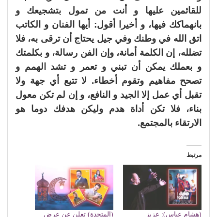
للقائمين عليها و أنت من تمول بتشجيعك و
بانهماكك فيها، و أخيرا أقول: أيها الفنان و الكاتب
اتق الله في وطنك وفي جيل يحتاج أن ترقى به، فلا
تضلله، إن الكلمة أمانة، وإن الفن رسالة، و بكلمتك
و بعملك يمكن أن تبني و تعمر و تشد الهمم و
تصحح مفاهيم وتقوم أخطاء. لا تتبع أي جهة ولا
تقبل أي عمل إلا الجيد و النافع، و إن لم تكن معول
بناء، فلا تكن أداة هدم وليكن هدفك دوما هو
الارتقاء بالمجتمع.
مرتبط
(هشام عباس): عزيز
(المتحدة) تعلن عن عرض