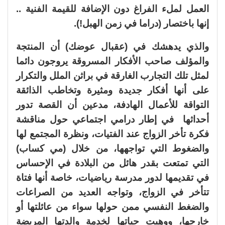
العمل لملء الفراغ دون الإضافة للقيمة الفنية ..
إنها باختصار (دراما في زمن الهبل!).
والذي يدهشك في (عقبال عوضك) أن المنتجة
والمؤلف صاحب الأفكار المسروقة يروجون دائما
لمثل تلك التجارب الغارقة في براثن الملل والتكرار
على أنها أفكار جديدة ومثيرة وتخاطب الذائقة
التواقة للأعمال الهادفة، مدعين أن القصة تدور
أحداثها في إطار درامي اجتماعي حول مناقشة
فكرة تأخر الزواج عند الفتيات، ونظرة المجتمع لها
والضغوط التي تواجهها، من خلال (مي كساب)
التي تمتعت بقدر هائل من البلادة في الإحساس
في تقديمها لدور مدرسة رياضيات، خاصة أنها فتاة
تتأخر في الزواج، وتواجه العديد من الصراعات
والضغط النفسي ممن حولها سواء من عائلتها أو
خارجها، ووهبت حياتها لخدمة والدتها المريضة