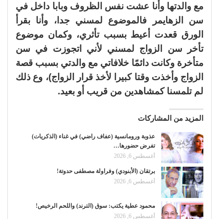
مع والدتها وأنا عشت نفس الظروف وبابا داخل في
سن الزهايمر فالموضوع لمسني جدا، وأنا بقرأ
الورق قعدت أعيط بسبب تأثري، وكمان موضوع
تأخر سن الزواج لمسني لأني اتجوزت في سن
متأخرة وكانت دائمًا خلافاتي مع والدتي بسبب قصة
الزواج وأخذت وقتا كبيرا لأخذ قرار الزواج)، وع ذلك
لم تلمسنا كمشاهدين من قريب أو بعيد.
المزيد من المشاركات
عذوبة ورومانسية (عفاف راضي) في غناء (الذكريات)
تفرض حضورها…
أغسطس 6, 2026
برتقان (الأبنودي) وفراولة مصطفى حدوتة!
أغسطس 6, 2026
محمود عطية يكتب: سوق (الترند) واللحم الرخيص!
أغسطس 6, 2026