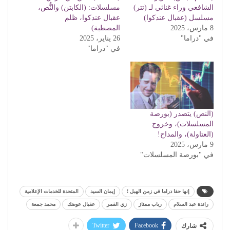
الشافعي وراء غنائي لـ (تتر)
مسلسلات: (الكابتن) والنُّص،
مسلسل (عقبال عندكوا)
عقبال عندكوا، ظلم
8 مارس، 2025
المصطبة)
في "دراما"
26 يناير، 2025
في "دراما"
(النص) يتصدر (بورصة
المسلسلات)، وخروج
(العتاولة)، والمداح!
9 مارس، 2025
في "بورصة المسلسلات"
إنها حقا دراما في زمن الهبل !
إيمان السيد
المتحدة للخدمات الإعلامية
راندة عبد السلام
رباب ممتاز
زي القمر
عقبال عوضك
محمد جمعة
Twitter
Facebook
شارك