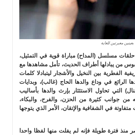
عينين معبرتين للغاية
لال الـ 14 حلقة من حلقات مسلسل (المداح) مباراة قوية في التمثيل،
وس من يبادلها أطراف الحديث، تأمل مشاهدها مع
فية الفطرية بين النخيل والأشجار ليتبادلا كلمات
الرائع في وداع والدها الحاج (غالب)، وبدايات
ال) التي تحاول الاستئثار بإرث والدها بأساليب
من جوانب كثيرة من الحزن، والفرح، والبكاء،
ت متفاوتة في الشفافية والإتقان، الأمر الذي يتوجها
 منذ فترة طويلة فإنه لم يفلت منها لفظا واحدا