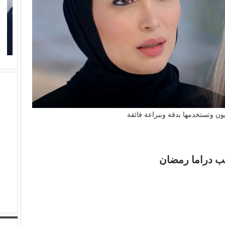
كمال زغلول يكتب: البنية الثقافية والإبداع الشعبي (29)..
(
(السيرة الهلالية) وآفة…
م
ون وتستخدمها بدقة وببراعة فائقة
ب دراما رمضان