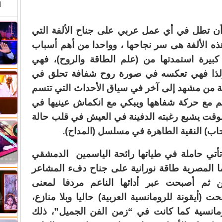
ا
أن تطل في أي عمل عربي على جناح الألفة التي
هذه الألفة هى سر نجاحها ، وواحدا من أهم أسباب
ة كبيرة استمدتها من (علم الطاقة والروح)، فهي
ولذا فهي تعكسه في صورة روح شفافة تحلق في
فة من مشهد إلى آخر في سياق الأحداث التي تتسم
تسم مع حركة شفاهها ويبكي مع انكماش عينيها في
قت يشبع رغبته الدفينة في العيش في قلب حالة
ب) النقية الطاهرة في مسلسل (المداح).
تأتي حاملة في طياتها رائحة الياسمين الدمشقي
ا المصرية طاقة نورانية على جناح دفء المشاعر
 ثم أصبحت عبر أدائها الناعم مردفا لمعنى
حت (أيقونة للرومانسية العربية) حاليا وبلا منازع،
ومانسية كما كانت في “زمن الفن الجميل”، ذلك