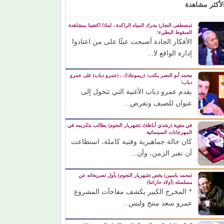
لأكثر مشاهدة
(مصطفى النجار) يحرك المياه الراكدة.. لماذا اكتفينا بمشاهدة
السقوط البطيء!
الأفكار الجادة أصبحت عبئًا على من اعتادوا
إدارة الواقع لا...
محمد أبو النصر يكتب: (ريمونتادا) .. (عمرو دياب) على عمرو
دياب!
يقدم عمرو دياب الأغنية التي تتحول إلى
عنوان للصيف وتفرض...
في مئوية (رشدي أباظة)، (شهريار النجوم) يطالب بتكريمه في
المهرجانات السينمائية
كان حالة جماهيرية وفنية كاملة، استطاعت
أن تعبر الزمن، وأن...
(محمد ياسين) يخص (شهريار النجوم) بأول تصريحاته عن
مسلسله (أولاد حاراتنا)
* المخرج الكبير يكشف مفاجآت المشروع:
عمرو سعد منتج وليس...