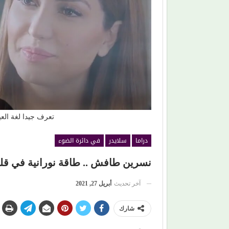
. لماذا اكتفينا
بهاء الدين يوسف يكتب: مسلسل (الويستيز).. دراما
برائحة الأب الروحي
تعرف جيدا لغة العي
دراما
سلايدر
في دائرة الضوء
نسرين طافش .. طاقة نورانية في قل
آخر تحديث
أبريل 27, 2021
شارك