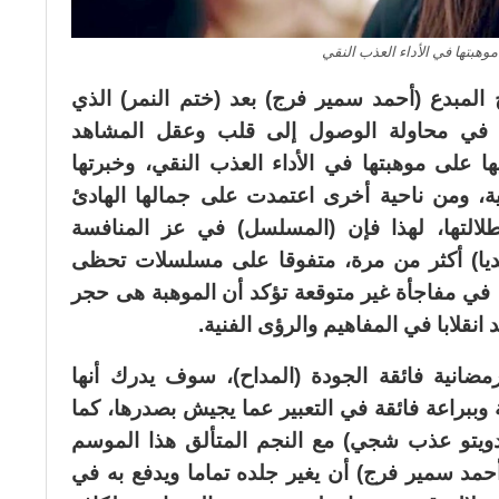
هبتها في الأداء العذب النقي
ج المبدع (أحمد سمير فرج) بعد (ختم النمر) الذي
ا في محاولة الوصول إلى قلب وعقل المشاهد
على موهبتها في الأداء العذب النقي، وخبرتها
ة، ومن ناحية أخرى اعتمدت على جمالها الهادئ
لالتها، لهذا فإن (المسلسل) في عز المنافسة
ديا) أكثر من مرة، متفوقا على مسلسلات تحظى
ا، في مفاجأة غير متوقعة تؤكد أن الموهبة هى حجر
انقلابا في المفاهيم والرؤى الفنية.
رمضانية فائقة الجودة (المداح)، سوف يدرك أنها
وببراعة فائقة في التعبير عما يجيش بصدرها، كما
يتو عذب شجي) مع النجم المتألق هذا الموسم
حمد سمير فرج) أن يغير جلده تماما ويدفع به في