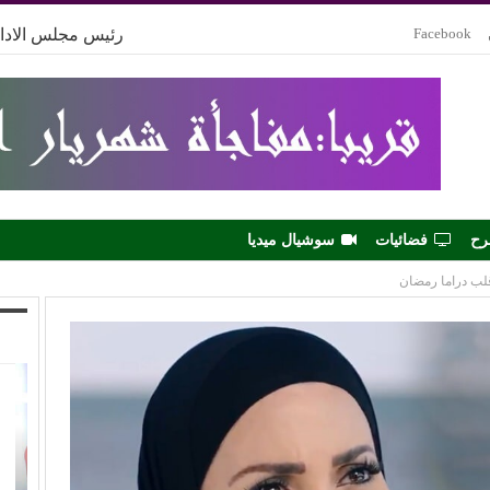
Facebook
رئيس مجلس الادار
رح
فضائيات
سوشيال ميديا
لب دراما رمضان