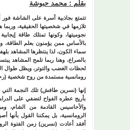
بقلم : محمد حبوشة
تتمتع بجاذبية آسرة على الشاشة فور 
تلازمها في شخصيتها الحقيقية، وربما 
نجوميتها، وكونها تمتلك طاقة إيجابي
بالأساس ممن يؤمنون بعلم الطاقة، 
سماء الكون، لذا ينتظرها المشاهد بله
بالصراع، وهنا ربما تلمح المشاهد يب
لحظات الغضب والتوتر، ويظل طوال الو
رومانسية مستمدة من روح شخصية (رحا
إنها (نسرين طافش) تلك النجمة التي 
بأريج عطره الفواح لتضفي على الدرام
والأحاسيس القادمة من الشام، ومن
الرومانسية، بل يمكننا القول بأنها أصب
أفقد أعادت (نسرين) زمن الفتوة الر