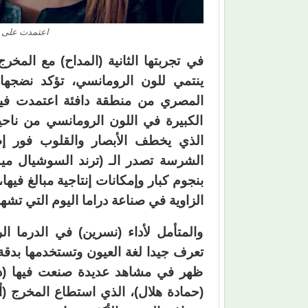
اعتمدت على مو
في تجربتها الثانية (المداح) مع المخر
ينتمي للون الرومانسي، تؤكد نضجه
المصري من منطقة دافئة اعتمدت فيها 
الكبيرة في اللون الرومانسي من ناحي
الذي يخطف الأبصار والقلوب فور إط
الشرسة تصدر الـ (ترند السوشيال مي
بنجوم كبار وإمكانات إنتاجية مبالغ فيه
الزاوية في صناعة دراما اليوم التي تشهد 
والمتأمل لأداء (نسرين) في الدرما ال
تعرف جيدا لغة العيون وتستخدمها بدقة 
ظهر في مشاهد عديدة صنعت فيها (دو
(حمادة هلال)، الذي استطاع المخرج (أ