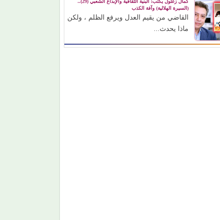
كمال زغلول يكتب: البنية الثقافية والإبداع الشعبي (29)..
(السيرة الهلالية) وآفة الكذب
القاضي من يقيم العدل ويرفع الظلم ، ولكن
ماذا يحدث...