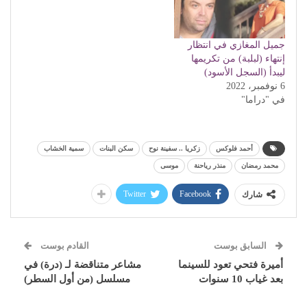
جميل المغازي في انتظار
إنتهاء (لبلبة) من تكريمها
ليبدأ (السجل الأسود)
6 نوفمبر، 2022
في "دراما"
أحمد فلوكس
زكريا .. سفينة نوح
سكن البنات
سمية الخشاب
محمد رمضان
منذر رياحنة
موسى
Twitter
Facebook
شارك
السابق بوست
القادم بوست
أميرة فتحي تعود للسينما
مشاعر متناقضة لـ (درة) في
بعد غياب 10 سنوات
مسلسل (من أول السطر)