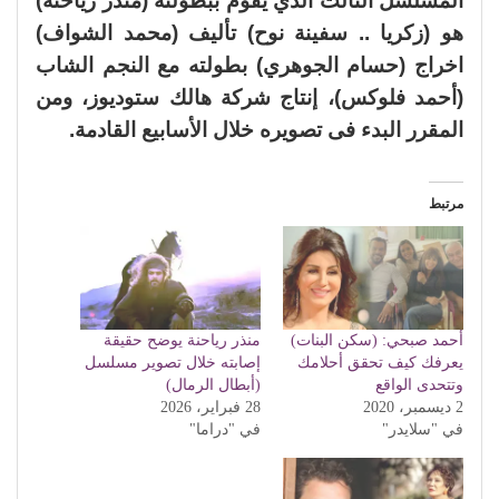
المسلسل الثالث الذي يقوم ببطولته (منذر رياحنه)
هو (زكريا .. سفينة نوح) تأليف (محمد الشواف)
اخراج (حسام الجوهري) بطولته مع النجم الشاب
(أحمد فلوكس)، إنتاج شركة هالك ستوديوز، ومن
المقرر البدء فى تصويره خلال الأسابيع القادمة.
مرتبط
أحمد صبحي: (سكن البنات)
منذر رياحنة يوضح حقيقة
يعرفك كيف تحقق أحلامك
إصابته خلال تصوير مسلسل
وتتحدى الواقع
(أبطال الرمال)
2 ديسمبر، 2020
28 فبراير، 2026
في "سلايدر"
في "دراما"