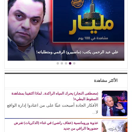
علي عبد الرحمن يكتب: (ماسبيرو) الرقمي ومتطلباته!
الأكثر مشاهدة
(مصطفى النجار) يحرك المياه الراكدة.. لماذا اكتفينا بمشاهدة
السقوط البطيء!
الأفكار الجادة أصبحت عبئًا على من اعتادوا إدارة الواقع
لا...
عذوبة ورومانسية (عفاف راضي) في غناء (الذكريات) تفرض
حضورها الراقي من جديد