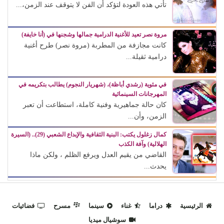
تأتي هذه العودة لتؤكد أن الفن لا يتوقف عند الزمن،...
مروة نصر تعيد للأغنية الدرامية جمالها وشجنها في (أنا خايفة)
كانت مجازفة من المطربة (مروة نصر) طرح أغنية
درامية ثقيلة...
في مئوية (رشدي أباظة)، (شهريار النجوم) يطالب بتكريمه في
المهرجانات السينمائية
كان حالة جماهيرية وفنية كاملة، استطاعت أن تعبر
الزمن، وأن...
كمال زغلول يكتب: البنية الثقافية والإبداع الشعبي (29).. (السيرة
الهلالية) وآفة الكذب
القاضي من يقيم العدل ويرفع الظلم ، ولكن ماذا
يحدث...
الرئيسية
دراما
غناء
سينما
مسرح
فضائيات
سوشيال ميديا