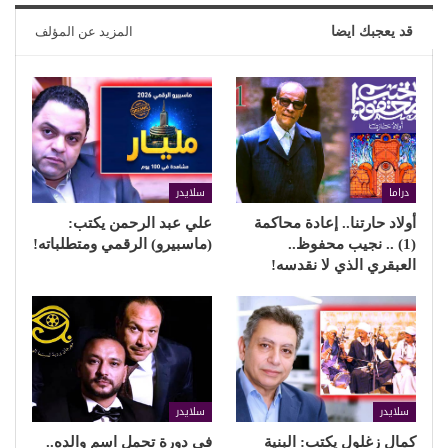
قد يعجبك ايضا
المزيد عن المؤلف
دراما
سلايدر
أولاد حارتنا.. إعادة محاكمة
علي عبد الرحمن يكتب:
(1) .. نجيب محفوظ..
(ماسبيرو) الرقمي ومتطلباته!
العبقري الذي لا نقدسه!
سلايدر
سلايدر
كمال زغلول يكتب: البنية
في دورة تحمل اسم والده..