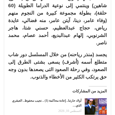
شاهين) وينتمي إلى نوعية الدراما الطويلة (60
حلقة)، بطولة مجموعة كبيرة من النجوم منهم
(وفاء عامر، دينا، آيتن عامر، منه فضالي، عايدة
رياض، حجاج عبدالعظيم، حسني شتا، هاجر
الشرنوبي، إلهام عبدالبديع، أحمد عصام، محمد
ناصر.
يجسد (منذر رياحنه) من خلال المسلسل دور شاب
متطلع أسمه (أشرف) يسعى بشتى الطرق إلى
الصعود، وفي رحلة الصعود التى يصعدها بدون وجه
حق يرتكب الكثير من الأخطاء والذنوب.
المزيد من المشاركات
أولاد حارتنا.. إعادة محاكمة (1) .. نجيب محفوظ.. العبقري
الذي…
أغسطس 10, 2026