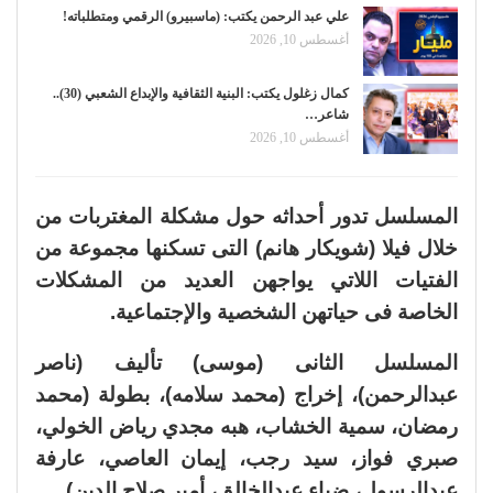
علي عبد الرحمن يكتب: (ماسبيرو) الرقمي ومتطلباته!
أغسطس 10, 2026
كمال زغلول يكتب: البنية الثقافية والإبداع الشعبي (30)..
شاعر…
أغسطس 10, 2026
المسلسل تدور أحداثه حول مشكلة المغتربات من
خلال فيلا (شويكار هانم) التى تسكنها مجموعة من
الفتيات اللاتي يواجهن العديد من المشكلات
الخاصة فى حياتهن الشخصية والإجتماعية.
المسلسل الثانى (موسى) تأليف (ناصر
عبدالرحمن)، إخراج (محمد سلامه)، بطولة (محمد
رمضان، سمية الخشاب، هبه مجدي رياض الخولي،
صبري فواز، سيد رجب، إيمان العاصي، عارفة
عبدالرسول، ضياء عبدالخالق، أمير صلاح الدين).