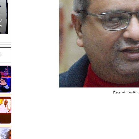
(محمد رضوان) يكسر القاعدة.. يختار (حب مستحيل)
(
رغم ظهوره كضيف شرف
و
ا
محمد شمروخ