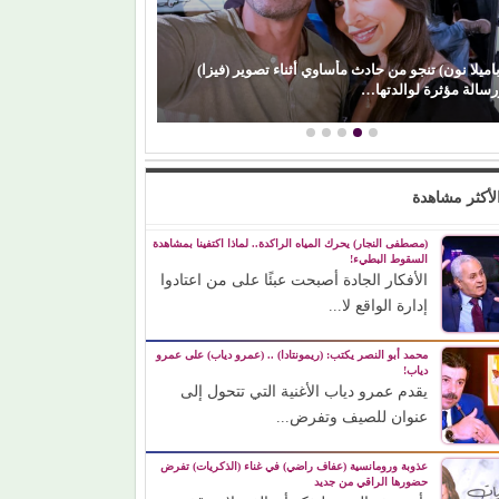
باميلا نون) تنجو من حادث مأساوي أثناء تصوير (فيزا)
(المرصد المصري)..
رسالة مؤثرة لوالدتها…
والموسيقى بالأرقام
لأكثر مشاهدة
(مصطفى النجار) يحرك المياه الراكدة.. لماذا اكتفينا بمشاهدة
السقوط البطيء!
الأفكار الجادة أصبحت عبئًا على من اعتادوا
إدارة الواقع لا...
محمد أبو النصر يكتب: (ريمونتادا) .. (عمرو دياب) على عمرو
دياب!
يقدم عمرو دياب الأغنية التي تتحول إلى
عنوان للصيف وتفرض...
عذوبة ورومانسية (عفاف راضي) في غناء (الذكريات) تفرض
حضورها الراقي من جديد