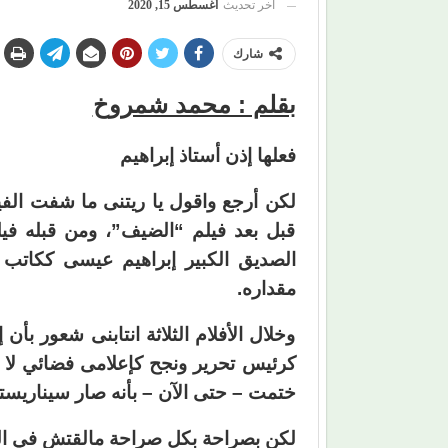
آخر تحديث
أغسطس 15, 2020
شارك
بقلم : محمد شمروخ
فعلها إذن أستاذ إبراهيم
لكن أرجع واقول يا ريتنى ما شفت الفي
قبل بعد فيلم “الضيف”، ومن قبله فيل
الصديق الكبير إبراهيم عيسى ككاتب
مقداره.
وخلال الأفلام الثلاثة انتابنى شعور ب
كرئيس تحرير ونجح كإعلامى فضائي لا 
ختمت – حتى الآن – بأنه صار سيناريستا
لكن بصراحة بكل صراحة مالقتش في ال