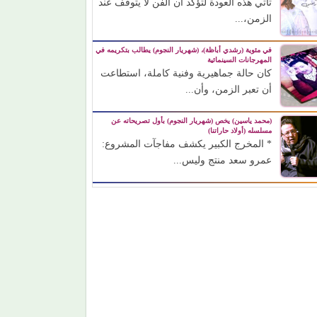
تأتي هذه العودة لتؤكد أن الفن لا يتوقف عند
الزمن،...
في مئوية (رشدي أباظة)، (شهريار النجوم) يطالب بتكريمه في
المهرجانات السينمائية
كان حالة جماهيرية وفنية كاملة، استطاعت
أن تعبر الزمن، وأن...
(محمد ياسين) يخص (شهريار النجوم) بأول تصريحاته عن
مسلسله (أولاد حاراتنا)
* المخرج الكبير يكشف مفاجآت المشروع:
عمرو سعد منتج وليس...