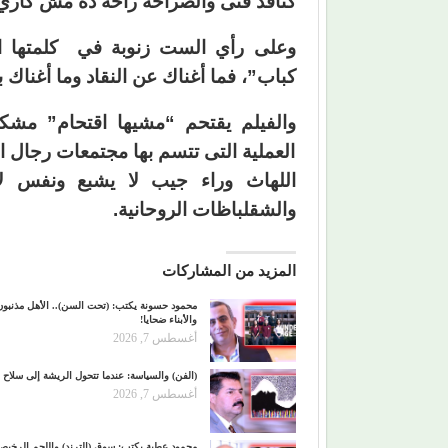
كناقد فنى والصراحة راحة ده مش كاري
وعلى رأي الست زنوبة في كلمتها 
كباب”، فما أغناك عن النقاد وما أغناك ب
والفيلم يقتحم “مشيها اقتحام” مشكل
العملية التى تتسم بها مجتمعات رجال 
اللهاث وراء جيب لا يشبع ونفس ل
والشقلباظات الروحانية.
المزيد من المشاركات
محمود حسونة يكتب: (تحت السن).. الأهل مذنبون
والأبناء ضحايا!
أغسطس 7, 2026
(الفن) والسياسة: عندما تتحول الريشة إلى سلاح
أغسطس 7, 2026
محمود عطية يكتب: سوق (الترند) واللحم الرخيص