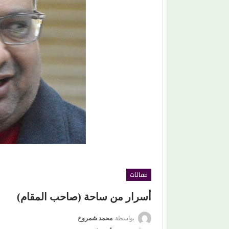
محمود حسونة يكتب: (تحت السن).. الأهل مذنبون
والأبناء ضحايا!
مقالات
أسرار من ساحة (صاحب المقام)
بواسطة
محمد شمروخ