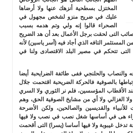
المختزل بسطحية أنزهك عنها ولا أرضاها
عليك في ضريح منزو لشخص مجهول في
الصحراء قالوا إنه ولي وتم هدمه بسبب
صائب التى لحقت برجل الأعمال بعد أن هد الضريح
 المستثمر التافه الذي أجاد فيه (آسر ياسين) لأنه
تى تتحكم في مصير البلد الاقتصادى ولنا في
 والنصاب والحلنجي ففى طائفة الضرايحبة أيضا
رتباطها بالصوفية فالحركة الضريحبة اقتحمت جلال
 عند الأقطاب المؤسسين، فلم نر الثوري ولا السري
 ولا الغزالي ولا أي من مشايخ الصوفية الحق، وهم
 للأنبياء والقديسين والصالحين، ولكن الأضرحة
 براء هى في أساسها شغل نصب في نصب ولا فيها
وجة تدخل غيبوبة ولا فيها أساسا (يسرا) التى أقحمت