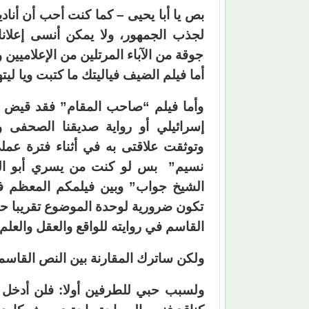
بص يا أبا يحيى – كما كنت أحب أن أنادي
لجذب الجمهور، ولا يمكن أنسى إعلانات
جوقة من الآباء المرتلين من الإعلاميين 
أما فيلم الضيف فياليتك ما كتبت ويا ليته
وأما فيلم “صاحب المقام” فقد قيض الل
إسرائيلي أو رواية صديقنا الصحفى و
وتوثقت علاقتى به في أثناء فترة عم
نسيم” بس لو كنت من يسري أبو القا
الشيخ جواب” وبين فيلمكم المعظم فر
تكون ضرورية لوحدة الموضوع تقريبا حول 
القاسم في روايته للواقع والعقل والعل
ولكن ساترك المقارنة بين النص القاسم
ولسبب حبي للطرفين أولا: فلن أدخل هن