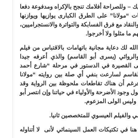
ك – وللصراحة أفلامك تنجح بالإكراه ومدفوعة دفعا
 “مولانا” على الطرق الكبارى يوازيها ويوازنها
والنقاد مع فرق الفسابكة والتواترة والانستجراميين،
م ما مثلوا ولا أخرجوا.
ه لك دعاية مجانية باتهامات بالاقتباس من فيلم
الروائي (يسرى أبو القاسم) والذي أعرفه جيدا
لى القصيرة في الدستور في مرحلة “شارع أحمد
سم لسارعت بنفي أي صلة بين روايته “مولانا
غم أن هناك تقاطعات ملحوظة بين الرواية وقد
وجود الأضرحة والأولياء في حياتنا وإن انتصر أبو
م وليس الولى المزعوم.
ي والفيلم العيسوي للمتخصصين ثانيا.
ا في تكتيكات العمل السينمائي لأنى لا أتناوله