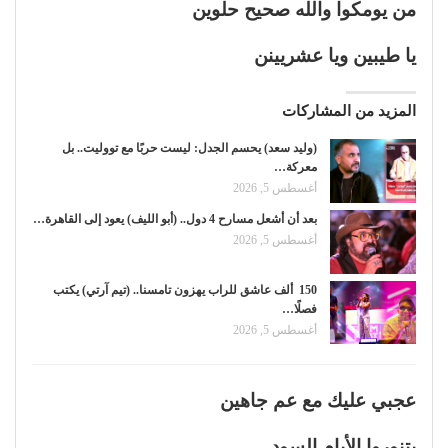
من يومكوا والله صحيح حلوين
يا طيبين ويا عشريينن
المزيد من المشاركات
(وليد سعد) يحسم الجدل: ليست حربًا مع تووليت.. بل
معركة…
أغسطس 5, 2026
بعد أن أشعل مسارح 4 دول.. (أبو الليف) يعود إلى القاهرة…
أغسطس 5, 2026
150 ألف عاشق للراب يهزون تامسنا.. (تيم آرتي) يكتب
فصلًا…
أغسطس 5, 2026
عجبي عليك مع عم جاهين
بتنوروا الأيام السود