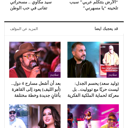
“الأرض بتتكلم عربي” سبب
سيد مكاوي .. مسحراتي
تلحينه “يا مسهرني”
تفانى في حب الوطن
قد يعجبك ايضا
المزيد عن المؤلف
سلايدر
سلايدر
(وليد سعد) يحسم الجدل:
بعد أن أشعل مسارح 4 دول..
ليست حربًا مع تووليت.. بل
(أبو الليف) يعود إلى القاهرة
معركة لحماية الملكية الفكرية
بأغانٍ جديدة وخطة مختلفة