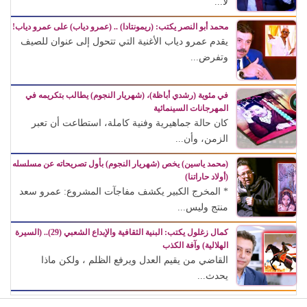
لا...
محمد أبو النصر يكتب: (ريمونتادا) .. (عمرو دياب) على عمرو دياب!
يقدم عمرو دياب الأغنية التي تتحول إلى عنوان للصيف
وتفرض...
في مئوية (رشدي أباظة)، (شهريار النجوم) يطالب بتكريمه في
المهرجانات السينمائية
كان حالة جماهيرية وفنية كاملة، استطاعت أن تعبر
الزمن، وأن...
(محمد ياسين) يخص (شهريار النجوم) بأول تصريحاته عن مسلسله
(أولاد حاراتنا)
* المخرج الكبير يكشف مفاجآت المشروع: عمرو سعد
منتج وليس...
كمال زغلول يكتب: البنية الثقافية والإبداع الشعبي (29).. (السيرة
الهلالية) وآفة الكذب
القاضي من يقيم العدل ويرفع الظلم ، ولكن ماذا
يحدث...