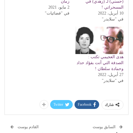
(حسني) لـ (زهدي) في
زمان
المسحراتي !
2 مايو، 2021
10 أبريل، 2022
في "فضائيات"
في "سلايدر"
هدى العجيمي تكتب :
الصدفة التي أتت بفؤاد حداد
وحمادة سلطان !
27 أبريل، 2022
في "سلايدر"
Twitter
Facebook
شارك
السابق بوست
القادم بوست