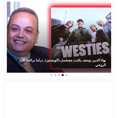
بهاء الدين يوسف يكتب: مسلسل (الويستيز).. دراما برائحة الأب
الروحي