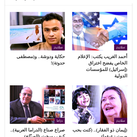
سلايدر
سلايدر
أحمد الغريب يكتب: الإعلام
حكاية ودوشة.. و(مصطفى
الخاص يفضح اختراق
حدوتة)!
(إسرائيل) للمؤسسات
الدولية
سلايدر
دراما
(إيمان ذو الفقار).. (كنت بحب
صراع صناع (الدراما العربية)..
صوت زعيقها)
كيف رسخت (الصبّاح)