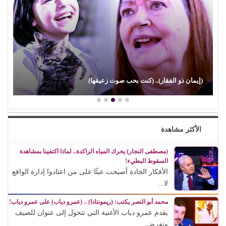
(إيمان ذو الفقار).. (كنت بحب صوت زعيقها)
الأكثر مشاهدة
(مصطفى النجار) يحرك المياه الراكدة.. لماذا اكتفينا بمشاهدة
السقوط البطيء!
الأفكار الجادة أصبحت عبئًا على من اعتادوا إدارة الواقع
لا...
محمد أبو النصر يكتب: (ريمونتادا) .. (عمرو دياب) على عمرو دياب!
يقدم عمرو دياب الأغنية التي تتحول إلى عنوان للصيف
وتفرض...