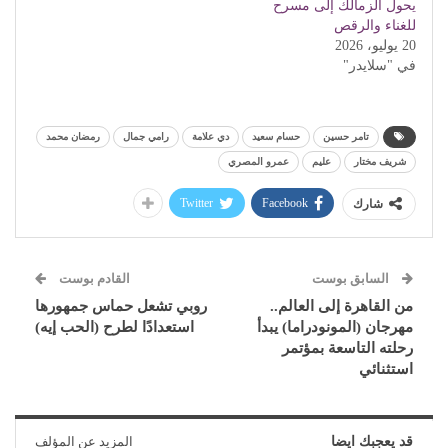
يحول الزمالك إلى مسرح
للغناء والرقص
20 يوليو، 2026
في "سلايدر"
تامر حسين
حسام سعيد
دي علامة
رامي جمال
رمضان محمد
شريف مختار
عليم
عمرو المصري
Twitter
Facebook
شارك
السابق بوست
القادم بوست
من القاهرة إلى العالم..
روبي تشعل حماس جمهورها
مهرجان (المونودراما) يبدأ
استعدادًا لطرح (الحب إيه)
رحلته التاسعة بمؤتمر
استثنائي
قد يعجبك ايضا
المزيد عن المؤلف