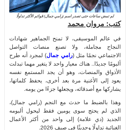
لم تمض ساعات حتى تصدر اسم (رامي جمال) قوائم الأكثر تداولًا
كتب: مروان محمد
في عالم الموسيقى، لا تمنح الجماهير شهادات
النجاح مجاملة، ولا تصنع منصات التواصل
الاجتماعي نجمًا مثل (
رامي جمال
) لمجرد أنه طرح
ألبومًا جديدًا.. هناك معيار واحد لا يتغير مهما تبدلت
الأذواق والمنصات، وهو أن يجد المستمع نفسه
يعود إلى الأغنية مرة بعد أخرى، يحفظ كلماتها،
يشاركها مع أصدقائه، ويجعلها جزءًا من يومه.
وهذا بالضبط ما حدث مع النجم (رامي جمال)،
الذي لم يحتج سوى يومين فقط ليحول ألبومه
الجديد (دي علامة)
إلى واحد من أكثر الأعمال
الغنائية تداولًا وحديثًا في صيف 2026
.