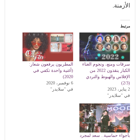
الأزمنة
.
مرتبط
سرقات ومنع، ونجوم الغناء
المطربون يرفعون شعار:
الكبار ينقذون 2022 من
(أغنية واحدة تكفي في
الإفلاس والهبوط والتردي
2020)
(2/3)
6 نوفمبر، 2020
2 يناير، 2023
في "سلايدر"
في "سلايدر"
بأجواء حماسية.. سعد لمجرد