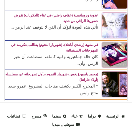
عذوبة ورومانسية (عفاف راضي) في غناء (الذكريات) تفرض
حضورها الراقي من جديد
تأتي هذه العودة لتؤكد أن الفن لا يتوقف عند الزمن،...
في مئوية (رشدي أباظة)، (شهريار النجوم) يطالب بتكريمه في
المهرجانات السينمائية
كان حالة جماهيرية وفنية كاملة، استطاعت أن تعبر
الزمن، وأن...
(محمد ياسين) يخص (شهريار النجوم) بأول تصريحاته عن مسلسله
(أولاد حاراتنا)
* المخرج الكبير يكشف مفاجآت المشروع: عمرو سعد
منتج وليس...
الرئيسية
دراما
غناء
سينما
مسرح
فضائيات
سوشيال ميديا