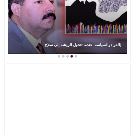
(الفن) والسياسة: عندما تتحول الريشة إلى سلاح