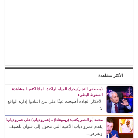
الأكثر مشاهدة
(مصطفى النجار) يحرك المياه الراكدة.. لماذا اكتفينا بمشاهدة
السقوط البطيء!
الأفكار الجادة أصبحت عبئًا على من اعتادوا إدارة الواقع
لا...
محمد أبو النصر يكتب: (ريمونتادا) .. (عمرو دياب) على عمرو دياب!
يقدم عمرو دياب الأغنية التي تتحول إلى عنوان للصيف
وتفرض...