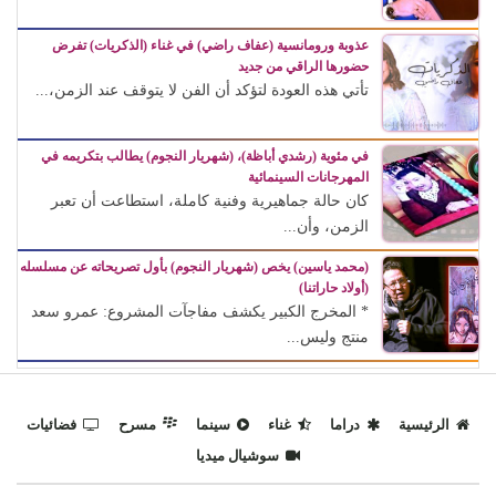
عذوبة ورومانسية (عفاف راضي) في غناء (الذكريات) تفرض
حضورها الراقي من جديد
تأتي هذه العودة لتؤكد أن الفن لا يتوقف عند الزمن،...
في مئوية (رشدي أباظة)، (شهريار النجوم) يطالب بتكريمه في
المهرجانات السينمائية
كان حالة جماهيرية وفنية كاملة، استطاعت أن تعبر
الزمن، وأن...
(محمد ياسين) يخص (شهريار النجوم) بأول تصريحاته عن مسلسله
(أولاد حاراتنا)
* المخرج الكبير يكشف مفاجآت المشروع: عمرو سعد
منتج وليس...
الرئيسية
دراما
غناء
سينما
مسرح
فضائيات
سوشيال ميديا