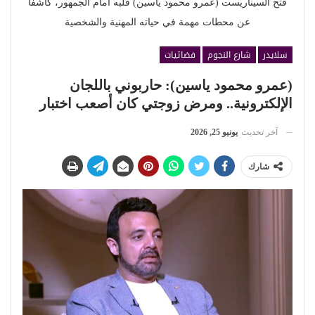
فتح السيناريست (عمرو محمود ياسين) قلبه أمام الجمهور، كاشفًا
عن محطات مهمة في حياته المهنية والشخصية
سلايدر
شارع النجوم
فضائيات
(عمرو محمود ياسين): حاربوني باللجان
الإلكترونية.. ومرض زوجتي كان أصعب اختبار
آخر تحديث
يونيو 25, 2026
شارك