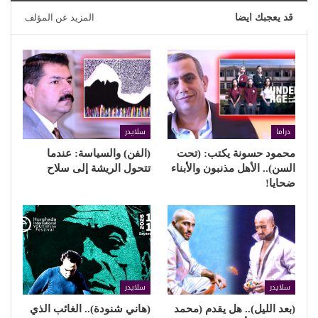
قد يعجبك ايضا
المزيد عن المؤلف
دراما
سلايدر
محمود حسونة يكتب: (تحت
(الفن) والسياسة: عندما
السن).. الأهل مذنبون والأبناء
تتحول الريشة إلى سلاح
ضحايا!
سلايدر
سلايدر
(بعد الليل).. هل يقدم (محمد
(هاني شنودة).. الغائب الذي