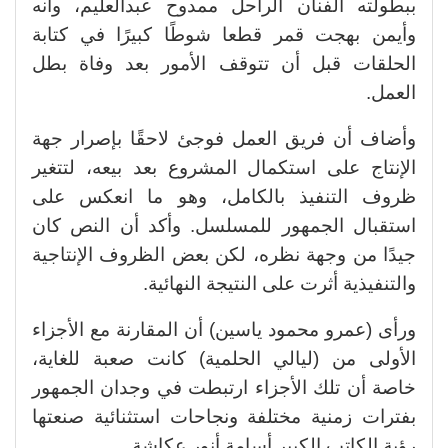
ببطولته الفنان الراحل ممدوح عبدالعليم، وأنه
وأيمن بهجت قمر قطعا شوطًا كبيرًا في كتابة
الحلقات قبل أن تتوقف الأمور بعد وفاة بطل
العمل.
وأضاف أن فريق العمل فوجئ لاحقًا بإصرار جهة
الإنتاج على استكمال المشروع بعد بيعه، لتتغير
ظروف التنفيذ بالكامل، وهو ما انعكس على
استقبال الجمهور للمسلسل. وأكد أن النص كان
جيدًا من وجهة نظره، لكن بعض الظروف الإنتاجية
والتنفيذية أثرت على النتيجة النهائية.
ورأى (عمرو محمود ياسين) أن المقارنة مع الأجزاء
الأولى من (ليالي الحلمية) كانت صعبة للغاية،
خاصة أن تلك الأجزاء ارتبطت في وجدان الجمهور
بفترات زمنية مختلفة ونجاحات استثنائية صنعتها
رؤية الكاتب الكبير أسامة أنور عكاشة.