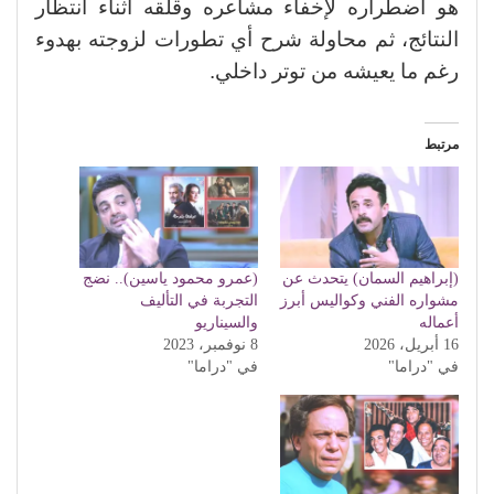
هو اضطراره لإخفاء مشاعره وقلقه أثناء انتظار
النتائج، ثم محاولة شرح أي تطورات لزوجته بهدوء
رغم ما يعيشه من توتر داخلي.
مرتبط
(إبراهيم السمان) يتحدث عن
(عمرو محمود ياسين).. نضج
مشواره الفني وكواليس أبرز
التجربة في التأليف
أعماله
والسيناريو
16 أبريل، 2026
8 نوفمبر، 2023
في "دراما"
في "دراما"