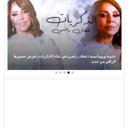
عذوبة ورومانسية (عفاف راضي) في غناء (الذكريات) تفرض حضورها
الراقي من جديد