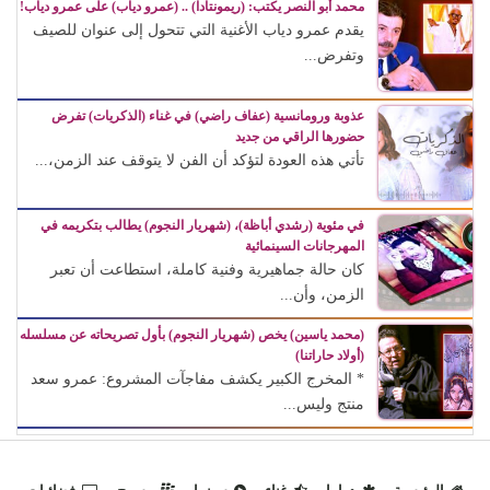
محمد أبو النصر يكتب: (ريمونتادا) .. (عمرو دياب) على عمرو دياب!
يقدم عمرو دياب الأغنية التي تتحول إلى عنوان للصيف
وتفرض...
عذوبة ورومانسية (عفاف راضي) في غناء (الذكريات) تفرض
حضورها الراقي من جديد
تأتي هذه العودة لتؤكد أن الفن لا يتوقف عند الزمن،...
في مئوية (رشدي أباظة)، (شهريار النجوم) يطالب بتكريمه في
المهرجانات السينمائية
كان حالة جماهيرية وفنية كاملة، استطاعت أن تعبر
الزمن، وأن...
(محمد ياسين) يخص (شهريار النجوم) بأول تصريحاته عن مسلسله
(أولاد حاراتنا)
* المخرج الكبير يكشف مفاجآت المشروع: عمرو سعد
منتج وليس...