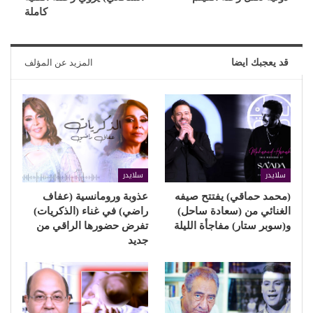
كاملة
قد يعجبك ايضا
المزيد عن المؤلف
سلايدر
سلايدر
(محمد حماقي) يفتتح صيفه
عذوبة ورومانسية (عفاف
الغنائي من (سعادة ساحل)
راضي) في غناء (الذكريات)
و(سوبر ستار) مفاجأة الليلة
تفرض حضورها الراقي من
جديد