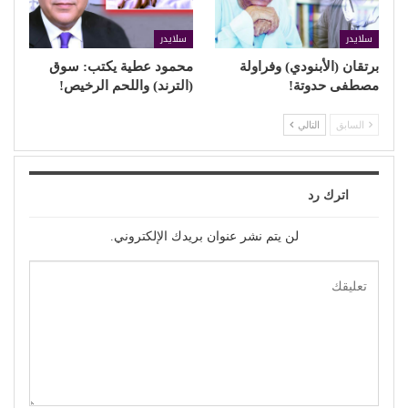
سلايدر
سلايدر
برتقان (الأبنودي) وفراولة
محمود عطية يكتب: سوق
مصطفى حدوتة!
(الترند) واللحم الرخيص!
السابق
التالي
اترك رد
لن يتم نشر عنوان بريدك الإلكتروني.