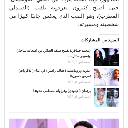
حتى أصبح كثيرون يعرفونه بلقب (الصيدلي
المطرب)، وهو اللقب الذي يعكس جانبًا كبيرًا من
شخصيته ومسيرته.
المزيد من المشاركات
(محمد حماقي) يفتتح صيفه الغنائي من (سعادة ساحل)
و(سوبر ستار)…
أغسطس 7, 2026
عذوبة ورومانسية (عفاف راضي) في غناء (الذكريات)
تفرض حضورها…
أغسطس 6, 2026
برتقان (الأبنودي) وفراولة مصطفى حدوتة!
أغسطس 6, 2026