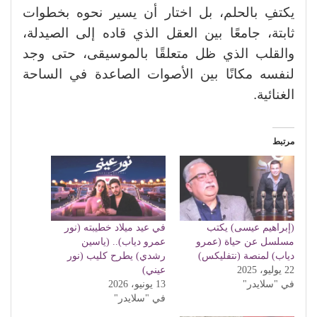
يكتفِ بالحلم، بل اختار أن يسير نحوه بخطوات
ثابتة، جامعًا بين العقل الذي قاده إلى الصيدلة،
والقلب الذي ظل متعلقًا بالموسيقى، حتى وجد
لنفسه مكانًا بين الأصوات الصاعدة في الساحة
الغنائية.
مرتبط
(إبراهيم عيسى) يكتب
في عيد ميلاد خطيبته (نور
مسلسل عن حياة (عمرو
عمرو دياب).. (ياسين
دياب) لمنصة (نتفليكس)
رشدي) يطرح كليب (نور
22 يوليو، 2025
عيني)
في "سلايدر"
13 يونيو، 2026
في "سلايدر"