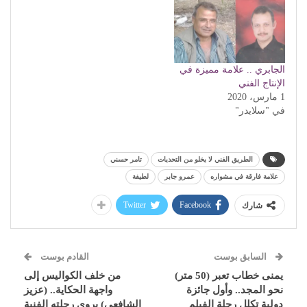
الجابري .. علامة مميزة في
الإنتاج الفني
1 مارس، 2020
في "سلايدر"
الطريق الفني لا يخلو من التحديات
تامر حسني
علامة فارقة في مشواره
عمرو جابر
لطيفة
Twitter
Facebook
شارك
السابق بوست
القادم بوست
يمنى خطاب تعبر (50 متر)
من خلف الكواليس إلى
نحو المجد.. وأول جائزة
واجهة الحكاية.. (عزيز
دولية تكلل رحلة الفيلم
الشافعي) يروي رحلته الفنية