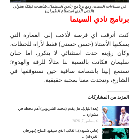
في مساءات السبت، ومع برنامج (نادي السينما).. شاهدت فيلمًا بعنوان
(الفتى الذي استطاع الطيران)
برنامج نادي السينما
كنت أترقب أي فرصة لأذهب إلى العمارة التي
يسكنها الأستاذ (حسن حسني) فقط لأراه للحظات،
وكأن رؤيته حدث استثنائي لا يتكرر، أما حنان
سليمان فكانت بالنسبة لنا مثالًا للرقة والهدوء؛
تستمع إلينا بابتسامة صافية حين نستوقفها في
الشارع، وتتحدث معنا بمحبة حقيقية.
المزيد من المشاركات
(بعد الليل).. هل يقدم (محمد الشرنوبي) أهم محطة في
مشواره…
أغسطس 7, 2026
(هاني شنودة).. الغائب الذي سيقود افتتاح (مهرجان
الغردقة)…