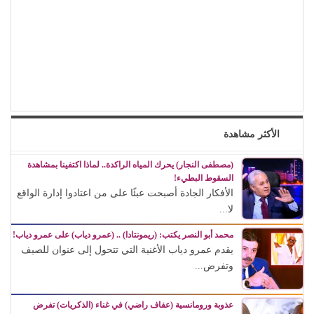
الأكثر مشاهدة
(مصطفى النجار) يحرك المياه الراكدة.. لماذا اكتفينا بمشاهدة
السقوط البطيء!
الأفكار الجادة أصبحت عبئًا على من اعتادوا إدارة الواقع
لا...
محمد أبو النصر يكتب: (ريمونتادا) .. (عمرو دياب) على عمرو دياب!
يقدم عمرو دياب الأغنية التي تتحول إلى عنوان للصيف
وتفرض...
عذوبة ورومانسية (عفاف راضي) في غناء (الذكريات) تفرض