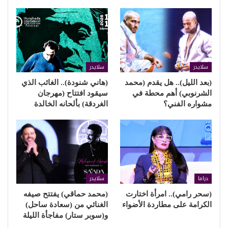
سلايدر
سلايدر
(بعد الليل).. هل يقدم (محمد
(هاني شنودة).. الغائب الذي
الشرنوبي) أهم محطة في
سيقود افتتاح (مهرجان
مشواره الفني؟
الغردقة) بألحانه الخالدة
دراما
سلايدر
(سحر رامي).. امرأة اختارت
(محمد حماقي) يفتتح صيفه
الكرامة على مطاردة الأضواء
الغنائي من (سعادة ساحل)
و(سوبر ستار) مفاجأة الليلة