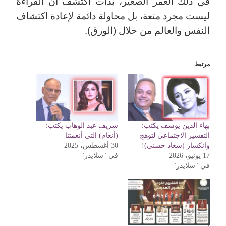
في ذلك العمر الصغير، بدأت أكتشف أن القراءة
ليست مجرد متعة، بل محاولة دائمة لإعادة اكتشاف
النفس والعالم من خلال (الورق).
مرتبط
بهاء الدين يوسف يكتب:
شريف عبد الوهاب يكتب:
التفسير الاجتماعي لتوهج
(أنغام) التي أنغمتنا
وانكسار (سعاد حسني)!
30 أغسطس، 2025
17 يونيو، 2026
في "سلايدر"
في "سلايدر"