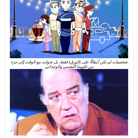
شخصيات لم تكن أبطالًا على (الورق) فقط، بل تحولت مع الوقت إلى جزء
من تكويننا النفسي والوجداني