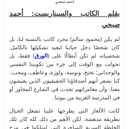
أحمد صبحي
بقلم الكاتب والسيناريست: أحمد
صبحي
لم يكن (محمود سالم) مجرد كاتب بالنسبة لنا، بل
كان شخصًا دخل حياتنا ليعيد تشكيلها بالكامل.
شخصياته لم تكن أبطالًا على (
الورق
) فقط، بل
تحولت مع الوقت إلى جزء من تكويننا النفسي
والوجداني؛ تختخ، ونوسة، ولوزة، وعاطف، ومحب..
كنا نشعر أنهم أصدقاؤنا الحقيقيون الذين يعيشون
معنا، وأن مغامراتهم تحدث في الشارع المجاور أو
في المدرسة القريبة من بيوتنا.
كانت الألغاز التي يطرحها علينا تشعل الخيال
بطريقة مدهشة، لكن الأهم من ذلك كله كان تلك
الخلطة السرية الساحرة التي امتلكها في مزج