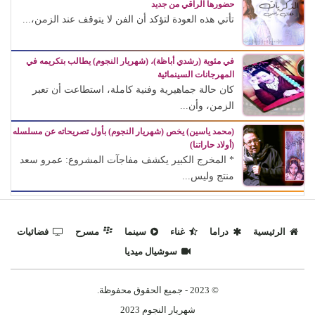
حضورها الراقي من جديد
تأتي هذه العودة لتؤكد أن الفن لا يتوقف عند الزمن،...
في مئوية (رشدي أباظة)، (شهريار النجوم) يطالب بتكريمه في
المهرجانات السينمائية
كان حالة جماهيرية وفنية كاملة، استطاعت أن تعبر
الزمن، وأن...
(محمد ياسين) يخص (شهريار النجوم) بأول تصريحاته عن مسلسله
(أولاد حاراتنا)
* المخرج الكبير يكشف مفاجآت المشروع: عمرو سعد
منتج وليس...
الرئيسية
دراما
غناء
سينما
مسرح
فضائيات
سوشيال ميديا
© 2023 - جميع الحقوق محفوظة.
شهريار النجوم 2023