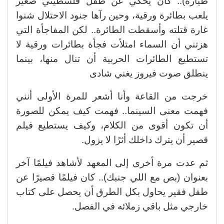
طيارة).. كان يحكي عن طفل فلسطيني صغير
يلعب بطائرة ورقية، وحين رآها جنود الاحتلال شنوا
غارة قتلته وأسقطت الطائرة.. لكن المفاجأة التي
هزتني أن السماء امتلأت فجأة بطائرات ورقية لا
تستطيع الطائرات الحربية أن تنال منها، بينما
ينطلق صوت فيروز يغني شادى
خرجت من القاعة وأنا أشعر للمرة الأولى أنني
فهمت معنى السينما.. فهمت كيف يمكن للصورة
أن تكون أقوى من الكلام، وكيف يستطيع فيلم
قصير أن يترك داخلك أثرًا لا يزول.
ثم عدت مرة أخرى إلى المعهد لأشاهد فيلمًا آخر
بعنوان (بص مع اللي جنبك).. كان فيلمًا قصيرًا عن
طفل فقير يحاول بكل الطرق أن يحصل على كتاب
خارجي مثل باقي زملائه في الفصل.