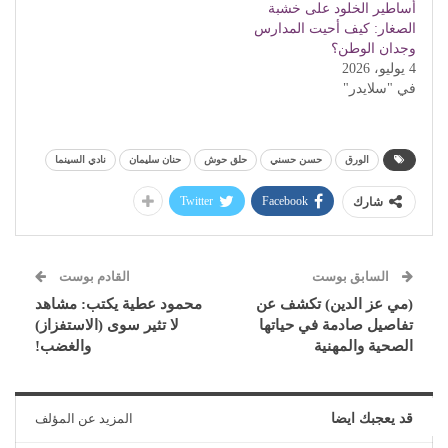
أساطير الخلود على خشبة
الصغار: كيف أحيت المدارس
وجدان الوطن؟
4 يوليو، 2026
في "سلايدر"
الورق
حسن حسني
حلق حوش
حنان سليمان
نادي السينما
Twitter
Facebook
شارك
السابق بوست
القادم بوست
(مي عز الدين) تكشف عن
محمود عطية يكتب: مشاهد
تفاصيل صادمة في حياتها
لا تثير سوى (الاستفزاز)
الصحية والمهنية
والغضب!
قد يعجبك ايضا
المزيد عن المؤلف