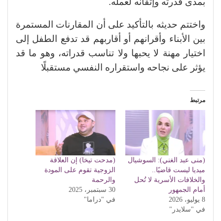
بمدى قدرته وإتقانه لعمله.
واختتم حديثه بالتأكيد على أن المقارنات المستمرة
بين الأبناء وأقرانهم أو أقاربهم قد تدفع الطفل إلى
اختيار مهنة لا يحبها ولا تناسب قدراته، وهو ما قد
يؤثر على نجاحه واستقراره النفسي مستقبلًا
مرتبط
(منى عبد الغني): السوشيال
(مدحت تيخا) إن العلاقة
ميديا ليست قاضيًا..
الزوجية تقوم على المودة
والخلافات الأسرية لا تُحل
والرحمة
أمام الجمهور
30 سبتمبر، 2025
8 يوليو، 2026
في "دراما"
في "سلايدر"