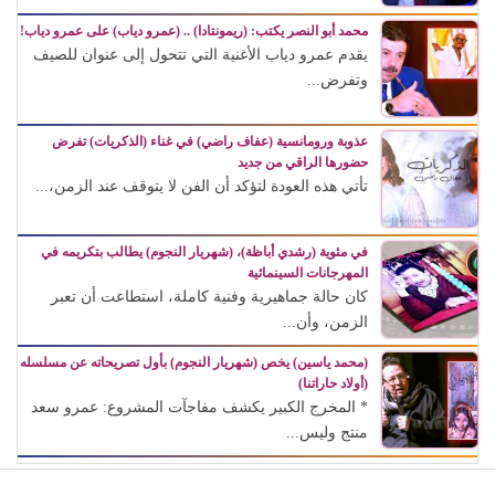
محمد أبو النصر يكتب: (ريمونتادا) .. (عمرو دياب) على عمرو دياب!
يقدم عمرو دياب الأغنية التي تتحول إلى عنوان للصيف
وتفرض...
عذوبة ورومانسية (عفاف راضي) في غناء (الذكريات) تفرض
حضورها الراقي من جديد
تأتي هذه العودة لتؤكد أن الفن لا يتوقف عند الزمن،...
في مئوية (رشدي أباظة)، (شهريار النجوم) يطالب بتكريمه في
المهرجانات السينمائية
كان حالة جماهيرية وفنية كاملة، استطاعت أن تعبر
الزمن، وأن...
(محمد ياسين) يخص (شهريار النجوم) بأول تصريحاته عن مسلسله
(أولاد حاراتنا)
* المخرج الكبير يكشف مفاجآت المشروع: عمرو سعد
منتج وليس...