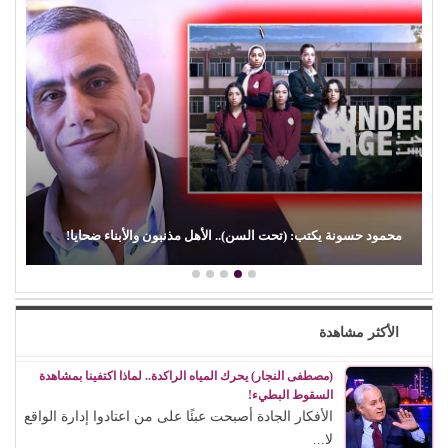
محمود حسونة يكتب: (تحت السن).. الأهل مذنبون والأبناء ضحايا!
الأكثر مشاهدة
(مصطفى النجار) يحرك المياه الراكدة.. لماذا اكتفينا بمشاهدة
السقوط البطيء!
الأفكار الجادة أصبحت عبئًا على من اعتادوا إدارة الواقع
لا...