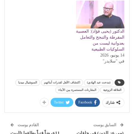
الدكتور (يحيى فؤاد): العصبية
المفرطة والتبجح والتعامل
بعدوانية ليست من
السلوكيات الطبيعية
14 يونيو، 2026
في "سلايدر"
(مدحت عبد الهادي)
اكتشاف الأهل لقدرات أبنائهم
السوشيال ميديا
العلاقة الزوجية
المقارنات المستمرة بين الأبناء
Twitter
Facebook
شارك
السابق بوست
القادم بوست
(مي عز الدين) في حلقات
11عرضاً فنياً يطلقها (البيت