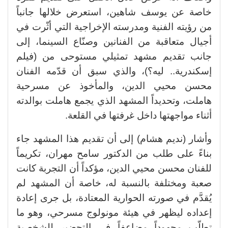
خاصة عن يوسف شاهين، استعرض خلالها جانباً
من رؤيته الفنية ومدرسته الإخراجية التي أثّرت في
أجيال متعاقبة من الفنانين وصنّاع السينما، إلى
جانب تقديم مشهد تمثيلي مستوحى من (فيلم
إسكندرية.. ليه؟)، والذي سبق أن قدّمه الفنان
محسن محيي الدين، والمأخوذ عن مسرحية
هاملت، وتحديداً المشهد الذي يجمع هاملت بوالدته
أثناء مواجهتها داخل غرفتها في القلعة.
وأشار (نديم هشام) إلى أن تقديم هذا المشهد جاء
بناءً على طلب من الدكتور سامح مهران، تكريماً
للفنان محسن محيي الدين، مؤكداً أن التجربة كانت
صعبة ومختلفة بالنسبة له، خاصة أن المشهد لم
يُقدَّم في صورته الحوارية المعتادة، بل جرى إعادة
إعداده ليظهر في هيئة مونولوج مسرحي، وهو ما
تطلّب مجهوداً مضاعفاً في التحضير للشخصية