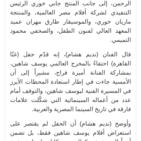
الرحمن، إلى جانب المنتج جابي خوري الرئيس
التنفيذي لشركة أفلام مصر العالمية، والمنتجة
ماريان خوري، والموسيقار طارق مهران عميد
المعهد العالي لفنون الطفل، والصحفي محمود
التميمي.
قال الفنان (نديم هشام)، إنه قدّم حفل (غنّا
القاهرة) احتفاءً بالمخرج العالمي يوسف شاهين،
بمشاركة الفنانة أميرة فراج، مشيراً إلى أن
الأمسية جاءت في إطار استعادة المحطات الأبرز
في المسيرة الفنية ليوسف شاهين، والتوقف أمام
عدد من أعماله السينمائية التي شكّلت علامات
فارقة في تاريخ السينما المصرية والعربية.
وأوضح (نديم هشام) أن الحفل لم يقتصر على
استعراض أفلام يوسف شاهين فقط، بل تضمن