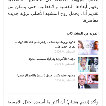
وفهم أبعادها النفسية والانفعالية، حتى يتمكن من
تقديم أداء يحمل روح المشهد الأصلي برؤية جديدة
معاصرة.
المزيد من المشاركات
عذوبة ورومانسية (عفاف راضي) في غناء (الذكريات)
تفرض حضورها…
أغسطس 6, 2026
برتقان (الأبنودي) وفراولة مصطفى حدوتة!
أغسطس 6, 2026
محمود عطية يكتب: سوق (الترند) واللحم الرخيص!
أغسطس 6, 2026
وأكد (نديم هشام) أن أكثر ما أسعده خلال الأمسية