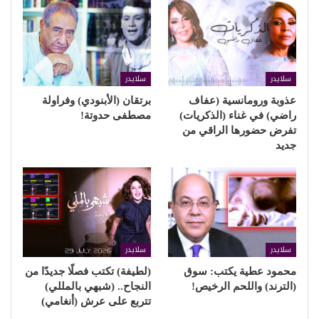
سلايدر
سلايدر
عذوبة ورومانسية (عفاف
برتقان (الأبنودي) وفراولة
راضي) في غناء (الذكريات)
مصطفى حدوتة!
تفرض حضورها الراقي من
جديد
سلايدر
سلايدر
محمود عطية يكتب: سوق
(لطيفة) تكتب فصلًا جديدًا من
(الترند) واللحم الرخيص!
النجاح.. (شبهي بالمللي)
تتربع على عرش (أنغامي)