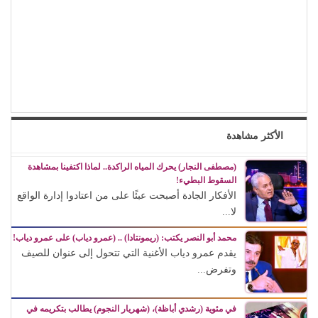
الأكثر مشاهدة
(مصطفى النجار) يحرك المياه الراكدة.. لماذا اكتفينا بمشاهدة
السقوط البطيء!
الأفكار الجادة أصبحت عبئًا على من اعتادوا إدارة الواقع
لا...
محمد أبو النصر يكتب: (ريمونتادا) .. (عمرو دياب) على عمرو دياب!
يقدم عمرو دياب الأغنية التي تتحول إلى عنوان للصيف
وتفرض...
في مئوية (رشدي أباظة)، (شهريار النجوم) يطالب بتكريمه في