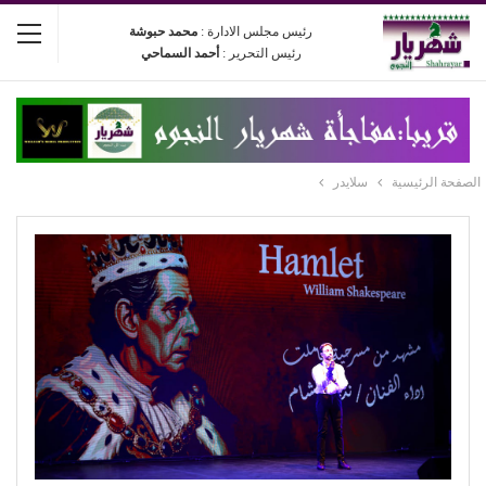
رئيس مجلس الادارة :
محمد حبوشة
رئيس التحرير :
أحمد السماحي
الصفحة الرئيسية
سلايدر