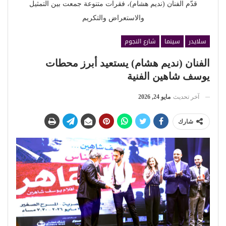
قدّم الفنان (نديم هشام)، فقرات متنوعة جمعت بين التمثيل
والاستعراض والتكريم
سلايدر
سينما
شارع النجوم
الفنان (نديم هشام) يستعيد أبرز محطات
يوسف شاهين الفنية
آخر تحديث
مايو 24, 2026
شارك