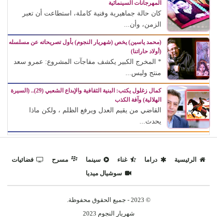
المهرجانات السينمائية
كان حالة جماهيرية وفنية كاملة، استطاعت أن تعبر
الزمن، وأن...
(محمد ياسين) يخص (شهريار النجوم) بأول تصريحاته عن مسلسله
(أولاد حاراتنا)
* المخرج الكبير يكشف مفاجآت المشروع: عمرو سعد
منتج وليس...
كمال زغلول يكتب: البنية الثقافية والإبداع الشعبي (29).. (السيرة
الهلالية) وآفة الكذب
القاضي من يقيم العدل ويرفع الظلم ، ولكن ماذا
يحدث...
الرئيسية
دراما
غناء
سينما
مسرح
فضائيات
سوشيال ميديا
© 2023 - جميع الحقوق محفوظة.
شهريار النجوم 2023