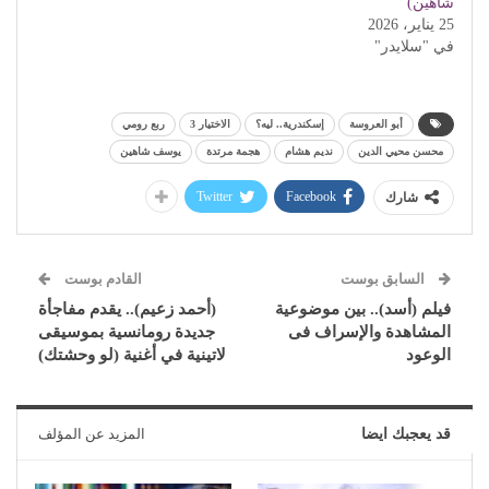
شاهين)
25 يناير، 2026
في "سلايدر"
أبو العروسة
إسكندرية.. ليه؟
الاختيار 3
ربع رومي
محسن محيي الدين
نديم هشام
هجمة مرتدة
يوسف شاهين
Twitter
Facebook
شارك
السابق بوست
القادم بوست
فيلم (أسد).. بين موضوعية
(أحمد زعيم).. يقدم مفاجأة
المشاهدة والإسراف فى
جديدة رومانسية بموسيقى
الوعود
لاتينية في أغنية (لو وحشتك)
قد يعجبك ايضا
المزيد عن المؤلف