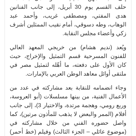
حلف القسم يوم 30 أبريل، إلى جانب الفنانين
هدى المفتي، ومصطفى غريب، وأحمد عبد
الوهاب، وطه دسوقي، أمام نقيب الممثلين أشرف
زكي وأعضاء مجلس النقابة.
ويُعد (نديم هشام) من خريجي المعهد العالي
للفنون المسرحية قسم التمثيل والإخراج، حيث
كان الأول على دفعته، ما أهّله لتمثيل مصر في
ملتقى أوائل معاهد الوطن العربي بالإمارات.
وجاء انضمامه للنقابة بعد مشاركته في عدد من
الأعمال الفنية، من بينها مسلسلات (أبو العروسة،
وربع رومي، وهجمة مرتدة، والاختيار 3)، إلى جانب
أفلام (الممر والبعض لا يذهب للمأذون مرتين)، كما
واصل حضوره الفني من خلال مشاركته في
(موضوع عائلي – الجزء الثالث) وفيلم (خط أحمر)