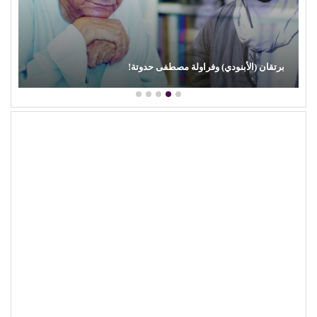
ان (الأبنودي) وفراولة مصطفى حدوتة!
محمود عط