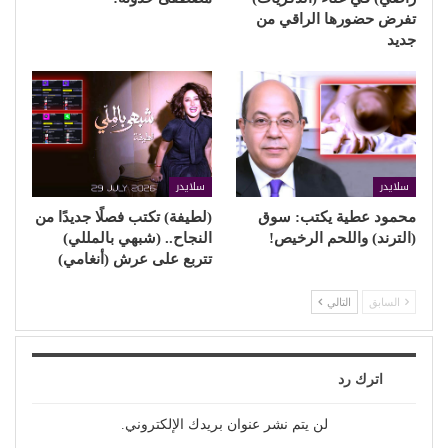
تفرض حضورها الراقي من
جديد
سلايدر
سلايدر
محمود عطية يكتب: سوق
(لطيفة) تكتب فصلًا جديدًا من
(الترند) واللحم الرخيص!
النجاح.. (شبهي بالمللي)
تتربع على عرش (أنغامي)
السابق
التالي
اترك رد
لن يتم نشر عنوان بريدك الإلكتروني.