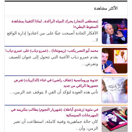
الأكثر مشاهدة
(مصطفى النجار) يحرك المياه الراكدة.. لماذا اكتفينا بمشاهدة
السقوط البطيء!
الأفكار الجادة أصبحت عبئًا على من اعتادوا إدارة الواقع
لا...
محمد أبو النصر يكتب: (ريمونتادا) .. (عمرو دياب) على عمرو دياب!
يقدم عمرو دياب الأغنية التي تتحول إلى عنوان للصيف
وتفرض...
عذوبة ورومانسية (عفاف راضي) في غناء (الذكريات) تفرض
حضورها الراقي من جديد
تأتي هذه العودة لتؤكد أن الفن لا يتوقف عند الزمن،...
في مئوية (رشدي أباظة)، (شهريار النجوم) يطالب بتكريمه في
المهرجانات السينمائية
كان حالة جماهيرية وفنية كاملة، استطاعت أن تعبر
الزمن، وأن...