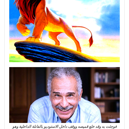
فوجئت به وقد خلع قميصه ووقف داخل الاستوديو بالفانلة الداخلية وهو