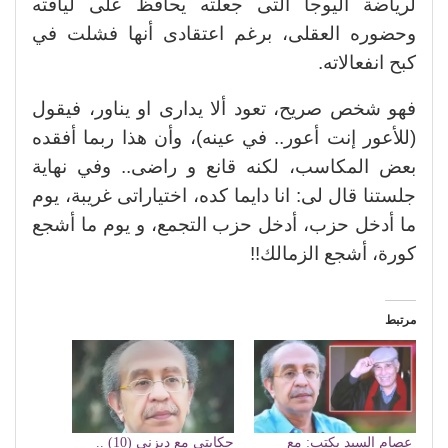
لرياضة اليوجا التى جعلته يحافظ على لياقته
وحضوره العقلى، برغم اعتقادى أنها فشلت في
كبح انفعالاته.
فهو شخص صريح، تعود ألا يدارى او يناور، فيقول
(للأعور إنت أعور.. في عينه)، وأن هذا ربما أفقده
بعض المكاسب، لكنه قانع و راضى.. وفي نهاية
جلستنا قال لى: انا دايما كده، اختياراتى غريبة، يوم
ما أدخل حزب، أدخل حزب التجمع، و يوم ما أشجع
كورة، أشجع الزمالك!!
مرتبط
عصام السيد يكتب: مع
حكايتى مع ديزنى (10) ..