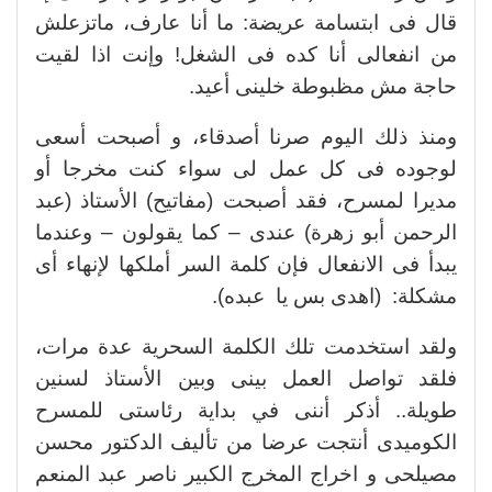
قال فى ابتسامة عريضة: ما أنا عارف، ماتزعلش
من انفعالى أنا كده فى الشغل! وإنت اذا لقيت
حاجة مش مظبوطة خلينى أعيد.
ومنذ ذلك اليوم صرنا أصدقاء، و أصبحت أسعى
لوجوده فى كل عمل لى سواء كنت مخرجا أو
مديرا لمسرح، فقد أصبحت (مفاتيح) الأستاذ (عبد
الرحمن أبو زهرة) عندى – كما يقولون – وعندما
يبدأ فى الانفعال فإن كلمة السر أملكها لإنهاء أى
مشكلة: (اهدى بس يا عبده).
ولقد استخدمت تلك الكلمة السحرية عدة مرات،
فلقد تواصل العمل بينى وبين الأستاذ لسنين
طويلة.. أذكر أننى في بداية رئاستى للمسرح
الكوميدى أنتجت عرضا من تأليف الدكتور محسن
مصيلحى و اخراج المخرج الكبير ناصر عبد المنعم