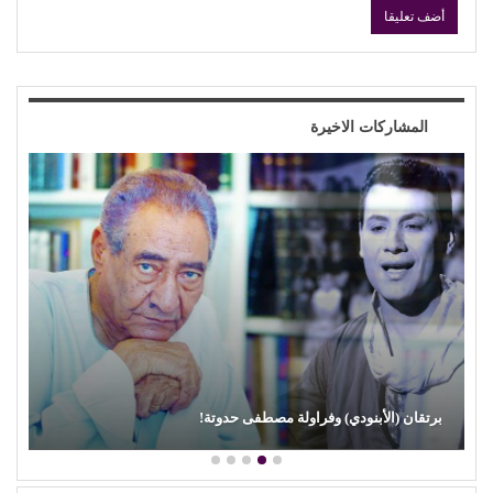
المشاركات الاخيرة
محمود عطية يكتب: سوق (الترند) واللحم الرخيص!