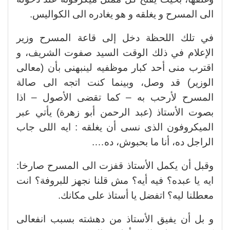
الى المسرح و يغلقه و هو يغادره الى الكواليس.
في تلك اللحظة دخل إلى قاعة المسرح وزير
الإعلام في ذلك الوقت السيد صفوت الشريف، و
اقترب منى أحد كبار موظفيه لينبهنى بأن (معالى
الوزير) قد وصل، وبينما كنت اتجه الى صالة
المسرح لأرحب به – كما تقضى الأصول – اذا
بصوت الأستاذ (عبد الرحمن أبو زهرة) يأتي عبر
الميكروفون الذى نسى أن يغلقه : ايه اللى جاب
الراجل ده، أنا ما بحبوش، ده….
وقبل أن يكمل الأستاذ قفزت الى المسرح صارخا:
ايه يا عبده؟ فيه أيه؟ مش قلنا نجهز للبروفة؟ انت
معطلنا ليه؟ اتفضل يا أستاذ على مكانك.
و بل أن يفيق الأستاذ من دهشته بسبب انفعالى