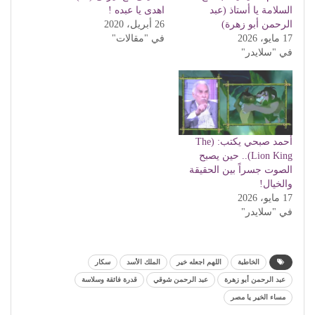
السلامة يا أستاذ (عبد
اهدى يا عبده !
الرحمن أبو زهرة)
26 أبريل، 2020
17 مايو، 2026
في "مقالات"
في "سلايدر"
أحمد صبحي يكتب: (The
Lion King).. حين يصبح
الصوت جسراً بين الحقيقة
والخيال!
17 مايو، 2026
في "سلايدر"
الخاطبة
اللهم اجعله خير
الملك الأسد
سكار
عبد الرحمن أبو زهرة
عبد الرحمن شوقي
قدرة فائقة وسلاسة
مساء الخير يا مصر