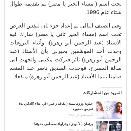
تحت اسم ( مساء الخير يا مصر) تم تقديمه طوال
شتاء عام 1996.
وفي الصيف التالى تم إعداد جزء ثان لنفس العرض
تحت اسم (مساء الخير تانى يا مصر) شارك فيه
الأستاذ (عبد الرحمن أبو زهرة)، وأثناء البروفات
وجدت أحد الموظفين يخبرنى بأن الأستاذ (عبد
الرحمن أبو زهرة) ثائر فتركت مكتبى واتجهت الى
صالة المسرح، فوجدت الصديق ناصر عبد المنعم
صامتا بينما الأستاذ (عبد الرحمن أبو زهرة) منفعلا.
المزيد من المشاركات
عذوبة ورومانسية (عفاف راضي) في غناء (الذكريات)
تفرض حضورها…
أغسطس 6, 2026
برتقان (الأبنودي) وفراولة مصطفى حدوتة!
أغسطس 6, 2026