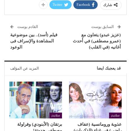
Twitter
Facebook
شارك
السابق بوست
القادم بوست
(عزيز عبدو) يتعاون مع
فيلم (أسد).. بين موضوعية
(عمرو مصطفى) في أحدث
المشاهدة والإسراف فى
أغانيه (في القلب)
الوعود
قد يعجبك ايضا
المزيد عن المؤلف
سلايدر
سلايدر
عذوبة ورومانسية (عفاف
برتقان (الأبنودي) وفراولة
راضي) في غناء (الذكريات)
مصطفى حدوتة!