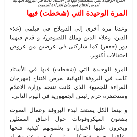
المرة الوحيدة التي (شخطت) فيها في الأستاذ كانت في البروفة النهائية
لعرض افتتاح (مهرجان القراءة للجميع)
المرة الوحيدة التي (شخطت) فيها
وعدنا مرة أخرى إلى الدوبلاج في فيلمى (علاء
الدين، وعلاء الدين وملك اللصوص)، و قدم فيهما
دور (جعفر) كما شاركنى في عرضين من عروض
احتفالات أكتوبر.
المرة الوحيدة التي (شخطت) فيها في الأستاذ
كانت في البروفة النهائية لعرض افتتاح (مهرجان
القراءة للجميع)، الذى كانت تنتجه وزارة الاعلام
وستحضره حرم رئيس الجمهورية في اليوم التالى.
و بينما الكل يستعد لبدء البروفة وعمال الصوت
يضعون الميكروفونات حول أعناق الممثلين
ويجرون عليها اختبارا، و يعلمونهم كيفية فتحها
وغلقها، بحيث يفتح كل ممثل ميكرفونه عند دخوله