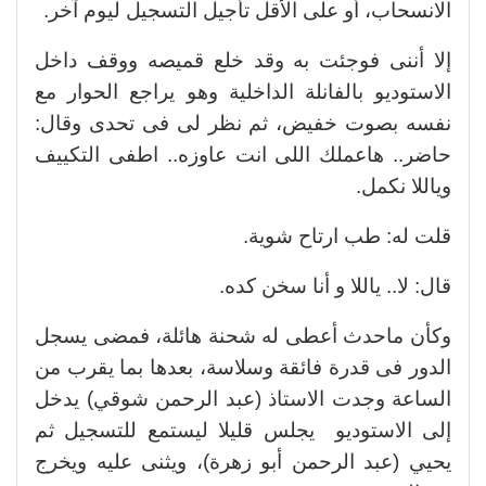
الانسحاب، أو على الأقل تأجيل التسجيل ليوم آخر.
إلا أننى فوجئت به وقد خلع قميصه ووقف داخل
الاستوديو بالفانلة الداخلية وهو يراجع الحوار مع
نفسه بصوت خفيض، ثم نظر لى فى تحدى وقال:
حاضر.. هاعملك اللى انت عاوزه.. اطفى التكييف
وياللا نكمل.
قلت له: طب ارتاح شوية.
قال: لا.. ياللا و أنا سخن كده.
وكأن ماحدث أعطى له شحنة هائلة، فمضى يسجل
الدور فى قدرة فائقة وسلاسة، بعدها بما يقرب من
الساعة وجدت الاستاذ (عبد الرحمن شوقي) يدخل
إلى الاستوديو يجلس قليلا ليستمع للتسجيل ثم
يحيي (عبد الرحمن أبو زهرة)، ويثنى عليه ويخرج