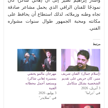
وأشار إبراهيم نصير إلى أن (هاني شاكر) كان
نموذجًا للفنان الراقي الذي يحمل مشاعر صادقة
تجاه وطنه وزملائه، لذلك استطاع أن يحافظ على
مكانته ومحبة الجمهور طوال سنوات مشواره
الفني.
مرتبط
(إسلام جمال): الفنان شريف
مهرجان مالمو يحتفي
منير، كان حريص على تقديم
بمسيرة (هاني شاكر)
الشخصية بشكل متكامل
ويستعيد أجمل محطاته
3 أبريل، 2026
الفنية
في "دراما"
3 يوليو، 2026
في "سلايدر"