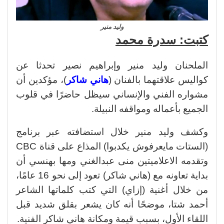
وليد منير
كتبت: سدرة محمد
الملحنان وليد منير وإبراهيم نصير تحدثا عن
كواليس علاقتهما بالفنان (
هاني شاكر
)، مؤكدين أن
مشواره الفني والإنساني سيظل حاضرًا في قلوب
الجميع بأعماله ومواقفه النبيلة.
وكشف وليد منير خلال استضافته عبر برنامج
(الستات مايعرفوش يكدبوا) المذاع على قناة CBC
وتقدمه الاعلاميتين منى عبدالغني ومها بهنسي أن
بداية تعاونه مع (هاني شاكر) تعود إلى نحو 16 عامًا،
من خلال أغنية (إزاي) التي كتب كلماتها الشاعر
أحمد شتا، موضحًا أنه كان يشعر بقلق شديد قبل
اللقاء الأول، بسبب قيمة ومكانة هاني شاكر الفنية.