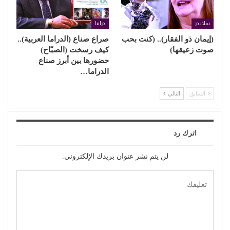
سلايدر
دراما
(إيمان ذو الفقار).. (كنت بحب
صراع صناع (الدراما العربية)..
صوت زعيقها)
كيف رسخت (الصبّاح)
حضورها بين أبرز صناع
الدراما…
السابق
التالي
اترك رد
لن يتم نشر عنوان بريدك الإلكتروني.