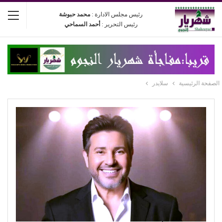
رئيس مجلس الادارة :
محمد حبوشة
رئيس التحرير :
أحمد السماحي
الصفحة الرئيسية
سلايدر