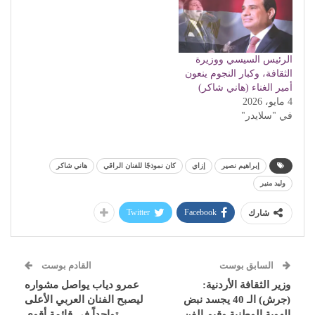
الرئيس السيسي ووزيرة
الثقافة، وكبار النجوم ينعون
أمير الغناء (هاني شاكر)
4 مايو، 2026
في "سلايدر"
إبراهيم نصير
إزاي
كان نموذجًا للفنان الراقي
هاني شاكر
وليد منير
Twitter
Facebook
شارك
السابق بوست
القادم بوست
وزير الثقافة الأردنية:
عمرو دياب يواصل مشواره
(جرش) الـ 40 يجسد نبض
ليصبح الفنان العربي الأعلى
الهوية الوطنية وقيم الفن
تواجداً في قائمة أقوى