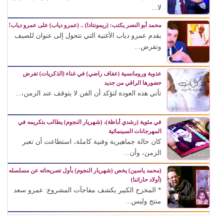
لا...
محمد أبو النصر يكتب: (ريمونتادا) .. (عمرو دياب) على عمرو دياب!
يقدم عمرو دياب الأغنية التي تتحول إلى عنوان للصيف
وتفرض...
عذوبة ورومانسية (عفاف راضي) في غناء (الذكريات) تفرض
حضورها الراقي من جديد
تأتي هذه العودة لتؤكد أن الفن لا يتوقف عند الزمن،...
في مئوية (رشدي أباظة)، (شهريار النجوم) يطالب بتكريمه في
المهرجانات السينمائية
كان حالة جماهيرية وفنية كاملة، استطاعت أن تعبر
الزمن، وأن...
(محمد ياسين) يخص (شهريار النجوم) بأول تصريحاته عن مسلسله
(أولاد حاراتنا)
* المخرج الكبير يكشف مفاجآت المشروع: عمرو سعد
منتج وليس...