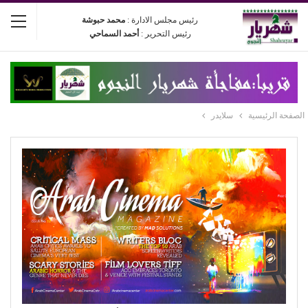
رئيس مجلس الادارة :
محمد حبوشة
رئيس التحرير :
أحمد السماحي
الصفحة الرئيسية
سلايدر