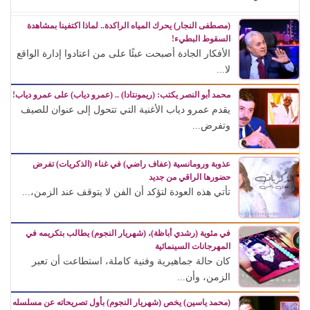
(مصطفى النجار) يحرك المياه الراكدة.. لماذا اكتفينا بمشاهدة
السقوط البطيء!
الأفكار الجادة أصبحت عبئًا على من اعتادوا إدارة الواقع
لا...
محمد أبو النصر يكتب: (ريمونتادا) .. (عمرو دياب) على عمرو دياب!
يقدم عمرو دياب الأغنية التي تتحول إلى عنوان للصيف
وتفرض...
عذوبة ورومانسية (عفاف راضي) في غناء (الذكريات) تفرض
حضورها الراقي من جديد
تأتي هذه العودة لتؤكد أن الفن لا يتوقف عند الزمن،...
في مئوية (رشدي أباظة)، (شهريار النجوم) يطالب بتكريمه في
المهرجانات السينمائية
كان حالة جماهيرية وفنية كاملة، استطاعت أن تعبر
الزمن، وأن...
(محمد ياسين) يخص (شهريار النجوم) بأول تصريحاته عن مسلسله