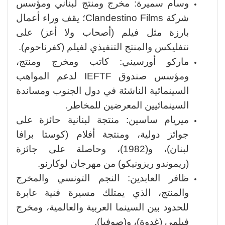
وسام سميرة: مخرج ومنتج لبناني ومؤسس
شركة Clandestino Films؛ يقف وراء أعمال
بارزة مثل فيلم (أصحاب ولا أعز) على
نتفليكس والمنتج التنفيذي لفيلم (كفرناحوم).
ماركو أورسيني: كاتب ومخرج ومنتج،
ومؤسس صندوق IEFTF لدعم المواهب
السينمائية الناشئة في دول الجنوب ومساندة
السينمائيين المعرضين للمخاطر.
ميريام ساسين: منتجة لبنانية حائزة على
جوائز دولية، ومنتجة أفلام (كوستا برافا
لبنان)، و(1982)، وحاصلة على جائزة
(ريموندو ريزونيكو) من مهرجان لوكارنو.
ظافر العابدين: النجم التونسي والمخرج
والمنتج، الذي يمتلك مسيرة فنية عابرة
للحدود بين السينما العربية والعالمية، ومخرج
فيلمي (غدوة)، و(صوفيا).