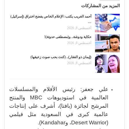
المزيد من المشاركات
أحمد الغريب يكتب: الإعلام الخاص يفضح اختراق (إسرائيل)
…
أغسطس 8, 2026
حكاية ودوشة.. و(مصطفى حدوتة)!
أغسطس 8, 2026
(إيمان ذو الفقار).. (كنت بحب صوت زعيقها)
أغسطس 8, 2026
علي جعفر: رئيس الأفلام والمسلسلات
العالمية في استوديوهات MBC والمنتج
المرشح لجائزة (بافتا)، أشرف على إنتاجات
عالمية كبرى في السعودية مثل فيلمي
(Desert Warrior، وKandahar).