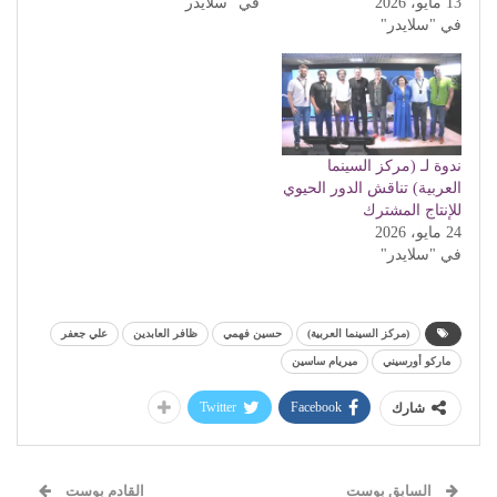
13 مايو، 2026
في "سلايدر"
في "سلايدر"
ندوة لـ (مركز السينما
العربية) تناقش الدور الحيوي
للإنتاج المشترك
24 مايو، 2026
في "سلايدر"
(مركز السينما العربية)
حسين فهمي
ظافر العابدين
علي جعفر
ماركو أورسيني
ميريام ساسين
Twitter
Facebook
شارك
السابق بوست
القادم بوست