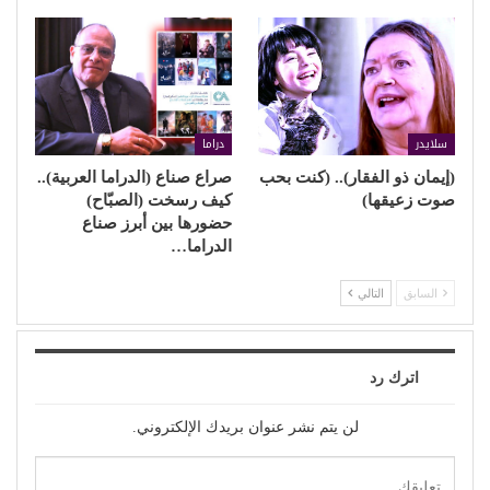
سلايدر
دراما
(إيمان ذو الفقار).. (كنت بحب
صراع صناع (الدراما العربية)..
صوت زعيقها)
كيف رسخت (الصبّاح)
حضورها بين أبرز صناع
الدراما…
السابق
التالي
اترك رد
لن يتم نشر عنوان بريدك الإلكتروني.