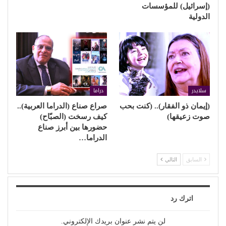
(إسرائيل) للمؤسسات
الدولية
سلايدر
دراما
(إيمان ذو الفقار).. (كنت بحب
صراع صناع (الدراما العربية)..
صوت زعيقها)
كيف رسخت (الصبّاح)
حضورها بين أبرز صناع
الدراما…
السابق
التالي
اترك رد
لن يتم نشر عنوان بريدك الإلكتروني.