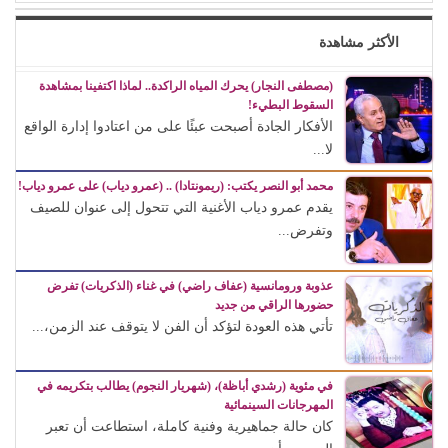
الأكثر مشاهدة
(مصطفى النجار) يحرك المياه الراكدة.. لماذا اكتفينا بمشاهدة
السقوط البطيء!
الأفكار الجادة أصبحت عبئًا على من اعتادوا إدارة الواقع
لا...
محمد أبو النصر يكتب: (ريمونتادا) .. (عمرو دياب) على عمرو دياب!
يقدم عمرو دياب الأغنية التي تتحول إلى عنوان للصيف
وتفرض...
عذوبة ورومانسية (عفاف راضي) في غناء (الذكريات) تفرض
حضورها الراقي من جديد
تأتي هذه العودة لتؤكد أن الفن لا يتوقف عند الزمن،...
في مئوية (رشدي أباظة)، (شهريار النجوم) يطالب بتكريمه في
المهرجانات السينمائية
كان حالة جماهيرية وفنية كاملة، استطاعت أن تعبر