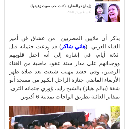
(إيمان ذو الفقار).. (كنت بحب صوت زعيقها)
أغسطس 8, 2026
يذكر أن ملايين المصريين من عشاق فن أمير
الغناء العربي (
هاني شاكر
) قد ودعت جثمانه قبل
ثلاثة أيام، في إشارة إلى أنه احتل قلوبهم
ووجدانهم على مدار ستة عقود ماضية من الغناء
الرصين، وفي حشد مهيب شيعت بعد صلاة ظهر
الأربعاء الماضي جنازة الراحل الكبير من مسجد أبو
شقة (ببالم هيلز) بالشيخ زايد، وُوري جثمانه الثرى،
بمقابر العائلة بطريق الواحات بمدينة 6 أكتوبر.