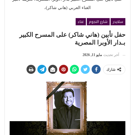
الغناء العربي (هاني شاكر)،
سلايدر
شارع النجوم
غناء
حفل تأبين (هاني شاكر) على المسرح الكبير
بـدار الأوبرا المصرية
آخر تحديث
مايو 11, 2026
شارك