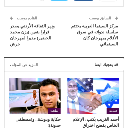
السابق بوست
القادم بوست
مركز السينما العربية يختتم
وزير الثقافة الأردني يصدر
سلسلة ندواته في سوق
قرارا بتعين (يزن محمد
الأفلام بمهرجان كان
الخضير) مديرا لمهرجان
السينمائي
جرش
قد يعجبك ايضا
المزيد عن المؤلف
سلايدر
سلايدر
أحمد الغريب يكتب: الإعلام
حكاية ودوشة.. و(مصطفى
الخاص يفضح اختراق
حدوتة)!