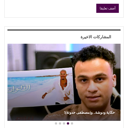
المشاركات الاخيرة
حكاية ودوشة.. و(مصطفى حدوتة)!