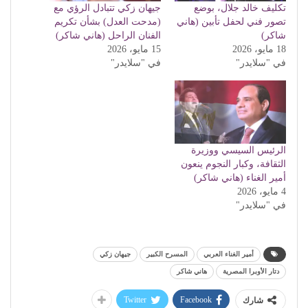
تكليف خالد جلال، بوضع
جيهان زكي تتبادل الرؤي مع
تصور فني لحفل تأبين (هاني
(مدحت العدل) بشأن تكريم
شاكر)
الفنان الراحل (هاني شاكر)
18 مايو، 2026
15 مايو، 2026
في "سلايدر"
في "سلايدر"
الرئيس السيسي ووزيرة
الثقافة، وكبار النجوم ينعون
أمير الغناء (هاني شاكر)
4 مايو، 2026
في "سلايدر"
أمير الغناء العربي
المسرح الكبير
جيهان زكي
دتار الأوبرا المصرية
هاني شاكر
Twitter
Facebook
شارك