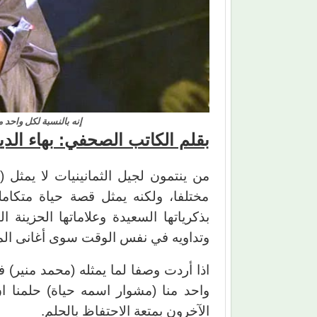
إنه بالنسبة لكل واحد 
بقلم الكاتب الصحفي: بهاء ال
من ينتمون لجيل الثمانينيات لا يمثل (
م
مختلفا، ولكنه يمثل قصة حياة متكامل
بذكرياتها السعيدة وعلاماتها الحزينة 
وتداويه في نفس الوقت سوى أغانى الم
اذا أردت وصفا لما يمثله (محمد منير) 
واحد منا (مشوار اسمه حياة) حلمنا 
الآخرون بمتعة الاحتفاظ بالحلم.