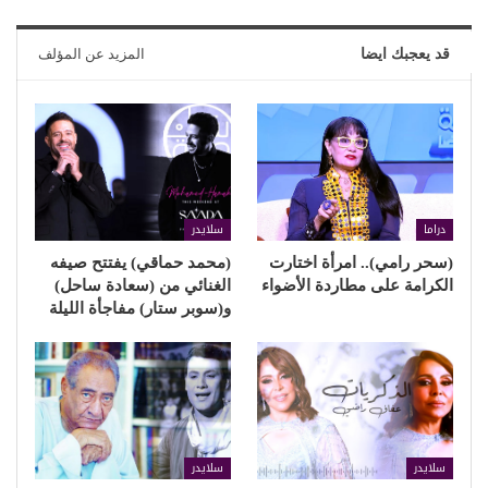
قد يعجبك ايضا
المزيد عن المؤلف
دراما
سلايدر
(سحر رامي).. امرأة اختارت
(محمد حماقي) يفتتح صيفه
الكرامة على مطاردة الأضواء
الغنائي من (سعادة ساحل)
و(سوبر ستار) مفاجأة الليلة
سلايدر
سلايدر