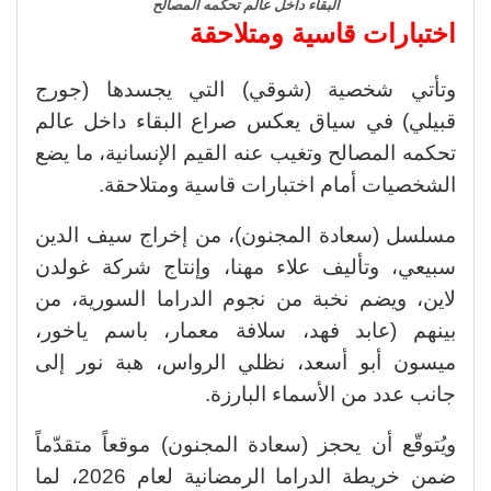
البقاء داخل عالم تحكمه المصالح
اختبارات قاسية ومتلاحقة
وتأتي شخصية (شوقي) التي يجسدها (جورج
قبيلي) في سياق يعكس صراع البقاء داخل عالم
تحكمه المصالح وتغيب عنه القيم الإنسانية، ما يضع
الشخصيات أمام اختبارات قاسية ومتلاحقة.
مسلسل (سعادة المجنون)، من إخراج سيف الدين
سبيعي، وتأليف علاء مهنا، وإنتاج شركة غولدن
لاين، ويضم نخبة من نجوم الدراما السورية، من
بينهم (عابد فهد، سلافة معمار، باسم ياخور،
ميسون أبو أسعد، نظلي الرواس، هبة نور إلى
جانب عدد من الأسماء البارزة.
ويُتوقّع أن يحجز (سعادة المجنون) موقعاً متقدّماً
ضمن خريطة الدراما الرمضانية لعام 2026، لما