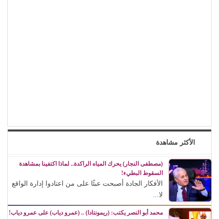
الأكثر مشاهدة
(مصطفى النجار) يحرك المياه الراكدة.. لماذا اكتفينا بمشاهدة
السقوط البطيء!
الأفكار الجادة أصبحت عبئًا على من اعتادوا إدارة الواقع
لا...
محمد أبو النصر يكتب: (ريمونتادا) .. (عمرو دياب) على عمرو دياب!