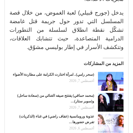
يدخل (جورج قبيلي) لعبة الغموض، من خلال قصة
المسلسل التي تدور حول جريمة قتل غامضة
تشكّل نقطة انطلاق لسلسلة من التطورات
الدرامية المتصاعدة، حيث تتشابك العلاقات،
وتتكشف الأسرار في إطار بوليسي مشوّق.
المزيد من المشاركات
(سحر رامي).. امرأة اختارت الكرامة على مطاردة الأضواء
أغسطس 7, 2026
(محمد حماقي) يفتتح صيفه الغنائي من (سعادة ساحل)
و(سوبر ستار)…
أغسطس 7, 2026
عذوبة ورومانسية (عفاف راضي) في غناء (الذكريات)
تفرض حضورها…
أغسطس 6, 2026