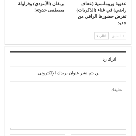
عذوبة ورومانسية (عفاف
برتقان (الأبنودي) وفراولة
راضي) في غناء (الذكريات)
مصطفى حدوتة!
تفرض حضورها الراقي من
جديد
السابق
التالي
اترك رد
لن يتم نشر عنوان بريدك الإلكتروني.