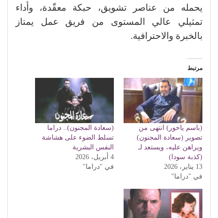
يحمله من عناصر تشويق، حبكة معقّدة، وأداء
تمثيلي عالي المستوى من فريق عمل يمتاز
بالخبرة والاحترافية.
مرتبط
(باسم ياخور) انتهى من
(سعادة المجنون).. دراما
تصوير (سعادة المجنون)
تسلط الضوء على هشاشة
ويراهن عليه، ويستعد لـ
النفس البشرية
(كذبة سودا)
4 أبريل، 2026
13 يناير، 2026
في "دراما"
في "دراما"