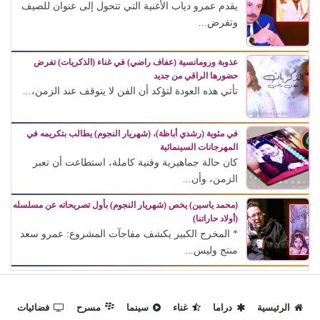
يقدم عمرو دياب الأغنية التي تتحول إلى عنوان للصيف
وتفرض...
عذوبة ورومانسية (عفاف راضي) في غناء (الذكريات) تفرض
حضورها الراقي من جديد
تأتي هذه العودة لتؤكد أن الفن لا يتوقف عند الزمن،...
في مئوية (رشدي أباظة)، (شهريار النجوم) يطالب بتكريمه في
المهرجانات السينمائية
كان حالة جماهيرية وفنية كاملة، استطاعت أن تعبر
الزمن، وأن...
(محمد ياسين) يخص (شهريار النجوم) بأول تصريحاته عن مسلسله
(أولاد حاراتنا)
* المخرج الكبير يكشف مفاجآت المشروع: عمرو سعد
منتج وليس...
الرئيسية
دراما
غناء
سينما
مسرح
فضائيات