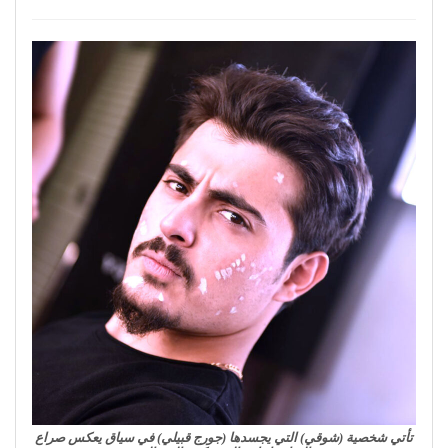
تأتي شخصية (شوقي) التي يجسدها (جورج قبيلي) في سياق يعكس صراع