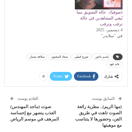
(صوفيا).. حالة التشويق مما
يُبقي المشاهدين في حالة
ترقب وترقب
4 ديسمبر، 2025
في "سلايدر"
باسم ياخور
جورج قبيلي
سعاد المجنون
سلافة معمار
عابد فهد
Twitter
Facebook
شارك
السابق بوست
القادم بوست
(مها الريم).. مطربة رائعة
صوت (ماجد المهندس)
الصوت تاهت في طريق
العذب ينصهر مع إحساسه
الفن، وحضورها لا يتناسب
المرهف في موسم الرياض
مع موهبتها