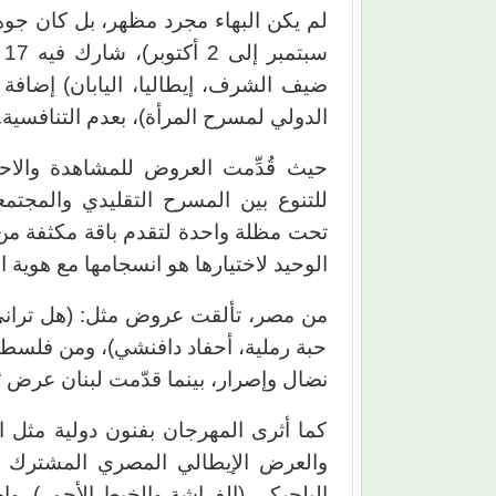
ضيف الشرف، إيطاليا، اليابان) إضافة
الدولي لمسرح المرأة)، بعدم التنافسية.
حيث قُدِّمت العروض للمشاهدة والاحت
للتنوع بين المسرح التقليدي والمجتم
تحت مظلة واحدة لتقدم باقة مكثفة من ق
الوحيد لاختيارها هو انسجامها مع هوية 
من مصر، تألقت عروض مثل: (هل تراني 
حبة رملية، أحفاد دافنشي)، ومن فلسط
نضال وإصرار، بينما قدّمت لبنان عرض “
كما أثرى المهرجان بفنون دولية مثل ا
والعرض الإيطالي المصري المشترك (ح
البلجيكي (الفراشة والخيط الأحمر)، وا