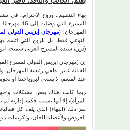
بقلم: الكاتب والناقد: ناصر الع
بهاء التنظيم.. وروح الاحترام.. في مش
المميزة التي و
المهرجان؛ (
مهرجان إيزيس الدولي لمس
النوعي فقط، بل للروح التي اتسم بها،
(دورة سيدة المسرح العربي سميحة أيوب) ح
إن (مهرجان إيزيس الدولي لمسرح المرأة
الفنانة عبير لطفي رئيسة المهرجان، وال
عبد المنعم، لا يسعى لبروباجندا أو نجومي
ربما كانت هناك بعض مشكلات واجهت
المرأة)، إلا أنها بسبب حكمة إدارته لم
سر ذلك (البهاء) الذي يلف كل فعاليا
للعروض ولأعضاء اللجان، وتكريمات مو