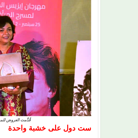
قُدِّمت العروض للمش
ست دول على خشبة واحدة