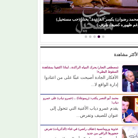
محمد رضوان) يكسر القاعدة.. يختار (حب مستحيل)
(باميلا نون) تنجو 
غم ظهوره كضيف شرف
ورسالة مؤثرة لوال
لأكثر مشاهدة
(مصطفى النجار) يحرك المياه الراكدة.. لماذا اكتفينا بمشاهدة
السقوط البطيء!
الأفكار الجادة أصبحت عبئًا على من اعتادوا
إدارة الواقع لا...
محمد أبو النصر يكتب: (ريمونتادا) .. (عمرو دياب) على عمرو
دياب!
يقدم عمرو دياب الأغنية التي تتحول إلى
عنوان للصيف وتفرض...
عذوبة ورومانسية (عفاف راضي) في غناء (الذكريات) تفرض
حضورها الراقي من جديد