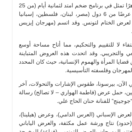
لم يكن البهاء مجرد مظهر، بل كان جوهرًا تمثل في برنامج ضخم امتد لثمانية أيام (من 25
سبتمبر إلى 2 أكتوبر)، شارك فيه 17 عرضًا من 6 دول (مصر، لبنان، فلسطين، إسبانيا
 لعرض الختام لتونس. وقد اتسم (مهرجان إيزيس
فاء لا للتقييم والتحكيم، مما أتاح مساحة أوسع
عي والتجريبي. وقد اتحدت هذه العروض المتباينة
ضايا المرأة والهموم الإنسانية، حيث كان المحدد
المهرجان وفلسفته التأسيسية.
الآن، بيرسونا، طقوس الإشارات والتحولات، آخر
ين، حمل عرض (فاطمة الهواري – لا تصالح) رسالة
جوجينج” للفنانة حنان الحاج علي.
لعرض الإسباني (العرس الدامي)، وعرض (هيلينا)،
دود) نتاج ورشة عمل مكثفة، والعرض الياباني
ختتم المهرجان بالعرض التونسي (فزاعة)
للمخرجة