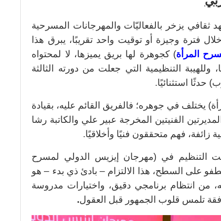
زبي
هد ثقافي يزخر بالفعاليّات والمهرجانات المسرحية
صلت إلى 15 مهرجانًا خلال فترة وجيزة أو توقيت واحد تقريبًا، يبرق هذا
رح المرأة
) كجوهرة لها بريق يميزها، لا لمحتواه
 وللهيبة التنظيمية التي جعلت من دورته الثالثة
دثًا استثنائيًا.
) يختلف في جوهره؛ فالفريق القائم عليه، بقيادة
مديرتين الفنيتين المخرجة عبير علي والكاتبة رشا
ة زائفة، فهم متحققون فنيًا وأخلاقيًا.
 التنظيم في (مهرجان إيزيس الدولي لمسرح
 تطفو على السطح، هذا الالتزام – بادئ ذي بدء – هو
ته، من انتظام برنامجي دقيق، واختيارات مدروسة
فقة تلمس قلوب الجمهور قبل العقول
.