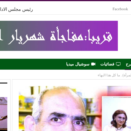
Facebook
رئيس مجلس الادار
رح
فضائيات
سوشيال ميديا
أة).. ما كل هذا البهاء