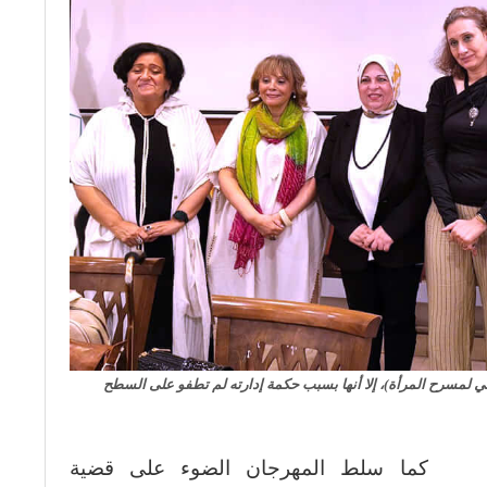
لمسرح المرأة)، إلا أنها بسبب حكمة إدارته لم تطفو على السطح
كما سلط المهرجان الضوء على قضية