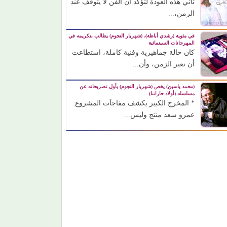
تأتي هذه العودة لتؤكد أن الفن لا يتوقف عند
الزمن،...
في مئوية (رشدي أباظة)، (شهريار النجوم) يطالب بتكريمه في
المهرجانات السينمائية
كان حالة جماهيرية وفنية كاملة، استطاعت
أن تعبر الزمن، وأن...
(محمد ياسين) يخص (شهريار النجوم) بأول تصريحاته عن
مسلسله (أولاد حاراتنا)
* المخرج الكبير يكشف مفاجآت المشروع:
عمرو سعد منتج وليس...