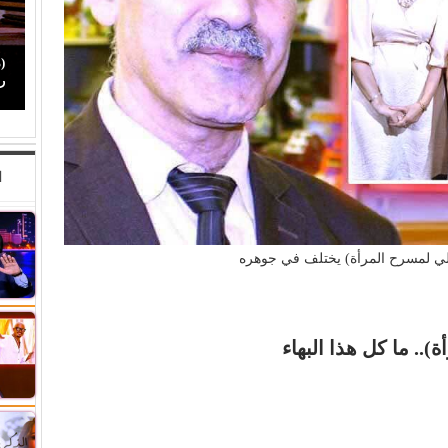
صراع صناع (الدراما العربية).. كيف رسخت (الصبّاح)
(
حضورها بين أبرز صناع الدراما…
ر
ا
لي لمسرح المرأة) يختلف في جوهره
.. ما كل هذا البهاء