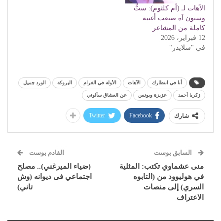
الآهات لـ (أم كلثوم): ستٌّ
وستون آه صنعت أغنية
كاملة من المشاعر
12 فبراير، 2026
في "سلايدر"
أنا في انتظارك
الآهات
الأولة في الغرام
البروكة
الورد جميل
زكريا أحمد
عزيزة ويونس
عن العشاق سألوني
Twitter
Facebook
شارك
السابق بوست
القادم بوست
منى عشماوي تكتب: المثلية
(ضياء الميرغني).. مصلح
في هوليوود من (التابوه
اجتماعي فى ديوانه (وش
السري) إلى منصات
تاني)
الاعتراف