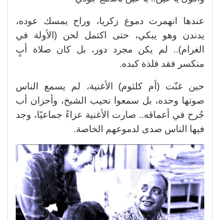
عندها انهمرت دموع زكريا، وراح يمسك عوده،
يدندن وهو يبكي، حتى اكتمل لحن (الأولة في
الغرام).. لم يكن مجرد دور، بل كان صلاة أبٍ
منكسر فقد فلذة كبده.
حين غنّت (أم كلثوم) الأغنية، لم يسمع الناس
صوتها وحده، بل سمعوا نحيب الشيخ، وأحزان أب
جُرح في أعماقه.. صارت الأغنية عزاءً جماعيًا، وجد
فيها الناس صدى لدموعهم الخاصة.