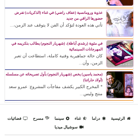
عذوبة ورومانسية (عفاف راضي) في غناء (الذكريات) تفرض
حضورها الراقي من جديد
تأتي هذه العودة لتؤكد أن الفن لا يتوقف عند الزمن،...
في مئوية (رشدي أباظة)، (شهريار النجوم) يطالب بتكريمه في
المهرجانات السينمائية
كان حالة جماهيرية وفنية كاملة، استطاعت أن تعبر
الزمن، وأن...
(محمد ياسين) يخص (شهريار النجوم) بأول تصريحاته عن مسلسله
(أولاد حاراتنا)
* المخرج الكبير يكشف مفاجآت المشروع: عمرو سعد
منتج وليس...
الرئيسية
دراما
غناء
سينما
مسرح
فضائيات
سوشيال ميديا