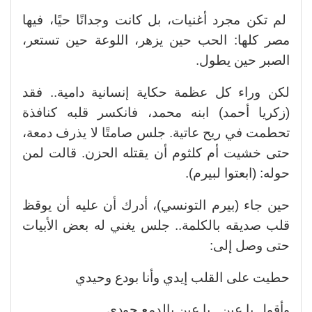
لم تكن مجرد أغنيات، بل كانت وجدانًا حيًا، فيها
مصر كلها: الحب حين يزهر، اللوعة حين تستعر،
الصبر حين يطول.
لكن وراء كل عظمة حكاية إنسانية دامية.. فقد
(زكريا أحمد) ابنه محمد، فانكسر قلبه كنافذة
تحطمت في ريح عاتية. جلس صامتًا لا يذرف دمعة،
حتى خشيت أم كلثوم أن يقتله الحزن. قالت لمن
حوله: (ابعتوا لبيرم).
حين جاء (بيرم التونسي)، أدرك أن عليه أن يوقظ
قلب صديقه بالكلمة.. جلس يغني له بعض الأبيات
حتى وصل إلى:
حطيت على القلب إيدي وأنا بودع وحيدي
وأقول يا عين.. يا عين بالدمع جودي