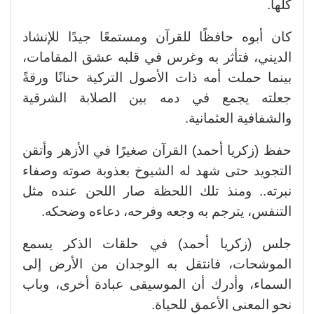
كلها.
كان أبوه حافظًا للقرآن ومستمعًا جيدًا للإنشاد
الديني، فتأثر به وغرس في قلبه عشق المقامات،
بينما حملت أمه ذات الأصول التركية حنانًا ورقةً
جعلته يجمع في دمه بين الصلابة الشرقية
والشفافية العثمانية.
حفظ (زكريا أحمد) القرآن صغيرًا في الأزهر وأتقن
التجويد حتى شهد له الشيوخ بعذوبة صوته وصفاء
نبرته.. ومنذ تلك اللحظة صار اللحن عنده مثل
التنفس، يترجم به وجعه وفرحه، دعاءه وضحكه.
جلس (زكريا أحمد) في حلقات الذكر يسمع
الموشحات، فانتقل به الوجدان من الأرض إلى
السماء، وأدرك أن الموسيقى عبادة أخرى، وباب
نحو المعنى الأعمق للحياة.