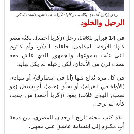
رحل (زكريا أحمد).. بكتْه مصر كلها: الأزقة، المقاهي، حلقات الذكر
الرحيل والخلود
في 14 فبراير 1961، رحل (زكريا أحمد).. بكتْه مصر
كلها: الأزقة، المقاهي، حلقات الذكر، وأم كلثوم
التي غنّت بدموعها، والجمهور الذي عاش معه
نصف قرن من الألحان، لكن رحيله لم يكن نهاية.
في كل مرة يُذاع فيها (أنا في انتظارك)، أو تتهادى
(الأولة في الغرام)، أو يحلّق (حلم)، أو يشتعل (هو
صحيح الهوى غلاب) يعود (زكريا أحمد) من جديد،
كأنه لم يرحل.
لقد كتب بلحنه تاريخ الوجدان المصري، من دمعة
أبٍ مكلوم إلى ابتسامة عاشق على مقهى.