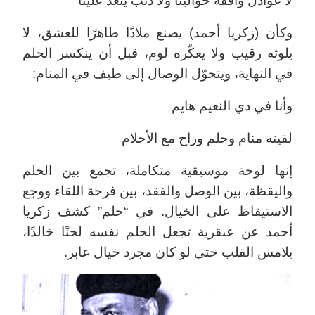
لا عواذل واقفة حوالينا ولا ذنب يتعد علينا
وكأن (زكريا أحمد) يصنع ملاذًا طاهرًا للعشق، لا
يلوثه رقيب ولا يعكّره لوم، قبل أن ينكسر الحلم
في النهاية، ويتحوّل الوصال إلى طيف في المنام:
وأنا في دي النعيم هايم
لقيته منام وحلم وراح مع الأحلام
إنها لوحة موسيقية متكاملة، تجمع بين الحلم
واليقظة، بين الوصل والفقد، بين فرحة اللقاء ووجع
الاستيقاظ على الخيال. في “حلم” كشف زكريا
أحمد عن عبقرية تجعل الحلم نفسه لحنًا خالدًا،
يلامس القلب حتى لو كان مجرد خيال عابر.