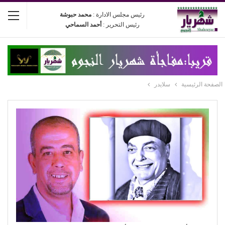
رئيس مجلس الادارة :
محمد حبوشة
رئيس التحرير :
أحمد السماحي
الصفحة الرئيسية
سلايدر