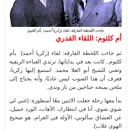
جاءت اللحظة الفارقة: لقاء (زكريا أحمد) بأم كلثوم
أم كلثوم: اللقاء القدري
ثم جاءت اللحظة الفارقة: لقاء (زكريا أحمد) بأم
كلثوم.. كانت بعد في بداياتها، ترتدي العباءة الريفية
وتغني للشيخ أبو العلا محمد. استمع إليها زكريا،
فعرف أن هذا الصوت ليس عاديًا، وأنه يحتاج إلى
ملحن يمنحه جناحين من نار وندى.
بدأ معها رحلة جعلت الاثنين معًا أسطورة: (غني لي
شوي شوي، أنا في انتظارك، الآهات، الورد جميل،
عن العشاق سألوني، الأولة في الغرام، هو صحيح
الهوى غلاب).