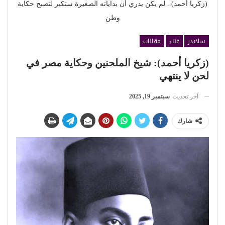
(زكريا أحمد).. لم يكن يدري أن بداياته الصغيرة ستكبر لتصبح حكاية
وطن
سلايدر
غناء
مقالات
(زكريا أحمد): شيخ الملحنين وحكاية مصر في
لحن لا ينتهي
آخر تحديث
سبتمبر 19, 2025
شارك