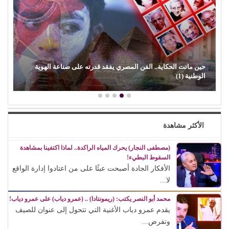
محمود حسونة يكتب: (تحت السن).. الأهل مذنبون والأبناء ضحايا!
الأكثر مشاهدة
(مصطفى النجار) يحرك المياه الراكدة.. لماذا اكتفينا بمشاهدة
السقوط البطيء!
الأفكار الجادة أصبحت عبئًا على من اعتادوا إدارة الواقع
لا...
محمد أبو النصر يكتب: (ريمونتادا) .. (عمرو دياب) على عمرو دياب!
يقدم عمرو دياب الأغنية التي تتحول إلى عنوان للصيف
وتفرض...