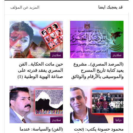
قد يعجبك ايضا
المزيد عن المؤلف
سلايدر
سلايدر
(المرصد المصري).. مشروع
حين ماتت الحكاية.. الفن
يعيد كتابة تاريخ المسرح
المصري يفقد قدرته على
والموسيقى بالأرقام والوثائق
صناعة الهوية الوطنية (1)
دراما
سلايدر
محمود حسونة يكتب: (تحت
(الفن) والسياسة: عندما