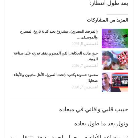
بعد طول انتظار:
المزيد من المشاركات
(المرصد المصري).. مشروع يعيد كتابة تاريخ المسرح
والموسيقى…
أغسطس 8, 2026
حين ماتت الحكاية.. الفن المصري يفقد قدرته على صناعة
الهوية…
أغسطس 7, 2026
محمود حسونة يكتب: (تحت السن).. الأهل مذنبون والأبناء
ضحايا!
أغسطس 7, 2026
حبيب قلبي وافاني في ميعاده
ونول بعد ما طول بعاده
ثم يتصاعد الأداء في جمل لحنية بديعة، تتنقل بين