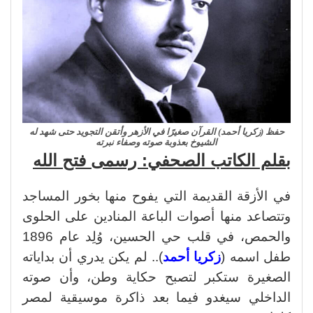
حفظ (زكريا أحمد) القرآن صغيرًا في الأزهر وأتقن التجويد حتى شهد له
الشيوخ بعذوبة صوته وصفاء نبرته
بقلم الكاتب الصحفي: رسمى فتح الله
في الأزقة القديمة التي يفوح منها بخور المساجد
وتتصاعد منها أصوات الباعة المنادين على الحلوى
والحمص، في قلب حي الحسين، وُلِد عام 1896
طفل اسمه (
زكريا أحمد
).. لم يكن يدري أن بداياته
الصغيرة ستكبر لتصبح حكاية وطن، وأن صوته
الداخلي سيغدو فيما بعد ذاكرة موسيقية لمصر