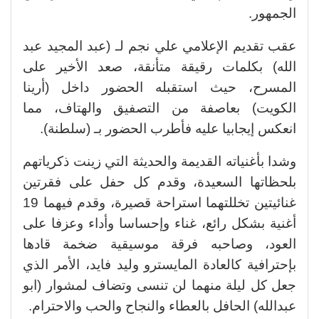
الجمهور.
عقب تقديم الإعلامي علي نجم لـ (عبد المجيد عبد
الله) بكلمات رقيقة متأنقة، صعد الأخير على
المسرح، حيث استقبله الحضور داخل (أرينا
الكويت) بعاصفة من التصفيق والهتاف، مما
انعكس إيجابيا عليه فأطرب الحضور بـ (سلطنة).
وشدا بأغنياته القديمة والحديثة التي زينت ذكرياتهم
بلحظاتها السعيدة، وقدم كل حفل على فقرتين
غنائيتين تخللتهما استراحة قصيرة، وقدم فيهما 19
أغنية بشكل رائع، غناء وإحساسا وأداء وعزفا على
العود، وصاحبه فرقة موسيقية ضخمة قادها
بإحترافية كالعادة المايسترو وليد فايد، الأمر الذي
جعل كل ليلة منهما لن تنسى وتضاف لمشوار (ابو
عبدالله) الحافل بالعطاء والنجاح والحب والاحترام.