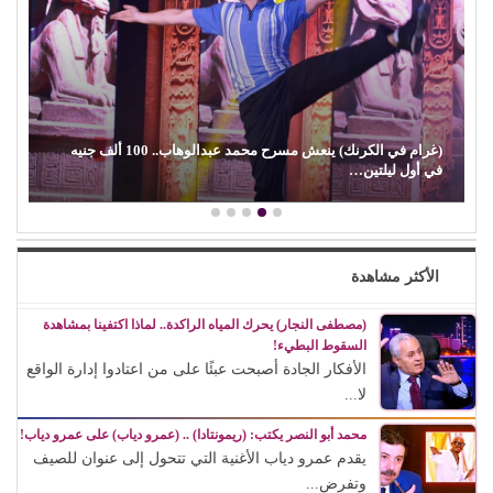
(غرام في الكرنك) ينعش مسرح محمد عبدالوهاب.. 100 ألف جنيه
في أول ليلتين…
الأكثر مشاهدة
(مصطفى النجار) يحرك المياه الراكدة.. لماذا اكتفينا بمشاهدة
السقوط البطيء!
الأفكار الجادة أصبحت عبئًا على من اعتادوا إدارة الواقع
لا...
محمد أبو النصر يكتب: (ريمونتادا) .. (عمرو دياب) على عمرو دياب!
يقدم عمرو دياب الأغنية التي تتحول إلى عنوان للصيف
وتفرض...