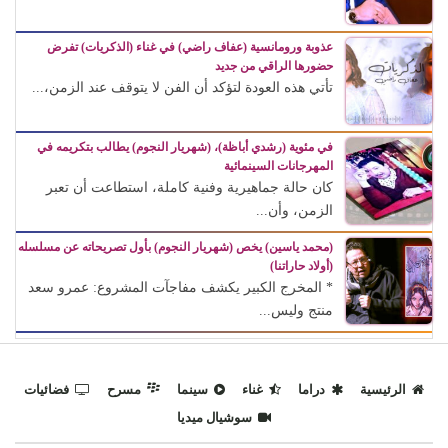
عذوبة ورومانسية (عفاف راضي) في غناء (الذكريات) تفرض
حضورها الراقي من جديد
تأتي هذه العودة لتؤكد أن الفن لا يتوقف عند الزمن،...
في مئوية (رشدي أباظة)، (شهريار النجوم) يطالب بتكريمه في
المهرجانات السينمائية
كان حالة جماهيرية وفنية كاملة، استطاعت أن تعبر
الزمن، وأن...
(محمد ياسين) يخص (شهريار النجوم) بأول تصريحاته عن مسلسله
(أولاد حاراتنا)
* المخرج الكبير يكشف مفاجآت المشروع: عمرو سعد
منتج وليس...
الرئيسية
دراما
غناء
سينما
مسرح
فضائيات
سوشيال ميديا