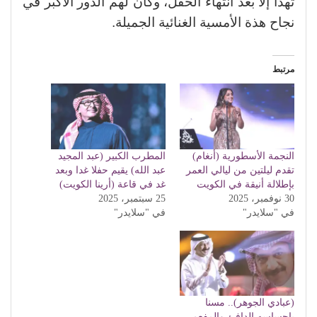
تهدأ إلا بعد انتهاء الحفل، وكان لهم الدور الاكبر في
نجاح هذة الأمسية الغنائية الجميلة.
مرتبط
النجمة الأسطورية (أنغام)
المطرب الكبير (عبد المجيد
تقدم ليلتين من ليالي العمر
عبد الله) يقيم حفلا غدا وبعد
بإطلالة أنيقة في الكويت
غد في قاعة (أرينا الكويت)
30 نوفمبر، 2025
25 سبتمبر، 2025
في "سلايدر"
في "سلايدر"
(عبادي الجوهر).. مسنا
بإحساسه الدافئ والمفعم