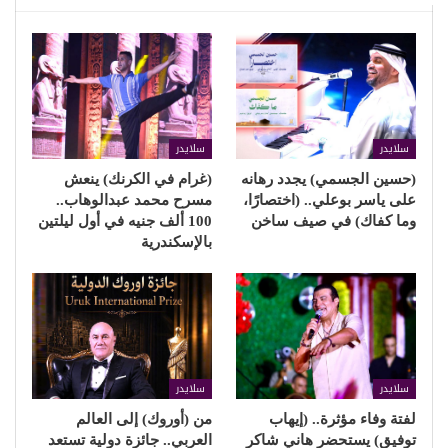
سلايدر
سلايدر
(حسين الجسمي) يجدد رهانه
(غرام في الكرنك) ينعش
على ياسر بوعلي.. (اختصارًا،
مسرح محمد عبدالوهاب..
وما كفاك) في صيف ساخن
100 ألف جنيه في أول ليلتين
بالإسكندرية
سلايدر
سلايدر
لفتة وفاء مؤثرة.. (إيهاب
من (أوروك) إلى العالم
توفيق) يستحضر هاني شاكر
العربي.. جائزة دولية تستعد