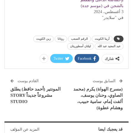
بالشجن في (موسم جدة)
3 أغسطس، 2024
في "سلايدر"
أرينا الكويت
الرقم الصعب
روتانا
زين الكويت
عبد المجيد عبد الله
ليلتان أسطوريتان
Twitter
Facebook
شارك
السابق بوست
القادم بوست
(مسرح الهواة) يكرم (محمد
المونتير (أحمد حافظ) يطلق
الصاوي، وحنان يوسف،
مشروعاً جديداً STORY
ألفت إمام، سامية حبيب،
STUDIO
وهشام عطوة)
قد يعجبك ايضا
المزيد عن المؤلف