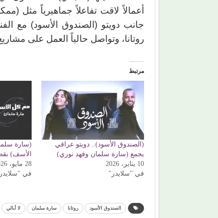
أعمالاً لاقت تفاعلاً جماهيرياً مثل (
جانب دويتو (الصندوق الأسود) مع الف
روتانا، وتواصل حالياً العمل على مشاريع
مرتبط
(الصندوق الأسود).. دويتو عراقي
(سارة سلما
يجمع (سارة سلمان وفهد نوري)
الأسف) بقصة
10 يناير، 2026
28 مايو، 2026
في "سلايدر"
في "سلايدر
الصندوق الأسود
روتانا
سارة سلمان
لا أبالي