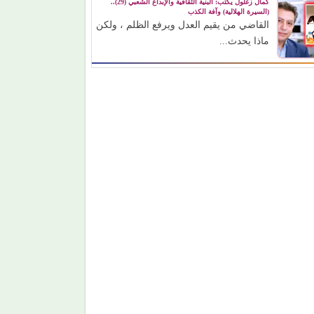
كمال زغلول يكتب: البنية الثقافية والإبداع الشعبي (29)..
(السيرة الهلالية) وآفة الكذب
القاضي من يقيم العدل ويرفع الظلم ، ولكن
ماذا يحدث...