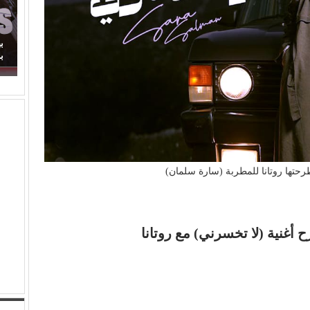
تفينا
بهاء الدين يوسف يكتب: مسلسل (الويستيز).. دراما
برائحة الأب الروحي
طرحتها روتانا للمطربة (سارة سلمان)
 أغنية (لا تخسرني) مع روتانا