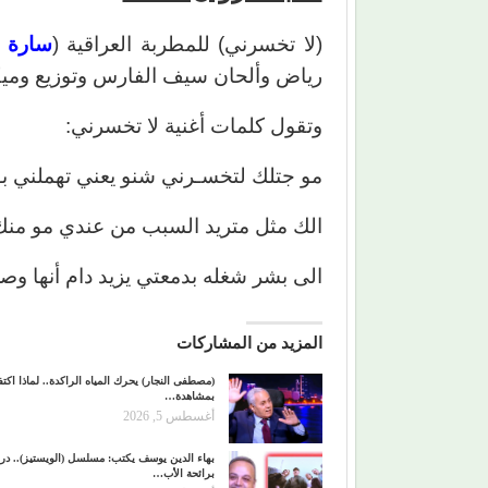
(لا تخسرني) للمطربة العراقية (
سارة 
رياض وألحان سيف الفارس وتوزيع وم
وتقول كلمات أغنية لا تخسرني:
مو جتلك لتخسـرني شنو يعني تهملني 
الك مثل متريد السبب من عندي مو منك
الى بشر شغله بدمعتي يزيد دام أنها وص
المزيد من المشاركات
(مصطفى النجار) يحرك المياه الراكدة.. لماذا اكتفي
بمشاهدة…
أغسطس 5, 2026
بهاء الدين يوسف يكتب: مسلسل (الويستيز).. درا
برائحة الأب…