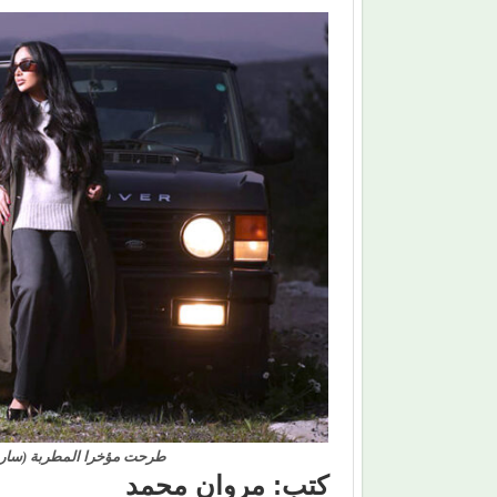
طرحت مؤخرا المطربة (سارة 
كتب: مروان محمد