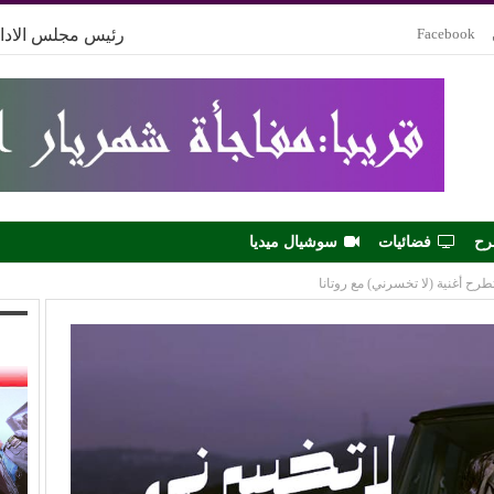
Facebook
رئيس مجلس الادار
رح
فضائيات
سوشيال ميديا
رح أغنية (لا تخسرني) مع روتانا