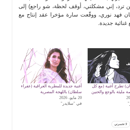
ممكن ترد، إني مشكلتي، أوقف لحظة، شو راجع) إلى
نان فهد نوري، ووقّعت سارة مؤخرا عقد إنتاج مع
 غنائية جديدة.
ن) تطرح أغنية (مع كل
أغنية جديدة للمطربة العراقية (عفراء
 مليئة بالوجع والحنين
سلطان) باللهجة المصرية
20 مايو، 2026
"
في "سلايدر"
لا تخسرني