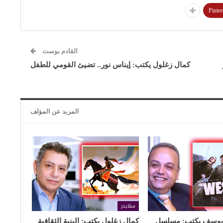
Pinter
القادم بوست
كمال زغلول يكتب: إيناس نور.. تضيئ القومي للطفل
المزيد عن المؤلف
سلايدر
ن يوسف يكتب: مسلسل
كمال زغلول يكتب: البنية الثقافية