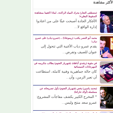
لأكثر مشاهدة
(مصطفى النجار) يحرك المياه الراكدة.. لماذا اكتفينا بمشاهدة
السقوط البطيء!
الأفكار الجادة أصبحت عبئًا على من اعتادوا
إدارة الواقع لا...
محمد أبو النصر يكتب: (ريمونتادا) .. (عمرو دياب) على عمرو
دياب!
يقدم عمرو دياب الأغنية التي تتحول إلى
عنوان للصيف وتفرض...
في مئوية (رشدي أباظة)، (شهريار النجوم) يطالب بتكريمه في
المهرجانات السينمائية
كان حالة جماهيرية وفنية كاملة، استطاعت
أن تعبر الزمن، وأن...
(محمد ياسين) يخص (شهريار النجوم) بأول تصريحاته عن
مسلسله (أولاد حاراتنا)
* المخرج الكبير يكشف مفاجآت المشروع:
عمرو سعد منتج وليس...