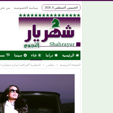
الخميس, أغسطس 6, 2026
سياسة الخصوصية
من نحن
الرئيسية
دراما
غناء
سينما
مس
الصفحة الرئيسية
سلايدر
المطربة العراقية (سارة سلمان) تط