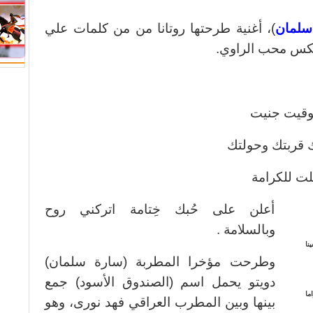
سلمان
)، أغنية طرحتها روتانا من من كلمات علي
يكس محب الراوي.
بوقيت جنيت
 قربتك وحولتك
لت للكرامة
أعلن على حُبك خِتامة اتركني روح
وبالسلامة .
نا
وطرحت مؤخرا المطربة (سارة سلمان)
دويتو يحمل اسم (الصندوق الأسود) جمع
ما
بينها وبين المطرب العراقي فهد نورى، وهو