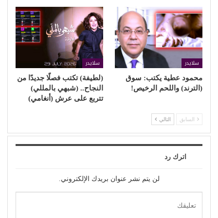
سلايدر
سلايدر
محمود عطية يكتب: سوق
(لطيفة) تكتب فصلًا جديدًا من
(الترند) واللحم الرخيص!
النجاح.. (شبهي بالمللي)
تتربع على عرش (أنغامي)
السابق
التالي
اترك رد
لن يتم نشر عنوان بريدك الإلكتروني.