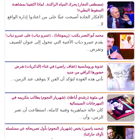
(مصطفى النجار) يحرك المياه الراكدة.. لماذا اكتفينا بمشاهدة
السقوط البطيء!
الأفكار الجادة أصبحت عبئًا على من اعتادوا إدارة الواقع
لا...
محمد أبو النصر يكتب: (ريمونتادا) .. (عمرو دياب) على عمرو دياب!
يقدم عمرو دياب الأغنية التي تتحول إلى عنوان للصيف
وتفرض...
عذوبة ورومانسية (عفاف راضي) في غناء (الذكريات) تفرض
حضورها الراقي من جديد
تأتي هذه العودة لتؤكد أن الفن لا يتوقف عند الزمن،...
في مئوية (رشدي أباظة)، (شهريار النجوم) يطالب بتكريمه في
المهرجانات السينمائية
كان حالة جماهيرية وفنية كاملة، استطاعت أن تعبر
الزمن، وأن...
(محمد ياسين) يخص (شهريار النجوم) بأول تصريحاته عن مسلسله
(أولاد حاراتنا)