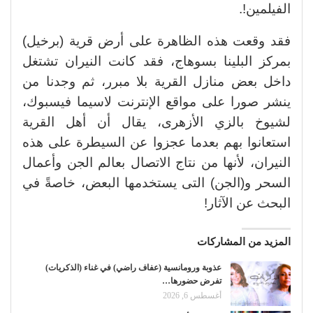
الفيلمين!.
فقد وقعت هذه الظاهرة على أرض قرية (برخيل)
بمركز البلينا بسوهاج، فقد كانت النيران تشتغل
داخل بعض منازل القرية بلا مبرر، ثم وجدنا من
ينشر صورا على مواقع الإنترنت لاسيما فيسبوك،
لشيوخ بالزي الأزهرى، يقال أن أهل القرية
استعانوا بهم بعدما عجزوا عن السيطرة على هذه
النيران، لأنها من نتاج الاتصال بعالم الجن وأعمال
السحر و(الجن) التى يستخدمها البعض، خاصةً في
البحث عن الآثار!
المزيد من المشاركات
عذوبة ورومانسية (عفاف راضي) في غناء (الذكريات)
تفرض حضورها…
أغسطس 6, 2026