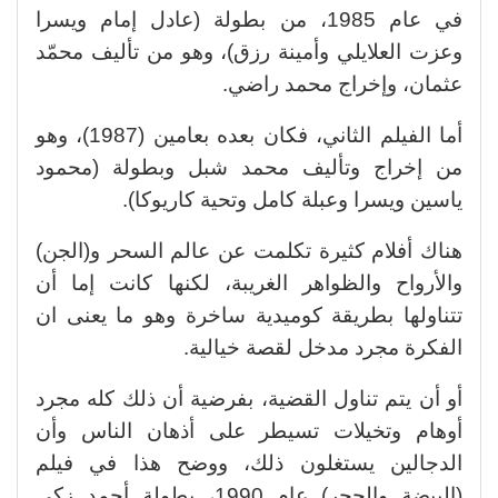
في عام 1985، من بطولة (عادل إمام ويسرا
وعزت العلايلي وأمينة رزق)، وهو من تأليف محمّد
عثمان، وإخراج محمد راضي.
أما الفيلم الثاني، فكان بعده بعامين (1987)، وهو
من إخراج وتأليف محمد شبل وبطولة (محمود
ياسين ويسرا وعبلة كامل وتحية كاريوكا).
هناك أفلام كثيرة تكلمت عن عالم السحر و(الجن)
والأرواح والظواهر الغريبة، لكنها كانت إما أن
تتناولها بطريقة كوميدية ساخرة وهو ما يعنى ان
الفكرة مجرد مدخل لقصة خيالية.
أو أن يتم تناول القضية، بفرضية أن ذلك كله مجرد
أوهام وتخيلات تسيطر على أذهان الناس وأن
الدجالين يستغلون ذلك، ووضح هذا في فيلم
(البيضة والحجر) عام 1990، بطولة أحمد زكي