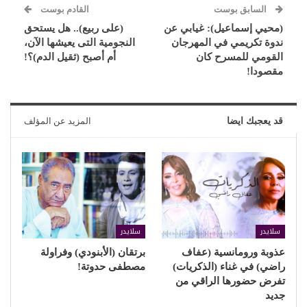
السابق بوست
القادم بوست
(محيي إسماعيل): غيابي عن
(على ربيع).. هل يستحق
ندوة تكريمي في المهرجان
النجومية التى يعيشها الآن،
القومي للمسرح كان
أم أصبح (ثقيل الدم)؟!
مقصودا!
قد يعجبك ايضا
المزيد عن المؤلف
سلايدر
سلايدر
عذوبة ورومانسية (عفاف
برتقان (الأبنودي) وفراولة
راضي) في غناء (الذكريات)
مصطفى حدوتة!
تفرض حضورها الراقي من
جديد