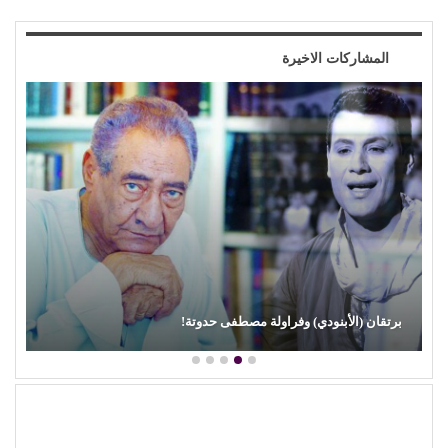
المشاركات الاخيرة
محمود عطية يكتب: سوق (الترند) واللحم الرخيص!