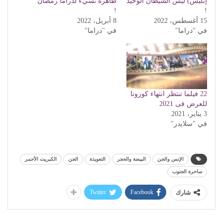
إبليس) ليس الشيطان الوحيد
ظاهرة تسيء لدراما رمضان
!
!
15 أغسطس، 2022
8 أبريل، 2022
في "دراما"
في "دراما"
22 فيلما تنتظر انتهاء كورونا
للعرض فى 2021
3 يناير، 2021
في "سلايدر"
الإنس والجن
البيضة والحجر
التعويذة
الجن
الكبريت الأحمر
ساحرة الجنوب
Twitter
Facebook
شارك