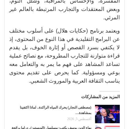
المفسرة، والإحساس بالمراقبة، وشلل النوم،
وبعض المعتقدات والتجارب المرتبطة بالعالم غير
المرئي.
ويعتمد برنامج (حكايات هلال) على أسلوب مختلف
عن البرامج التقليدية في هذا النوع من المحتوى، إذ
لا يكتفي بسرد القصص أو إثارة الخوف، بل يقدم
قراءة متوازنة للتجارب المطروحة، مع نصائح عملية
تساعد المشاهد على فهم ما يمر به والتعامل معه
بوعي ومسؤولية. كما يحرص على تقديم محتوى
يناسب الثقافة العربية والموروث الشعبي.
المزيد من المشاركات
(مصطفى النجار) يحرك المياه الراكدة.. لماذا اكتفينا
بمشاهدة…
أغسطس 5, 2026
بهاء الدين يوسف يكتب: مسلسل (الويستيز).. دراما برائحة