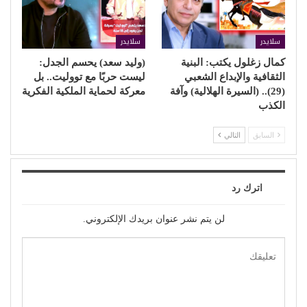
سلايدر
سلايدر
كمال زغلول يكتب: البنية
(وليد سعد) يحسم الجدل:
الثقافية والإبداع الشعبي
ليست حربًا مع تووليت.. بل
(29).. (السيرة الهلالية) وآفة
معركة لحماية الملكية الفكرية
الكذب
السابق
التالي
اترك رد
لن يتم نشر عنوان بريدك الإلكتروني.