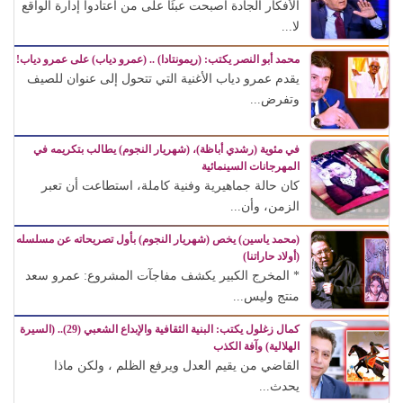
الأفكار الجادة أصبحت عبئًا على من اعتادوا إدارة الواقع
لا...
محمد أبو النصر يكتب: (ريمونتادا) .. (عمرو دياب) على عمرو دياب!
يقدم عمرو دياب الأغنية التي تتحول إلى عنوان للصيف
وتفرض...
في مئوية (رشدي أباظة)، (شهريار النجوم) يطالب بتكريمه في
المهرجانات السينمائية
كان حالة جماهيرية وفنية كاملة، استطاعت أن تعبر
الزمن، وأن...
(محمد ياسين) يخص (شهريار النجوم) بأول تصريحاته عن مسلسله
(أولاد حاراتنا)
* المخرج الكبير يكشف مفاجآت المشروع: عمرو سعد
منتج وليس...
كمال زغلول يكتب: البنية الثقافية والإبداع الشعبي (29).. (السيرة
الهلالية) وآفة الكذب
القاضي من يقيم العدل ويرفع الظلم ، ولكن ماذا
يحدث...