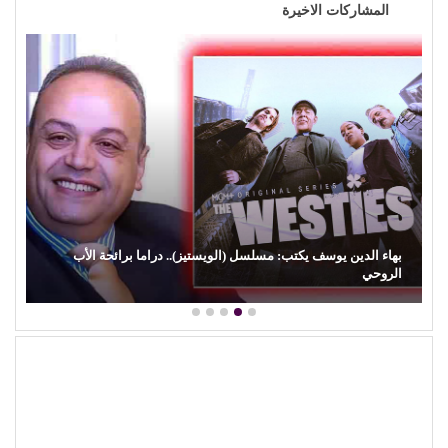
المشاركات الاخيرة
كمال زغلول يكتب: البنية الثقافية والإبداع الشعبي (29).. (السيرة
الهلالية) وآفة…