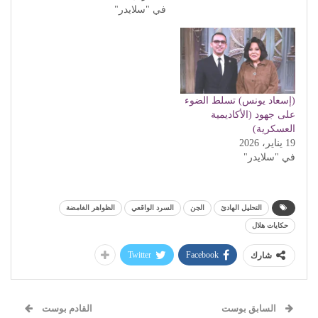
في "سلايدر"
(إسعاد يونس) تسلط الضوء
على جهود (الأكاديمية
العسكرية)
19 يناير، 2026
في "سلايدر"
التحليل الهادئ
الجن
السرد الواقعي
الظواهر الغامضة
حكايات هلال
Twitter
Facebook
شارك
السابق بوست
القادم بوست