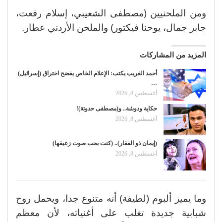
ومن الملحنيين (مصطفى الشعيبي، إسلام رفعت،
جابر جمال، يوحنا فيكتور) والملحن الأردني عطار.
المزيد من المشاركات
أحمد الغريب يكتب: الإعلام الخاص يفضح اختراق (إسرائيل)
…
أغسطس 8, 2026
حكاية ودوشة.. و(مصطفى حدوتة)!
أغسطس 8, 2026
(إيمان ذو الفقار).. (كنت بحب صوت زعيقها)
أغسطس 8, 2026
وما يميز ألبوم (لطيفة) أنه متنوع جدا، ويحمل روح
شبابية جديدة تغلب على أغنياته، لأن معظم