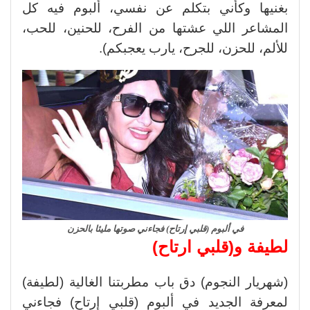
بغنيها وكأني بتكلم عن نفسي، ألبوم فيه كل
المشاعر اللي عشتها من الفرح، للحنين، للحب،
للألم، للحزن، للجرح، يارب يعجبكم).
في ألبوم (قلبي إرتاح) فجاءني صوتها مليئا بالحزن
لطيفة و(قلبي ارتاح)
(شهريار النجوم) دق باب مطربتنا الغالية (لطيفة)
لمعرفة الجديد في ألبوم (قلبي إرتاح) فجاءني