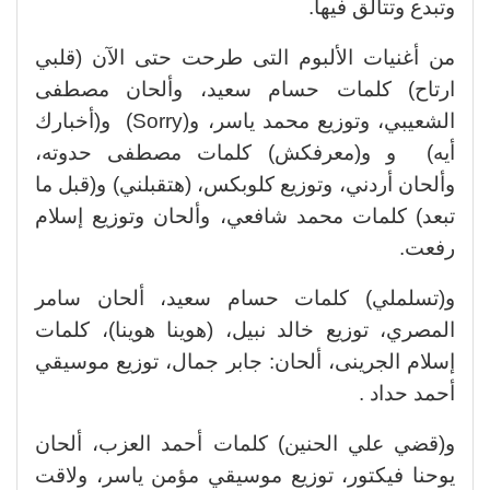
وتبدع وتتألق فيها.
من أغنيات الألبوم التى طرحت حتى الآن (قلبي
ارتاح) كلمات حسام سعيد، وألحان مصطفى
الشعيبي، وتوزيع محمد ياسر، و(Sorry) و(أخبارك
أيه) و و(معرفكش) كلمات مصطفى حدوته،
وألحان أردني، وتوزيع كلوبكس، (هتقبلني) و(قبل ما
تبعد) كلمات محمد شافعي، وألحان وتوزيع إسلام
رفعت.
و(تسلملي) كلمات حسام سعيد، ألحان سامر
المصري، توزيع خالد نبيل، (هوينا هوينا)، كلمات
إسلام الجرينى، ألحان: جابر جمال، توزيع موسيقي
أحمد حداد .
و(قضي علي الحنين) كلمات أحمد العزب، ألحان
يوحنا فيكتور، توزيع موسيقي مؤمن ياسر، ولاقت