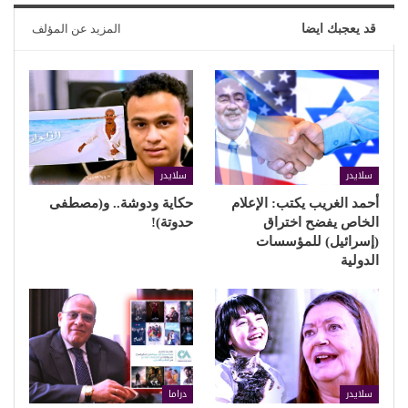
قد يعجبك ايضا
المزيد عن المؤلف
سلايدر
سلايدر
أحمد الغريب يكتب: الإعلام
حكاية ودوشة.. و(مصطفى
الخاص يفضح اختراق
حدوتة)!
(إسرائيل) للمؤسسات
الدولية
سلايدر
دراما