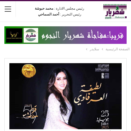
رئيس مجلس الادارة :
محمد حبوشة
رئيس التحرير :
أحمد السماحي
الصفحة الرئيسية
سلايدر