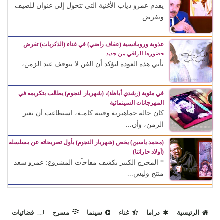
يقدم عمرو دياب الأغنية التي تتحول إلى عنوان للصيف
وتفرض...
عذوبة ورومانسية (عفاف راضي) في غناء (الذكريات) تفرض
حضورها الراقي من جديد
تأتي هذه العودة لتؤكد أن الفن لا يتوقف عند الزمن،...
في مئوية (رشدي أباظة)، (شهريار النجوم) يطالب بتكريمه في
المهرجانات السينمائية
كان حالة جماهيرية وفنية كاملة، استطاعت أن تعبر
الزمن، وأن...
(محمد ياسين) يخص (شهريار النجوم) بأول تصريحاته عن مسلسله
(أولاد حاراتنا)
* المخرج الكبير يكشف مفاجآت المشروع: عمرو سعد
منتج وليس...
الرئيسية
دراما
غناء
سينما
مسرح
فضائيات