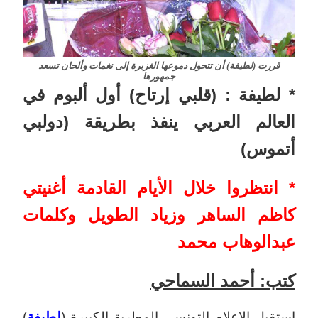
قررت (لطيفة) أن تتحول دموعها الغزيرة إلى نغمات وألحان تسعد
جمهورها
* لطيفة : (قلبي إرتاح) أول ألبوم في
العالم العربي ينفذ بطريقة (دولبي
أتموس)
* انتظروا خلال الأيام القادمة أغنيتي
كاظم الساهر وزياد الطويل وكلمات
عبدالوهاب محمد
كتب: أحمد السماحي
استقبل الإعلام التونسي المطربة الكبيرة (
لطيفة
)