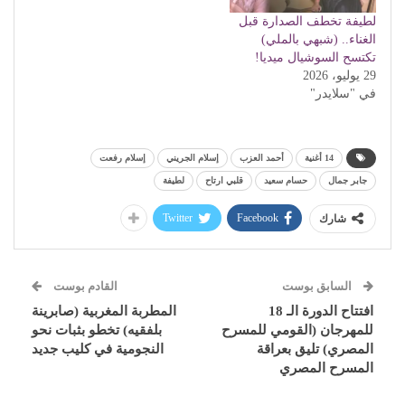
لطيفة تخطف الصدارة قبل
الغناء.. (شبهي بالملي)
تكتسح السوشيال ميديا!
29 يوليو، 2026
في "سلايدر"
14 أغنية
أحمد العزب
إسلام الجريني
إسلام رفعت
جابر جمال
حسام سعيد
قلبي ارتاح
لطيفة
Twitter
Facebook
شارك
السابق بوست
القادم بوست
افتتاح الدورة الـ 18
المطربة المغربية (صابرينة
للمهرجان (القومي للمسرح
بلفقيه) تخطو بثبات نحو
المصري) تليق بعراقة
النجومية في كليب جديد
المسرح المصري