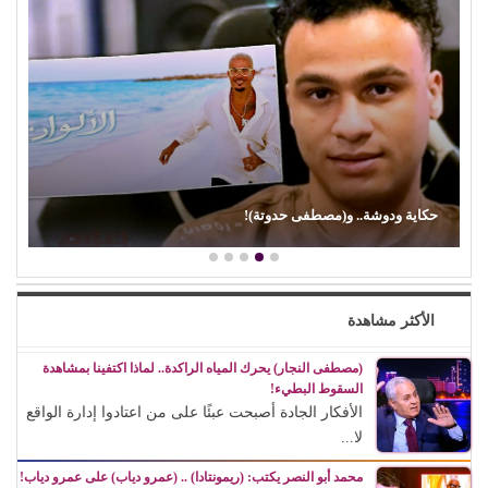
(إيمان ذو الفقار).. (كنت بحب صوت زعيقها)
الأكثر مشاهدة
(مصطفى النجار) يحرك المياه الراكدة.. لماذا اكتفينا بمشاهدة
السقوط البطيء!
الأفكار الجادة أصبحت عبئًا على من اعتادوا إدارة الواقع
لا...
محمد أبو النصر يكتب: (ريمونتادا) .. (عمرو دياب) على عمرو دياب!