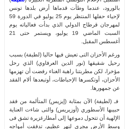
بالورود، عندما وطأت قدماها أرض بلدها تونس
لإحياء حفلها المنتظر يوم 25 يوليو في الدورة 59
لمهرجان قرطاج الدولي الذي بدأت فعالياته يوم
السبت الماضي 19 يوليو، ويستمر حتى 21
أغسطس المقبل.
ورغم الأحزان التى تعيش فيها حاليا (لطيفة) بسبب
رحيل شقيقها (نور الدين العرفاوي) الذي رحل
مؤخرا، لكن مطربتنا راهبة الغناء رفضت أن تهزمها
الأحزان، أوتكسرها الإحباطات، أوتبعدها ألام الفقد
عن جمهورها.
فـ (لطيفة) الآن بمثابة (إيزيس) المتألمة من فقد
حبيبها الأسطوري (أوزيريس) والتى شاءت العناية
الإلهية أن تتحول دموعها إلى أمطارغزيرة تشق فى
وسط الأرض مجري لنهر عظيم، تدفقت أمواجه