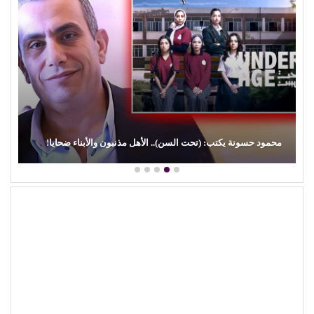
محمود حسونة يكتب: (تحت السن).. الأهل مذنبون والأبناء ضحايا!