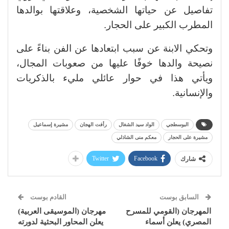
تفاصيل عن حياتها الشخصية، وعلاقتها بوالدها
المطرب الكبير على الحجار.
وتحكي الابنة عن سبب ابتعادها عن الفن بناءً على
نصيحة والدها خوفًا عليها من صعوبات المجال،
ويأتي هذا في حوار عائلي مليء بالذكريات
والإنسانية.
البوسطجي
الواد سيد الشغال
رأفت الهجان
مشيرة إسماعيل
مشيرة على الحجار
معكم منى الشاذلي
Twitter
Facebook
شارك
السابق بوست
القادم بوست
المهرجان (القومي للمسرح
مهرجان (الموسيقى العربية)
المصري) يعلن أسماء
يعلن المحاور البحثية لدورته