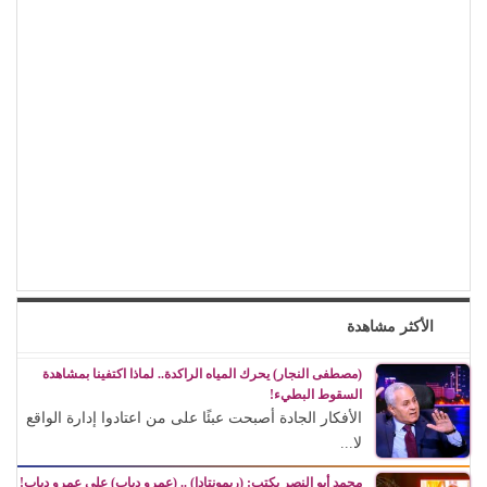
الأكثر مشاهدة
(مصطفى النجار) يحرك المياه الراكدة.. لماذا اكتفينا بمشاهدة
السقوط البطيء!
الأفكار الجادة أصبحت عبئًا على من اعتادوا إدارة الواقع
لا...
محمد أبو النصر يكتب: (ريمونتادا) .. (عمرو دياب) على عمرو دياب!