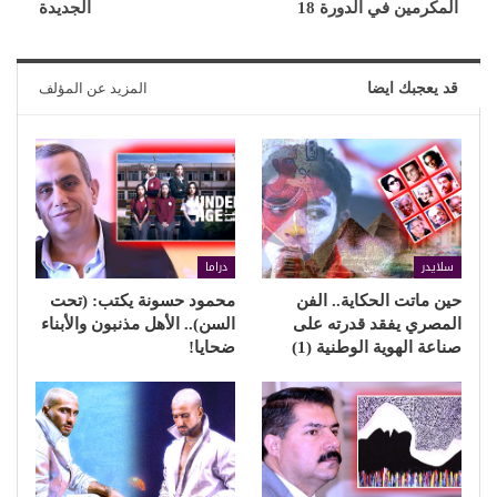
المكرمين في الدورة 18
الجديدة
قد يعجبك ايضا
المزيد عن المؤلف
سلايدر
دراما
حين ماتت الحكاية.. الفن
محمود حسونة يكتب: (تحت
المصري يفقد قدرته على
السن).. الأهل مذنبون والأبناء
صناعة الهوية الوطنية (1)
ضحايا!