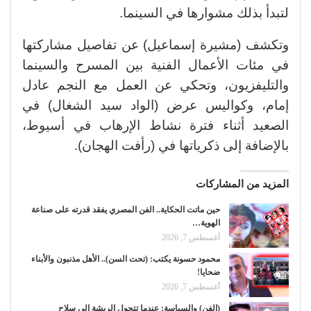
لتبدأ بذلك مشوارها في السينما.
وتكشف (مشيرة إسماعيل) عن تفاصيل مشاركتها
في مئات الأعمال الفنية بين المسرح والسينما
والتليفزيون، وتحكي عن العمل مع النجم عادل
إمام، وكواليس عرض (الواد سيد الشغال) في
الصعيد أثناء فترة نشاط الإرهاب في أسيوط،
بالإضافة إلى ذكرياتها في (رأفت الهجان).
المزيد من المشاركات
حين ماتت الحكاية.. الفن المصري يفقد قدرته على صناعة
الهوية…
أغسطس 7, 2026
محمود حسونة يكتب: (تحت السن).. الأهل مذنبون والأبناء
ضحايا!
أغسطس 7, 2026
(الفن) والسياسة: عندما تتحول الريشة إلى سلاح