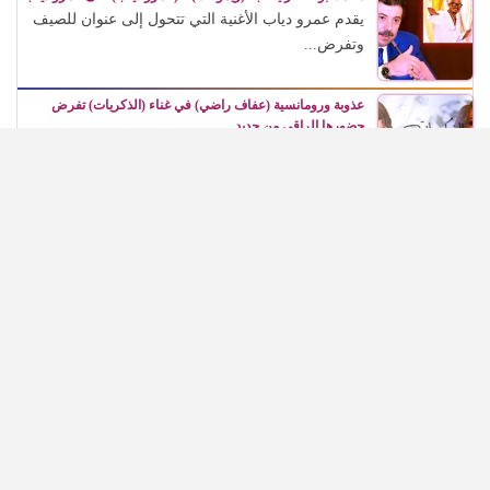
يقدم عمرو دياب الأغنية التي تتحول إلى عنوان للصيف
وتفرض...
عذوبة ورومانسية (عفاف راضي) في غناء (الذكريات) تفرض
حضورها الراقي من جديد
تأتي هذه العودة لتؤكد أن الفن لا يتوقف عند الزمن،...
في مئوية (رشدي أباظة)، (شهريار النجوم) يطالب بتكريمه في
المهرجانات السينمائية
كان حالة جماهيرية وفنية كاملة، استطاعت أن تعبر
الزمن، وأن...
(محمد ياسين) يخص (شهريار النجوم) بأول تصريحاته عن مسلسله
(أولاد حاراتنا)
* المخرج الكبير يكشف مفاجآت المشروع: عمرو سعد
منتج وليس...
الرئيسية
دراما
غناء
سينما
مسرح
فضائيات