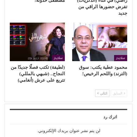
راضي) في غناء (الذكريات)
مصطفى حدوتة!
تفرض حضورها الراقي من
جديد
سلايدر
سلايدر
محمود عطية يكتب: سوق
(لطيفة) تكتب فصلًا جديدًا من
(الترند) واللحم الرخيص!
النجاح.. (شبهي بالمللي)
تتربع على عرش (أنغامي)
السابق
التالي
اترك رد
لن يتم نشر عنوان بريدك الإلكتروني.