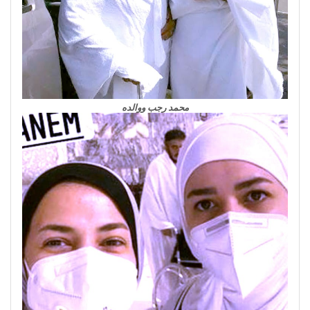
محمد رجب ووالده