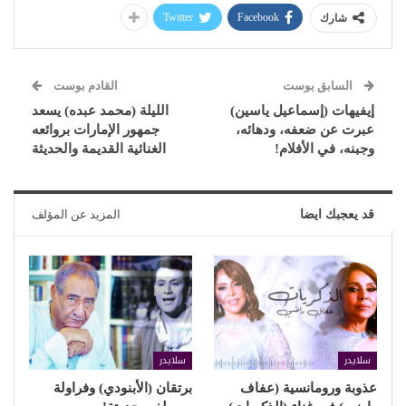
Twitter
Facebook
شارك
السابق بوست
القادم بوست
إيفيهات (إسماعيل ياسين)
الليلة (محمد عبده) يسعد
عبرت عن ضعفه، ودهائه،
جمهور الإمارات بروائعه
وجبنه، في الأفلام!
الغنائية القديمة والحديثة
قد يعجبك ايضا
المزيد عن المؤلف
سلايدر
سلايدر
عذوبة ورومانسية (عفاف
برتقان (الأبنودي) وفراولة