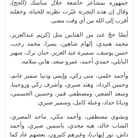
جمهوره بمشاعر خاشعة خلال مناسك (الحج)،
وقال إن هذه التجربة غيّرت نظرته للحياة، وجعلته
أقرب إلى الله من أي وقت مضى.
أيضًا حجّ عدد من الفنانين مثل (كريم عبدالعزيز،
محمد هنيدي، إلهام شاهين، يسرا، محمد رجب،
حسن يوسف، سميرة عبد العزيز، حنان ترك، سهير
البابلي، حمدي أحمد، عمرو سعد، هاني سلامه.
وأحمد حلمي، منى زكي، وإيمي ودنيا سمير غانم،
وحسن الرداد، وهند صبري، وأشرف زكي وروجينا،
وسعد الصغير، ومصطفى قمر، وحسين الجسمي،
وديانا حداد، وعبلة كامل، وسمير صبري.
ونشوى مصطفى، وأحمد مكي، ماجد المصري،
الشاب خالد، هبه مجدي، ياسمين صبري، وأحمد
داش، نور إيهاب)، وغيرهم كثيرون، بعضهم عاد كما