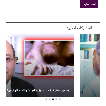
المشاركات الاخيرة
محمود عطية يكتب: سوق (الترند) واللحم الرخيص!