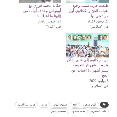
طلعت حرب سبب وجود
حكاية محمد فوزي مع
أغنيات الحج والكحلاوي أول
أبونواس وحذف أبيات من
من تغنى بها
(إلهنا ما أعدلك)!
27 يونيو، 2023
21 أكتوبر، 2020
في "سلايدر"
في "غناء"
من أم كلثوم إلى هاني شاكر
وثروت (شهريار النجوم)
ينشر أشهر 10 أغنيات عن
الحج
8 يوليو، 2022
في "سلايدر"
إلهام شاهين
الحج
سميحة أيوب
شادية
كريم عبد العزيز
ماجد المصري
محمد هنيدي
مصطفيى قمر