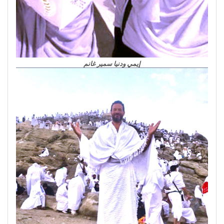
إيمي ودنيا سمير غانم