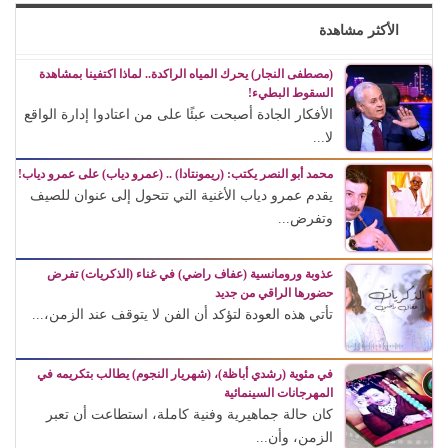
الأكثر مشاهدة
(مصطفى النجار) يحرك المياه الراكدة.. لماذا اكتفينا بمشاهدة
السقوط البطيء!
الأفكار الجادة أصبحت عبئًا على من اعتادوا إدارة الواقع
لا...
محمد أبو النصر يكتب: (ريمونتادا) .. (عمرو دياب) على عمرو دياب!
يقدم عمرو دياب الأغنية التي تتحول إلى عنوان للصيف
وتفرض...
عذوبة ورومانسية (عفاف راضي) في غناء (الذكريات) تفرض
حضورها الراقي من جديد
تأتي هذه العودة لتؤكد أن الفن لا يتوقف عند الزمن،...
في مئوية (رشدي أباظة)، (شهريار النجوم) يطالب بتكريمه في
المهرجانات السينمائية
كان حالة جماهيرية وفنية كاملة، استطاعت أن تعبر
الزمن، وأن...