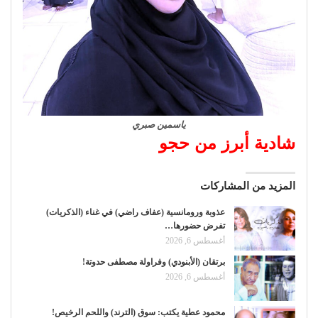
ياسمين صبري
شادية أبرز من حجو
المزيد من المشاركات
عذوبة ورومانسية (عفاف راضي) في غناء (الذكريات)
تفرض حضورها…
أغسطس 6, 2026
برتقان (الأبنودي) وفراولة مصطفى حدوتة!
أغسطس 6, 2026
محمود عطية يكتب: سوق (الترند) واللحم الرخيص!