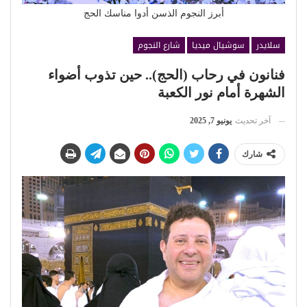
أبرز النجوم الذسن أدوا مناسك الحج
سلايدر
سوشيال ميديا
شارع النجوم
فنانون في رحاب (الحج).. حين تذوب أضواء
الشهرة أمام نور الكعبة
آخر تحديث
يونيو 7, 2025
شارك