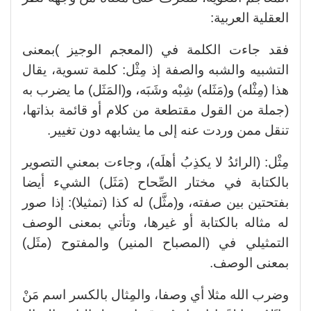
العقلية العربية:
فقد جاءت الكلمة في (المعجم الوجيز )بمعنى
التشبيه والشبه والصفة إذ مِثْل: كلمة تسوية، يقال
هذا (مِثْله) و(مَثَله) شِبْه وشَبَه، و(المَثَل) ما يضرب به
(جملة من القول مقتطعة من كلام أو قائمة بذاتها،
تنقل ممن وردت عنه إلى ما يشابهه دون تغيير.
مِثْل: (الرائدُ لا يكذِبُ أهلَه)، وجاءت بمعني التصوير
بالكتابة في مختار الصِّحاح (مَثَل) الشيء أيضا
بفتحتين بين صفته، و(مثَّل) له كذا (تمثيلا): إذا صور
له مثاله بالكتابة أو غيرها، وتأتي بمعنى الوصف
التمثيلي في (المصباح المنير) والمفتوح (مثَل)
بمعنى الوصف.
وضرب الله مثلا أي وصفا، والمِثال بالكسر اسم مَنْ