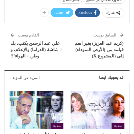
المفهوم الجمالي لفن التمثيل
مختار الصِّحاح
Twitter
Facebook
شارك
السابق بوست
القادم بوست
(كريم عبد العزيز) يغير اسم
علي عبد الرحمن يكتب: بلد
فيلمه من (الأرض السوداء)
× شاشة (الدراما) والإعلام، و
إلى (المشروع X)
وطن ÷ الهواء!!!
قد يعجبك ايضا
المزيد عن المؤلف
سلايدر
سلايدر