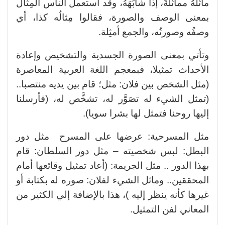
ماثَلهُ مماثلةً، إذا شابَهَهُ، وقد استعمل الناس المِثال
بمعنى الوصف والصورة، فقالوا مِثالُه كذا، أي
وصفُه وصورتُه، والجمع أمثِلة.
وتأتي بمعنى الصورة الجسدية والتشخيص وإعادة
الأحداث تمثيلا، فبمعجم اللغة العربية المعاصرة
(مثل الشخص بين فلان: مثل؛ قام بين يديه منتصبا..
(تمثل الشيء له تصَوَّر له، تشخَّص له، (فأرسلنا
إليها روحنا فتمثل لها بشرا سويا).
مثل المسرحية: عرضها على المسرح مثل دور
البطل: لبس شخصيته – مثل دور السلطان: قام
بهذا الدور .. مثل الجريمة: (أعاد تمثيل وقائعها أمام
المحققين.. وماثل الشيء لفلان: صوره له بكتابة أو
غيرها كأنه ينظر إليه )، هذا بالإضافة إلي الكثير من
المعاني لفن التمثيل.