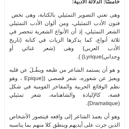
خامسًا: الدلالة الأدبية:
وهى تعني التصوير التمثيلي بالكتابة، وهى تخص
فنون الأدب التمثيلي، ومن ألوان الأدب التمثيلي
الشعر التمثيلي، إذ أن الأنواع الشعرية تنحصر في
ثلاثة أنواع، كما يذكرها الزيات في كتابة (تاريخ
الأدب العربي) وهى (شعر غنائي أو
وِجداني)Lyrique) ).
و هو أن يستمد الشاعر من طبعه وينقُـلَ عن قلبه
ويعبرَ عن شعوره، شعر قصصي ((Epique ، وهو
نظم الوقائع الحربية والمفاخر القومية في شكل
قصة، كالإلياذة والشاهنامة، شعر تمثيلي
(Dramatique).
وهو أن يعمدَ الشاعر إلى واقعه فيتصور الأشخاص
الذين جرت على أيديهم وينطق كلا منهم بما يناسبه