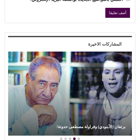
المشاركات الاخيرة
محمود عطية يكتب: سوق (الترند) واللحم الرخيص!