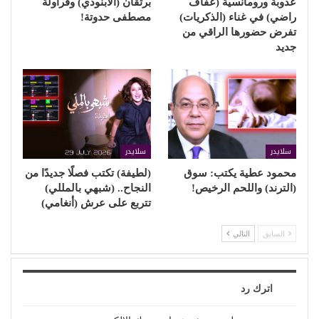
عذوبة ورومانسية (عفاف
برتقان (الأبنودي) وفراولة
راضي) في غناء (الذكريات)
مصطفى حدوتة!
تفرض حضورها الراقي من
جديد
سلايدر
سلايدر
محمود عطية يكتب: سوق
(لطيفة) تكتب فصلًا جديدًا من
(الترند) واللحم الرخيص!
النجاح.. (شبهي بالمللي)
تتربع على عرش (أنغامي)
السابق
التالي
اترك رد