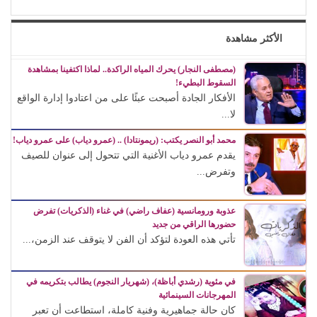
الأكثر مشاهدة
(مصطفى النجار) يحرك المياه الراكدة.. لماذا اكتفينا بمشاهدة
السقوط البطيء!
الأفكار الجادة أصبحت عبئًا على من اعتادوا إدارة الواقع
لا...
محمد أبو النصر يكتب: (ريمونتادا) .. (عمرو دياب) على عمرو دياب!
يقدم عمرو دياب الأغنية التي تتحول إلى عنوان للصيف
وتفرض...
عذوبة ورومانسية (عفاف راضي) في غناء (الذكريات) تفرض
حضورها الراقي من جديد
تأتي هذه العودة لتؤكد أن الفن لا يتوقف عند الزمن،...
في مئوية (رشدي أباظة)، (شهريار النجوم) يطالب بتكريمه في
المهرجانات السينمائية
كان حالة جماهيرية وفنية كاملة، استطاعت أن تعبر