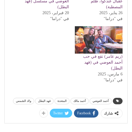
عقبال عندكوا، ظلم
العوضي في مسلسل (فهد
المصطبة)
البطل)
26 يناير، 2025
20 فبراير، 2025
في "دراما"
في "دراما"
(ريم عامر) تقع في حب
أحمد العوضي في (فهد
البطل)
6 مارس، 2025
في "دراما"
أحمد العوضي
أحمد مالك
المتحدة
فهد البطل
ولاد الشمس
Twitter
Facebook
شارك