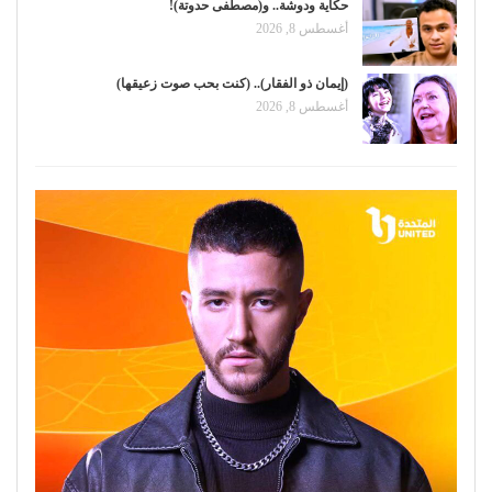
حكاية ودوشة.. و(مصطفى حدوتة)!
أغسطس 8, 2026
(إيمان ذو الفقار).. (كنت بحب صوت زعيقها)
أغسطس 8, 2026