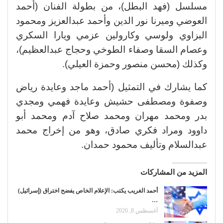
مسلسل (فهد البطل)، من بطولة الفنان (أحمد
العوضي وميرنا نور الدين وأحمد عبدالعزيز ومحمود
البزاوي ولوسي وكارولين عزمي ويارا السكري
وعصام السقا وصفاء الطوخي وحجاج عبدالعظيم)،
وكذلك (محسن منصور وحمزة العيلي).
كما يشارك في التمثيل (أحمد ماجد وعايدة رياض
وصفوة ومصطفى حشيش وعايدة فهمي ومجدي
بدر ومحمد مهران ومحمد صلاح آدم ومحمد أبو
داوود ومراد فكري صادق، وهو من إخراج محمد
عبدالسلام وتأليف محمود حمدان.
المزيد من المشاركات
أحمد الغريب يكتب: الإعلام الخاص يفضح اختراق (إسرائيل)
…
أغسطس 8, 2026