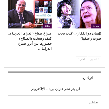
سلايدر
دراما
(إيمان ذو الفقار).. (كنت بحب
صراع صناع (الدراما العربية)..
صوت زعيقها)
كيف رسخت (الصبّاح)
حضورها بين أبرز صناع
الدراما…
السابق
التالي
اترك رد
لن يتم نشر عنوان بريدك الإلكتروني.