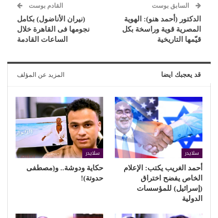
السابق بوست
القادم بوست
الدكتور (أحمد هنو): الهوية
(نيران الأناضول) بكامل
المصرية قوية وراسخة بكل
نجومها فى القاهرة خلال
قيّمها التاريخية
الساعات القادمة
قد يعجبك ايضا
المزيد عن المؤلف
سلايدر
سلايدر
أحمد الغريب يكتب: الإعلام
حكاية ودوشة.. و(مصطفى
الخاص يفضح اختراق
حدوتة)!
(إسرائيل) للمؤسسات
الدولية