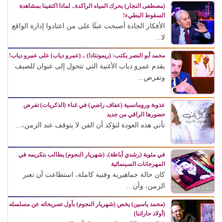
(مصطفى النجار) يحرك المياه الراكدة.. لماذا اكتفينا بمشاهدة
السقوط البطيء!
الأفكار الجادة أصبحت عبئًا على من اعتادوا إدارة الواقع
لا...
محمد أبو النصر يكتب: (ريمونتادا) .. (عمرو دياب) على عمرو دياب!
يقدم عمرو دياب الأغنية التي تتحول إلى عنوان للصيف
وتفرض...
عذوبة ورومانسية (عفاف راضي) في غناء (الذكريات) تفرض
حضورها الراقي من جديد
تأتي هذه العودة لتؤكد أن الفن لا يتوقف عند الزمن،...
في مئوية (رشدي أباظة)، (شهريار النجوم) يطالب بتكريمه في
المهرجانات السينمائية
كان حالة جماهيرية وفنية كاملة، استطاعت أن تعبر
الزمن، وأن...
(محمد ياسين) يخص (شهريار النجوم) بأول تصريحاته عن مسلسله
(أولاد حاراتنا)