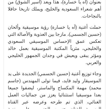
بعنوان (آه يا خسارة)، هذا ويعد (أسير الشوق) من
أهم شعراء السعودية والخليج، ويملك تاريخا حافلا
بالنجاحات.
حملت أغنية (آه يا خسارة) رؤية موسيقية وألحان
(حسين الجسمي)، مازجا بين العذوبة والأصالة التي
تعكس عمق الإحساس الموسيقي السعودي
والخليجي، مثرياً المكتبة الموسيقية بعمل خالد
ومؤثر يبقى ويعيش في وجدان الجمهور الخليجي
والعربي.
وجاء توزيع أغنية (حسين الجسمي) الجديدة على يد
الموسيقار وليد فايد، فيما تولى المهندس (جاسم
محمد) مهمة المكساج والماستر، ليضفوا جميعا
بعدا موسيقيا استثنائيا يعزز من جماليات العمل
الغنائي، الذي تم طرحه وعرضه عبر القناة
الرسمية للفنان حسين الجسمي على منصة