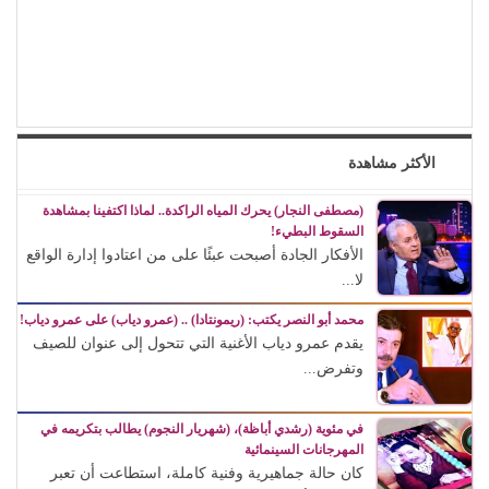
الأكثر مشاهدة
(مصطفى النجار) يحرك المياه الراكدة.. لماذا اكتفينا بمشاهدة
السقوط البطيء!
الأفكار الجادة أصبحت عبئًا على من اعتادوا إدارة الواقع
لا...
محمد أبو النصر يكتب: (ريمونتادا) .. (عمرو دياب) على عمرو دياب!
يقدم عمرو دياب الأغنية التي تتحول إلى عنوان للصيف
وتفرض...
في مئوية (رشدي أباظة)، (شهريار النجوم) يطالب بتكريمه في
المهرجانات السينمائية
كان حالة جماهيرية وفنية كاملة، استطاعت أن تعبر