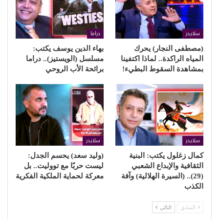
سلايدر
دراما
(مصطفى النجار) يحرك
بهاء الدين يوسف يكتب:
المياه الراكدة.. لماذا اكتفينا
مسلسل (الويستيز).. دراما
بمشاهدة السقوط البطيء!
برائحة الأب الروحي
سلايدر
سلايدر
كمال زغلول يكتب: البنية
(وليد سعد) يحسم الجدل:
الثقافية والإبداع الشعبي
ليست حربًا مع تووليت.. بل
(29).. (السيرة الهلالية) وآفة
معركة لحماية الملكية الفكرية
الكذب
السابق
التالي