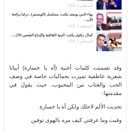
أغسطس 5, 2026
بهاء الدين يوسف يكتب: مسلسل (الويستيز).. دراما برائحة
الأب…
أغسطس 5, 2026
كمال زغلول يكتب: البنية الثقافية والإبداع الشعبي (29)..…
أغسطس 5, 2026
وقد تضمنت كلمات أغنية (آه يا خسارة) أبياتا
شعرية عاطفية تميزت بجماليات خاصة في وصف
الحب والعتاب من المحبوب، حيث يقول في
مقدمتها:
تحديت الألم لاجلك ولكن آه يا خسارة
وفيت وما عرفتي كيف مره بالهوى توفين