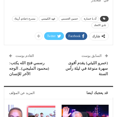
في "سلايدر"
آه يا خسارة
حسين الجسمي
فهد الكبيسي
مسرح (عبادي أرينا)
نادي الاتحاد
Twitter
Facebook
شارك
السابق بوست
القادم بوست
(عمرو الليثي) يقدم أقوى
رسمي فتح الله يكتب:
سهرة منوعة في ليلة رأس
(محمود المليجي).. الوجه
السنة
الآخر للإنسان
قد يعجبك ايضا
المزيد عن المؤلف