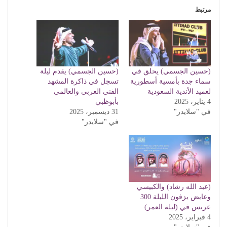
مرتبط
(حسين الجسمي) يحلق في
(حسين الجسمي) يقدم ليلة
سماء جدة بأمسية أسطورية
تسجل في ذاكرة المشهد
لعميد الأندية السعودية
الفني العربي والعالمي
4 يناير، 2025
بأبوظبي
في "سلايدر"
31 ديسمبر، 2025
في "سلايدر"
(عبد الله رشاد) والكبيسي
وعايض يزفون الليلة 300
عريس في (ليلة العمر)
4 فبراير، 2025