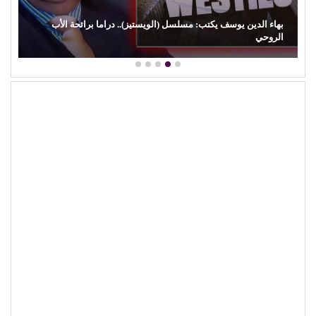
بهاء الدين يوسف يكتب: مسلسل (الويستيز).. دراما برائحة الأب
الروحي