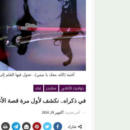
ة على مطاردة
محمود حسونة يكتب: (تحت السن).. الأهل مذنبون
والأبناء ضحايا!
أغنية (الله معك يا بنيتي).. تحول فيها القلم 
حواديت الأغاني
سلايدر
غناء
في ذكراه.. نكشف لأول مرة قصة الأغن
آخر تحديث
أكتوبر 10, 2024
شارك