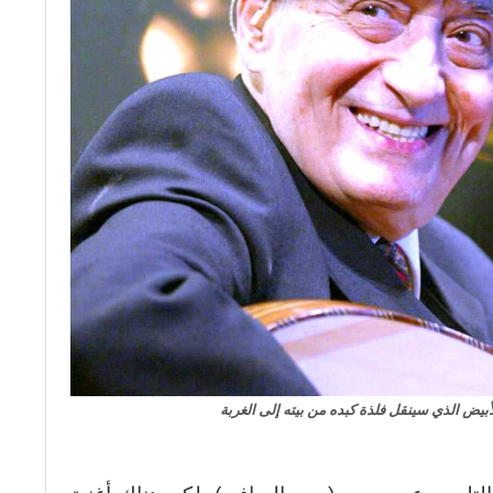
أبيض الذي سينقل فلذة كبده من بيته إلى الغربة