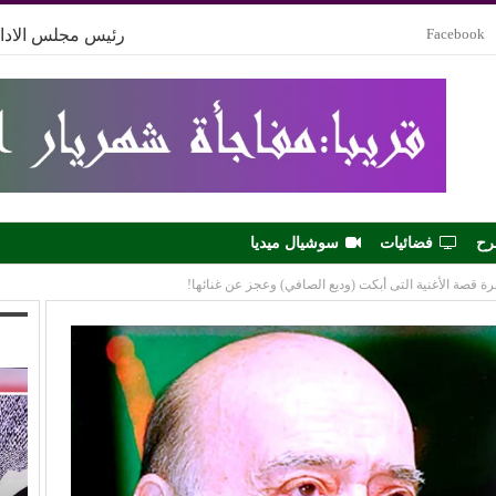
Facebook
رئيس مجلس الادار
رح
فضائيات
سوشيال ميديا
ة قصة الأغنية التى أبكت (وديع الصافي) وعجز عن غنائها!