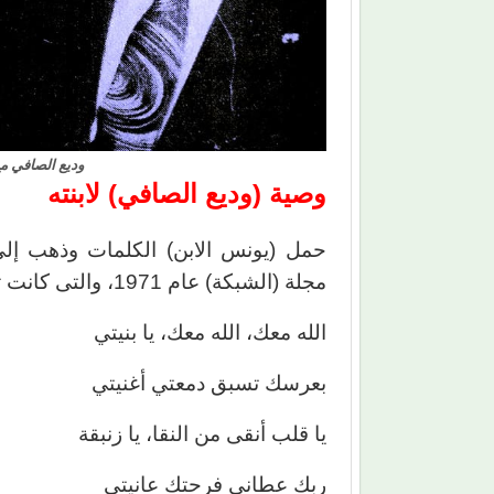
وديع الصافي مع 
وصية (وديع الصافي) لابنته
حمل (يونس الابن) الكلمات وذهب إلى 
مجلة (الشبكة) عام 1971، والتى كانت تقول:
الله معك، الله معك، يا بنيتي
بعرسك تسبق دمعتي أغنيتي
يا قلب أنقى من النقا، يا زنبقة
ربك عطاني فرحتك عانيتي