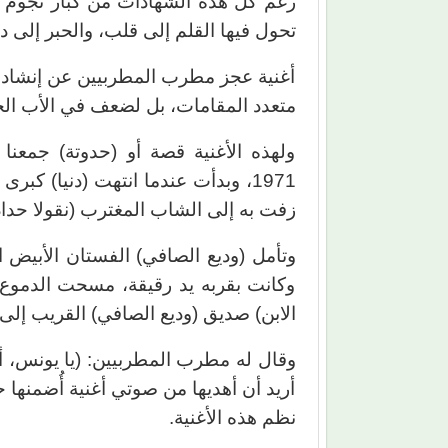
رغم كل هذه الشهادات من كبار نجوم ا
تحول فيها القلم إلى قلب، والحبر إلى د
أغنية عجز مطرب المطربيين عن إنشادها
متعدد المقامات، بل لضعف في الأب الح
ولهذه الأغنية قصة أو (حدوتة) جمعنا 
1971، وبدأت عندما انتهت (دنيا) ك
زفت به إلى الشاب المغترب (نقولا حداد
وتأمل (وديع الصافي) الفستان الأبيض ا
وكانت بقربه يد رقيقة، مسحت الدموع ا
الابن) صديق (وديع الصافي) القريب إلى 
وقال له مطرب المطربيين: (يا يونس، أر
أريد أن أهديها من صوتي أغنية أُضمنها
نظم هذه الأغنية.