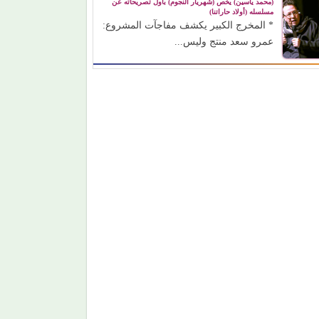
(محمد ياسين) يخص (شهريار النجوم) بأول تصريحاته عن
مسلسله (أولاد حاراتنا)
* المخرج الكبير يكشف مفاجآت المشروع:
عمرو سعد منتج وليس...