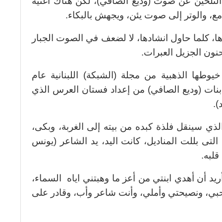
لتلحين عن صوت (وديع الصافي)، لكن هناك أغنية
مع، والوتر إلى صوت يئن، ويجهش بالبكاء.
، كلما حاول انشادها، لا لضعف في الصوت الجبار
نون الجزيل العبرات.
خيوطها الذهبية من مجلة (الشبكة) اللبنانية عام
برى بنات (وديع الصافي) من إعداد فستان العرس الذي
).
لذي سينقل فلذة كبده من بيته إلى الغربة، وبكى،
لتى بللت المناديل، كانت اليد، يد الشاعر (يونس
قلبه.
يد أن أهدي ابنتي من أعز ما وهبتني اياه السماء،
 حبي، ونصيحتي وأملي، وأنت شاعر وأب، وقادر على