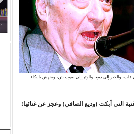
(
(الفن) والسياسة: عندما تتحول الريشة إلى سلاح
م
إلى قلب، والحبر إلى دمع، والوتر إلى صوت يئن، ويجهش بالبكاء
ية التى أبكت (وديع الصافي) وعجز عن غنائها!