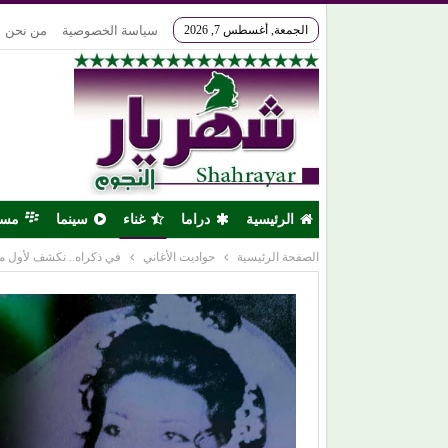
الجمعة, أغسطس 7, 2026
سياسة الخصوصية
من نحن
الرئيسية
دراما
غناء
سينما
مس
الصفحة الرئيسية
حواديت الأغاني
في ذكراه.. نكشف لأول مر