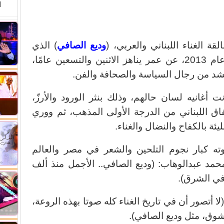
ا
 الغناء اللبناني والعربي، (
وديع الصافي
) الذي
رحل عن حياتنا الفنية يوم 11 أكتوبر عام 2013، عن عمر يناهز الاثنين والتسعين عامًا،
 من رجال السياسة والصحافة والفن.
نت أغانيه لسان حالهم، وذلك بنثر الورود والأرزّ،
ق اللبناني من الدرجة الأولى المذهب، ثم ووري
يئة بالكفاح والنضال والغناء.
ته كبار نجوم التلحين والشعر في مصر والعالم
محمد عبدالوهاب: (وديع الصافي.. الأجمل منذ ألف
ي الشرق).
 أتصور أن في تاريخ الغناء كله صوتا بهذه الروعة،
لشوق، مثل وديع الصافي).