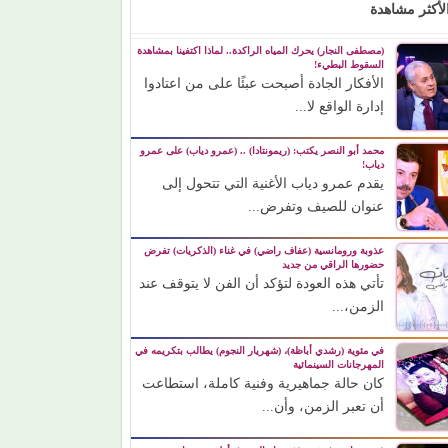
لأكثر مشاهدة
(مصطفى النجار) يحرك المياه الراكدة.. لماذا اكتفينا بمشاهدة
السقوط البطيء!
الأفكار الجادة أصبحت عبئًا على من اعتادوا
إدارة الواقع لا...
محمد أبو النصر يكتب: (ريمونتادا) .. (عمرو دياب) على عمرو
دياب!
يقدم عمرو دياب الأغنية التي تتحول إلى
عنوان للصيف وتفرض...
عذوبة ورومانسية (عفاف راضي) في غناء (الذكريات) تفرض
حضورها الراقي من جديد
تأتي هذه العودة لتؤكد أن الفن لا يتوقف عند
الزمن،...
في مئوية (رشدي أباظة)، (شهريار النجوم) يطالب بتكريمه في
المهرجانات السينمائية
كان حالة جماهيرية وفنية كاملة، استطاعت
أن تعبر الزمن، وأن...