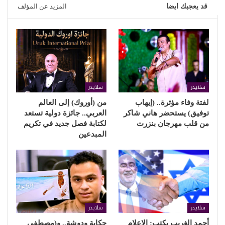
قد يعجبك ايضا
المزيد عن المؤلف
سلايدر
سلايدر
لفتة وفاء مؤثرة.. (إيهاب
من (أوروك) إلى العالم
توفيق) يستحضر هاني شاكر
العربي.. جائزة دولية تستعد
من قلب مهرجان بنزرت
لكتابة فصل جديد في تكريم
المبدعين
سلايدر
سلايدر
أحمد الغريب يكتب: الإعلام
حكاية ودوشة.. و(مصطفى