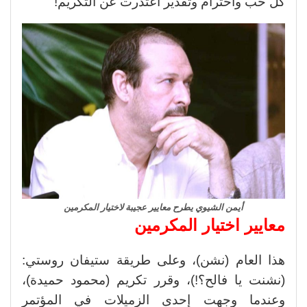
كل حب واحترام وتقدير اعتذرت عن التكريم!
أيمن الشيوي يطرح معايير عجيبة لاختيار المكرمين
معايير اختيار المكرمين
هذا العام (نشن)، وعلى طريقة ستيفان روستي:
(نشنت يا فالح؟!)، وقرر تكريم (محمود حميدة)،
وعندما وجهت إحدى الزميلات في المؤتمر