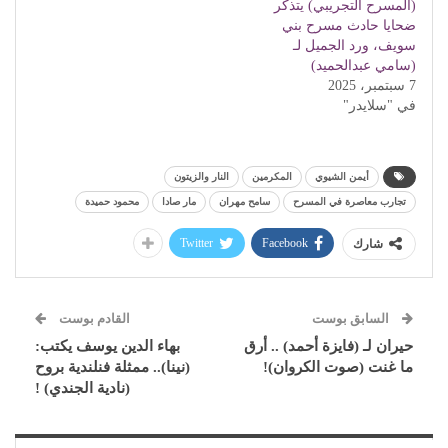
(المسرح التجريبي) يتذكر
ضحايا حادث مسرح بني
سويف، ورد الجميل لـ
(سامي عبدالحميد)
7 سبتمبر، 2025
في "سلايدر"
أيمن الشيوي
المكرمين
النار والزيتون
تجارب معاصرة في المسرح
سامح مهران
مار صادا
محمود حميدة
Twitter
Facebook
شارك
السابق بوست
القادم بوست
حيران لـ (فايزة أحمد) .. أرق
بهاء الدين يوسف يكتب:
ما غنت (صوت الكروان)!
(نينا).. ممثلة فنلندية بروح
(نادية الجندي) !