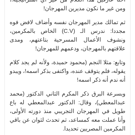
ومن غير ما نكون مديرين المهرجان!
ثم تمالك مدير المهرجان نفسه وأضاف لافض فوه
مجددا: ندرس الـ (C.V) الخاص بالمكرمين،
ونشوف الأعمال المسرحية بتاعتهم، ومدى
علاقتهم بالمهرجان، ودعمهم للمهرجان!
وتابع: مثلا النجم (محمود حميدة، ولأنه لم يجد كلام
يقوله، فلم يتوقف عنده، واكتفى بذكر اسمه!، ويبدو
أنه ندم أنه ذكر اسمه!
وبسرعة البرق ذكر المكرم الثاني الدكتور (محمد
عبدالمعطي)، وقال: الدكتور عبدالمعطي له باع
طويل في المهرجان التجريبي منذ دورته الأولى،
وأنا عملت معه كمساعد، ثم تحدث لثوان عن باقي
المكرمين المصريين تحديدا.