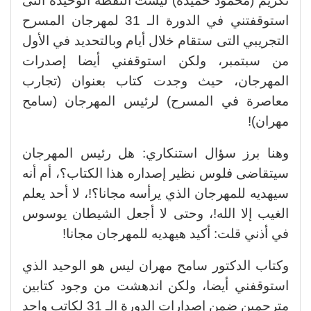
تكريم (محمود حميدة) ليست النقطة الوحيدة التى
استوقفتني في الدورة الـ 31 لمهرجان المسرح
التجريبي التى ستقام خلال أيام وبالتحديد في الأول
من سبتمبر، ولكن استوقفني أيضا إصدرات
المهرجان، حيث وجدت كتاب بعنوان (تجارب
معاصرة في المسرح) لرئيس المهرجان (سامح
مهران)!
وهنا برز سؤال استنكاري: هل رئيس المهرجان
سيتقاضى فلوس نظير إصداره هذا الكتاب؟، أم أنه
سيهديه للمهرجان الذي يرأسه مجانا؟!، لا أحد يعلم
الغيب إلا الله!، وحتى لا أجعل الشيطان يوسوس
في أذني قلت: أكيد هيهديه للمهرجان مجانا!
وكتاب الدكتور سامح مهران ليس هو الوحيد الذي
استوقفني أيضا، ولكن اندهشت من وجود كتابين
مترجمين ضمن إصدارات الدورة الـ 31 لكاتب واحد