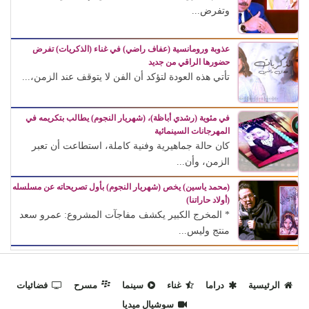
وتفرض...
عذوبة ورومانسية (عفاف راضي) في غناء (الذكريات) تفرض
حضورها الراقي من جديد
تأتي هذه العودة لتؤكد أن الفن لا يتوقف عند الزمن،...
في مئوية (رشدي أباظة)، (شهريار النجوم) يطالب بتكريمه في
المهرجانات السينمائية
كان حالة جماهيرية وفنية كاملة، استطاعت أن تعبر
الزمن، وأن...
(محمد ياسين) يخص (شهريار النجوم) بأول تصريحاته عن مسلسله
(أولاد حاراتنا)
* المخرج الكبير يكشف مفاجآت المشروع: عمرو سعد
منتج وليس...
الرئيسية
دراما
غناء
سينما
مسرح
فضائيات
سوشيال ميديا