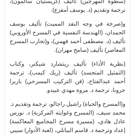
(سطوة المهرجين) تأليف (كريستيان سالمون)،
ترجمة وتقديم (د. يوسف أمفزع).
و(صرخة في وجه النقد المميت) تأليف يوسف
الحمدان، (الهندسة النفسية في المسرح الأوروبي)
تأليف (د. مصطفى أحمد فهمي)، و(تجارب المسرح
المعاصر) تأليف (سامح مهران).
(نظرية الأداء) تأليف ريتشارد شيكنر، وكتاب
(التمثيل المتجسد) تأليف (ريك كيمب)، ترجمة
أحمد عبدالفتاح، (فن التركيب المسرحي) باربرا
جرونا، ترجمة د. مروة مهدي عبيدو.
و(المسرح والحياة) راشيل راجالو، ترجمة وتقديم د.
محمد سيف، (المسرح وغوايته المركزية) د. نورس
عادل هادي، (مسيرة مسرح المجاميع المعاكسة)
إعداد وترجمة د. قاسم البياتلي، (لعبة الأدوار) سيبي