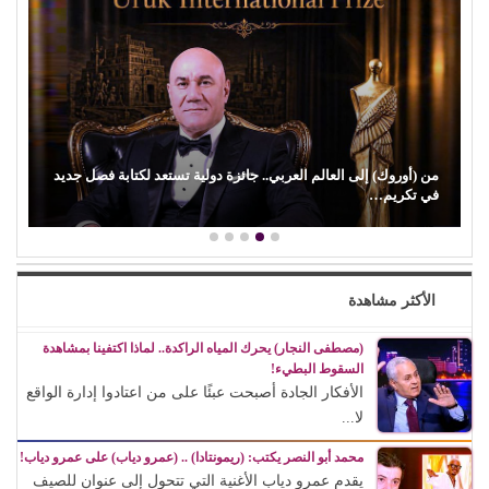
أحمد الغريب يكتب: الإعلام الخاص يفضح اختراق (إسرائيل)
للمؤسسات الدولية
الأكثر مشاهدة
(مصطفى النجار) يحرك المياه الراكدة.. لماذا اكتفينا بمشاهدة
السقوط البطيء!
الأفكار الجادة أصبحت عبئًا على من اعتادوا إدارة الواقع
لا...
محمد أبو النصر يكتب: (ريمونتادا) .. (عمرو دياب) على عمرو دياب!
يقدم عمرو دياب الأغنية التي تتحول إلى عنوان للصيف