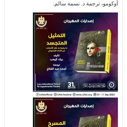
أوكومو، ترجمة د. نسمة سالم.