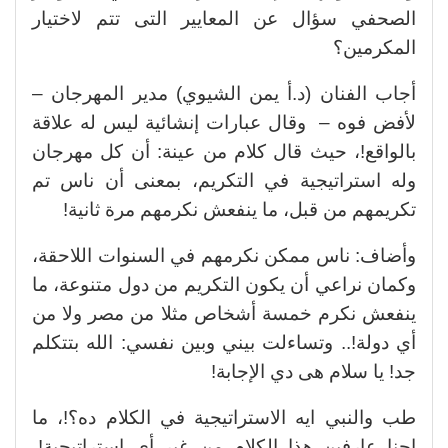
الصحفي سؤال عن المعايير التى تتم لاختيار
المكرمين؟
أجاب الفنان (د.أ يمن الشيوي) مدير المهرجان –
لأفض فوه – وقال عبارات إنشائية ليس له علاقة
بالواقع!، حيث قال كلام من عينة: أن كل مهرجان
وله استراتيجية في التكريم، بمعنى أن ناس تم
تكريمهم من قبل، ما ينفعش نكرمهم مرة ثانية!
وأضاف: ناس ممكن نكرمهم في السنوات اللاحقة،
وكمان نراعي أن يكون التكريم من دول متنوعة، ما
ينفعش نكرم خمسة أشخاص مثلا من مصر ولا من
أي دولة!.. وتساءلت بيني وبين نفسي: الله بتتكلم
جد! يا سلام هى دي الإجابة!
طب والنبي ايه الاستراتيجية في الكلام ده؟!، ما
احنا عارفين هذا الكلام من غير أي استراتيجية!،