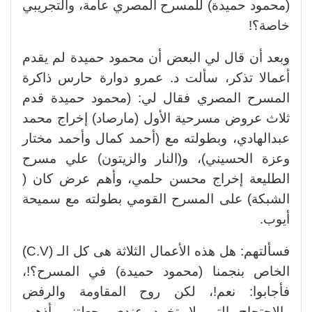
(محمود حميدة) للمسرح المصري عامة، والتجريبي
خاصة؟!
وبعد أن قال لي البعض أن محمود حميدة لم يقدم
أعمالا تذكر، سألت د. عمرو دوارة حارس ذاكرة
المسرح المصري فقال لي: (محمود حميدة قدم
ثلاث عروض مسرحية الأول (مارصاد) إخراج محمد
عبدالهادي، وبطولته مع (أحمد كمال وأحمد مختار
وعزة الحسيني)، و(النار والزيتون) علي مسرح
الطليعة إخراج محسن حلمي، وأهم عرض كان (
الشبكة) على المسرح القومي بطولته مع سميحة
أيوب.
فسألتهم: هل هذه الأعمال الثلاثة هى كل الـ (C.V)
الخاص بنجمنا (محمود حميدة) في المسرح؟!،
فأجابوا: نعم!، لكن روح المقاومة والرفض
والاحتجاج التى لا تخمد عندي، جعلتني أذهب