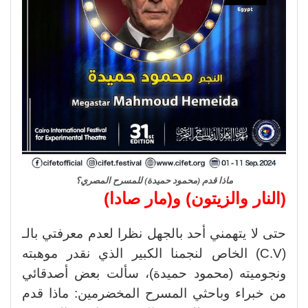
ماذا قدم (محمود حميدة) للمسرح المصري؟
(النار والزيتون) و(مار صادا)
حتى لا يتهمني أحد بالجهل نظرا لعدم معرفتي بالـ
(C.V) الخاص لنجمنا الكبير الذي نقدر موهبته
ونجوميته (محمود حميدة)، سألت بعض أصدقائي
من خبراء وباحثي المسرح المخضرمين: ماذا قدم