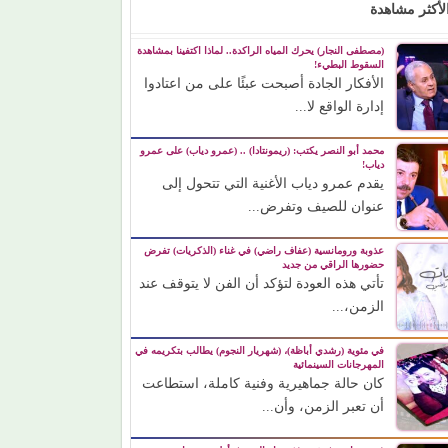
لأكثر مشاهدة
(مصطفى النجار) يحرك المياه الراكدة.. لماذا اكتفينا بمشاهدة
السقوط البطيء!
الأفكار الجادة أصبحت عبئًا على من اعتادوا
إدارة الواقع لا...
محمد أبو النصر يكتب: (ريمونتادا) .. (عمرو دياب) على عمرو
دياب!
يقدم عمرو دياب الأغنية التي تتحول إلى
عنوان للصيف وتفرض...
عذوبة ورومانسية (عفاف راضي) في غناء (الذكريات) تفرض
حضورها الراقي من جديد
تأتي هذه العودة لتؤكد أن الفن لا يتوقف عند
الزمن،...
في مئوية (رشدي أباظة)، (شهريار النجوم) يطالب بتكريمه في
المهرجانات السينمائية
كان حالة جماهيرية وفنية كاملة، استطاعت
أن تعبر الزمن، وأن...