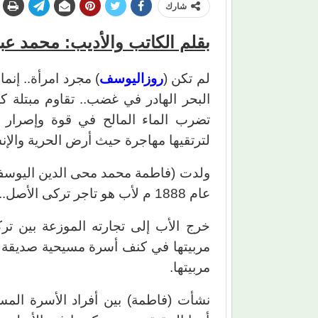
شارك
بقلم الكاتب والأديب: محمد عبد
لم تكن (
روزاليوسف
) مجرد امرأة.. إنم
البحر الهادر في غضب.. تقاوم مبتلة كل
تضرب الماء المالح في قوة وإصرار
لترتقيها مهاجرة حيث أرض الحرية والإنسا
ولدت (فاطمة محمد محى الدين اليوسف)
عام 1888 م لأب هو تاجر تركى الأصل.. توفيت أمها عقب ولادتها بأيام قليلة.
خرج الأب إلى تجارته الموزعة بين تركي
مربيتها في كنف أسرة مسيحية صديقة ا
مربيتها.
نشأت (فاطمة) بين أفراد الأسرة المسي