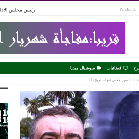
Facebook
رئيس مجلس الادار
رح
فضائيات
سوشيال ميديا
).. السير عكس اتجاه الريح (1)