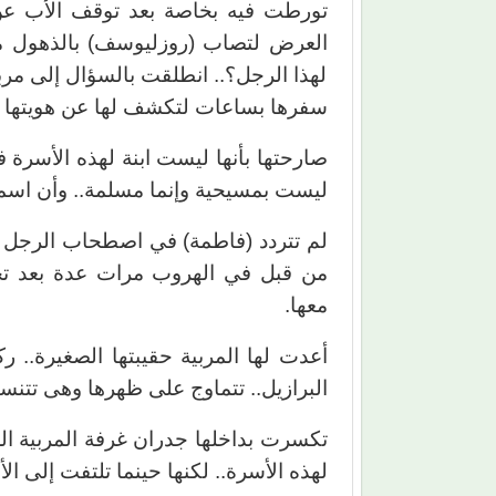
تورطت فيه بخاصة بعد توقف الأب عن
العرض لتصاب (روزليوسف) بالذهول متس
لهذا الرجل؟.. انطلقت بالسؤال إلى مربي
سفرها بساعات لتكشف لها عن هويتها حت
صارحتها بأنها ليست ابنة لهذه الأسرة ف
ليست بمسيحية وإنما مسلمة.. وأن اسمه
لم تتردد (فاطمة) في اصطحاب الرجل ب
من قبل في الهروب مرات عدة بعد تحول
معها.
أعدت لها المربية حقيبتها الصغيرة.. ر
البرازيل.. تتماوج على ظهرها وهى تتنسم 
تكسرت بداخلها جدران غرفة المربية ال
لهذه الأسرة.. لكنها حينما تلتفت إلى ال