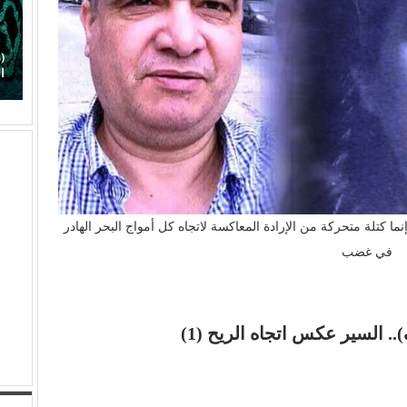
أهم محطة في
(هاني شنودة).. الغائب الذي سيقود افتتاح (مهرجان
الغردقة) بألحانه الخالدة
ا كتلة متحركة من الإرادة المعاكسة لاتجاه كل أمواج البحر الهادر
في غضب
 السير عكس اتجاه الريح (1)