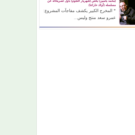
(محمد ياسين) يخص (شهريار النجوم) بأول تصريحاته عن
مسلسله (أولاد حاراتنا)
* المخرج الكبير يكشف مفاجآت المشروع:
عمرو سعد منتج وليس...