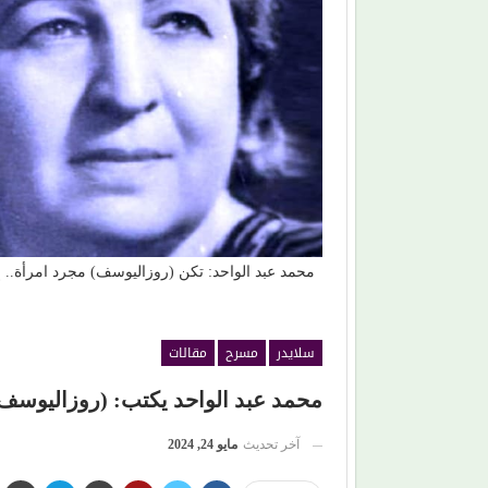
اضي) في غناء (الذكريات)
(بعد الليل).. هل يقدم (محمد الشرنوبي) 
 جديد
مشواره الفني؟
محمد عبد الواحد: تكن (روزاليوسف) مجرد امرأة.. إنم
سلايدر
مسرح
مقالات
محمد عبد الواحد يكتب: (روزاليوسف)..
آخر تحديث
مايو 24, 2024